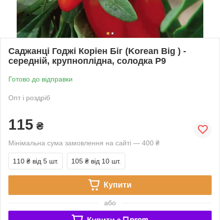
Саджанці Годжі Коріен Біг (Korean Big ) -
середній, крупноплідна, солодка Р9
Готово до відправки
Опт і роздріб
115
₴
Мінімальна сума замовлення на сайті — 400 ₴
110 ₴
від 5 шт.
105 ₴
від 10 шт.
Купити
або