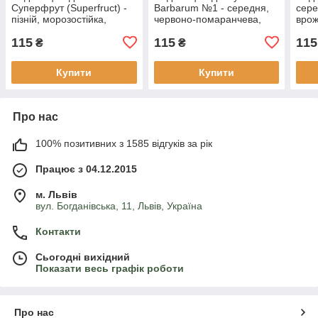
Суперфрут (Superfruct) -
Barbarum №1 - середня,
сере
пізній, морозостійка,
червоно-помаранчева,
вро
солодка Р9
солодка Р9
115
115
115
₴
₴
Купити
Купити
Про нас
100% позитивних з 1585 відгуків за рік
Працює з 04.12.2015
м. Львів
вул. Богданівська, 11, Львів, Україна
Контакти
Сьогодні вихідний
Показати весь графік роботи
Про нас