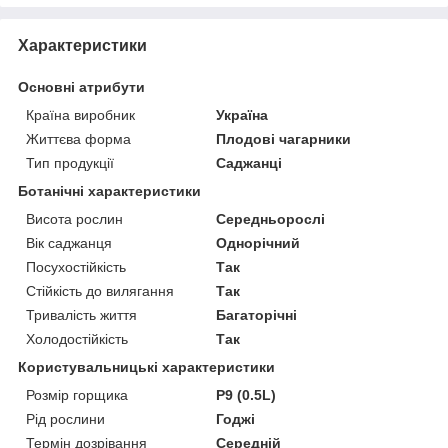
Характеристики
Основні атрибути
Країна виробник
Україна
Життєва форма
Плодові чагарники
Тип продукції
Саджанці
Ботанічні характеристики
Висота рослин
Середньорослі
Вік саджанця
Однорічний
Посухостійкість
Так
Стійкість до вилягання
Так
Тривалість життя
Багаторічні
Холодостійкість
Так
Користувальницькі характеристики
Розмір горщика
P9 (0.5L)
Рід рослини
Годжі
Термін дозрівання
Середній