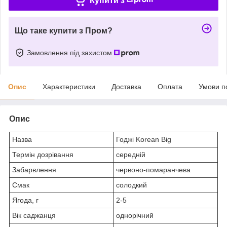
Купити з
Що таке купити з Пром?
Замовлення під захистом
Опис
Характеристики
Доставка
Оплата
Умови п
Опис
Назва
Годжі Korean Big
Термін дозрівання
середній
Забарвлення
червоно-помаранчева
Смак
солодкий
Ягода, г
2-5
Вік саджанця
однорічний