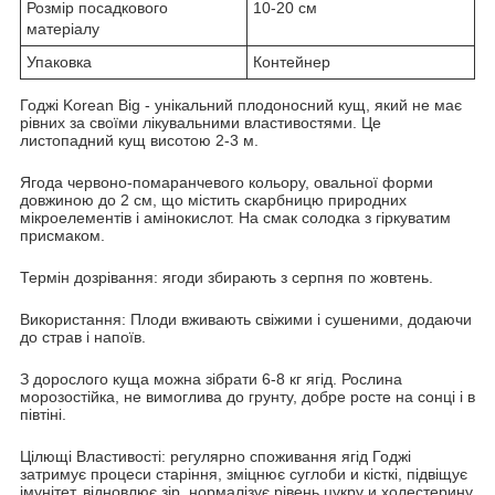
Розмір посадкового
10-20 см
матеріалу
Упаковка
Контейнер
Годжі Korean Big - унікальний плодоносний кущ, який не має
рівних за своїми лікувальними властивостями. Це
листопадний кущ висотою 2-3 м.
Ягода червоно-помаранчевого кольору, овальної форми
довжиною до 2 см, що містить скарбницю природних
мікроелементів і амінокислот. На смак солодка з гіркуватим
присмаком.
Термін дозрівання: ягоди збирають з серпня по жовтень.
Використання: Плоди вживають свіжими і сушеними, додаючи
до страв і напоїв.
З дорослого куща можна зібрати 6-8 кг ягід. Рослина
морозостійка, не вимоглива до грунту, добре росте на сонці і в
півтіні.
Цілющі Властивості: регулярно споживання ягід Годжі
затримує процеси старіння, зміцнює суглоби и кісткі, підвіщує
імунітет, відновлює зір, нормалізує рівень цукру и холестерину