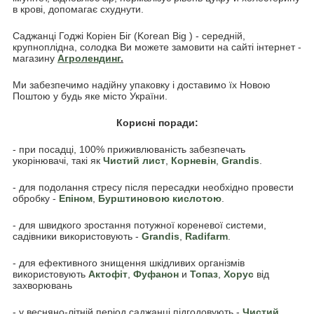
в крові, допомагає схуднути.
Саджанці Годжі Коріен Біг (Korean Big ) - середній,
крупноплідна, солодка Ви можете замовити на сайті інтернет -
магазину
Агролендинг
.
Ми забезпечимо надійну упаковку і доставимо їх Новою
Поштою у будь яке місто України.
Корисні поради:
- при посадці, 100% приживлюваність забезпечать
укорінювачі, такі як
Чистий лист
,
Корневін
,
Grandis
.
- для подолання стресу після пересадки необхідно провести
обробку -
Епіном
,
Бурштиновою кислотою
.
- для швидкого зростання потужної кореневої системи,
садівники використовують -
Grandis
,
Radifarm
.
- для ефективного знищення шкідливих організмів
використовують
Акто
фіт
,
Фуфанон
и
Топаз
,
Хорус
від
захворювань
- у весняно-літній період саджанці підгодовують -
Чистий