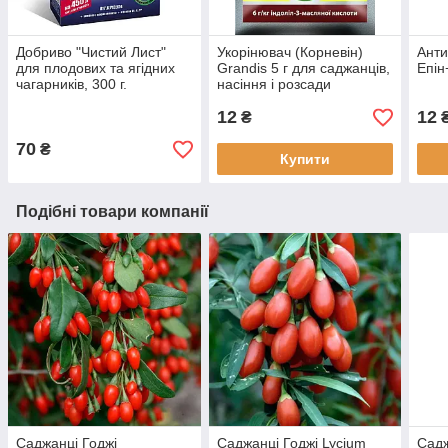
Добриво "Чистий Лист"
Укорінювач (Корневін)
Анти
для плодових та ягідних
Grandis 5 г для саджанців,
Епін
чагарників, 300 г.
насіння і розсади
12
12
₴
70
₴
Купити
Подібні товари компанії
Саджанці Годжі
Саджанці Годжі Lycium
Садж