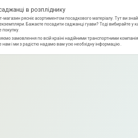
саджанці в розпліднику
-магазин рясніє асортиментом посадкового матеріалу. Тут ви знайдет
ні екземпляри. Бажаєте посадити саджанці гуави? Тоді вибирайте у ка
 покупку.
яємо замовлення по всій країні надійними транспортними компанія
 нам і ми з радістю надамо вам усю необхідну інформацію..