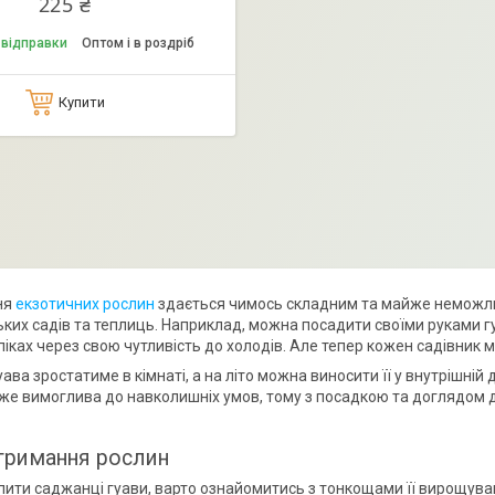
225 ₴
 відправки
Оптом і в роздріб
Купити
ня
екзотичних рослин
здається чимось складним та майже неможлив
ьких садів та теплиць. Наприклад, можна посадити своїми руками гу
опіках через свою чутливість до холодів. Але тепер кожен садівни
ава зростатиме в кімнаті, а на літо можна виносити її у внутрішні
же вимоглива до навколишніх умов, тому з посадкою та доглядом 
тримання рослин
пити саджанці гуави, варто ознайомитись з тонкощами її вирощув