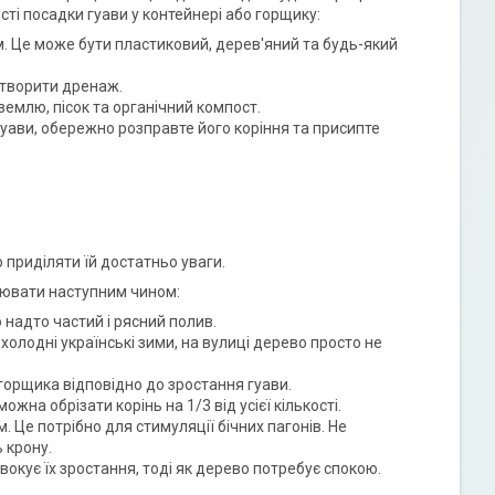
ті посадки гуави у контейнері або горщику:
м. Це може бути пластиковий, дерев'яний та будь-який
створити дренаж.
емлю, пісок та органічний компост.
ави, обережно розправте його коріння та присипте
приділяти їй достатньо уваги.
лювати наступним чином:
о надто частий і рясний полив.
лодні українські зими, на вулиці дерево просто не
горщика відповідно до зростання гуави.
на обрізати корінь на 1/3 від усієї кількості.
. Це потрібно для стимуляції бічних пагонів. Не
 крону.
окує їх зростання, тоді як дерево потребує спокою.