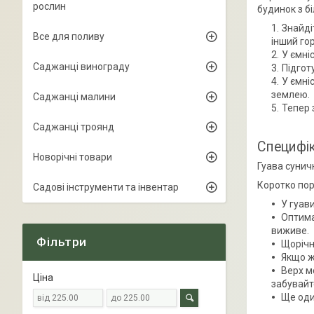
рослин
будинок з б
Знайді
Все для поливу
інший го
У ємні
Саджанці винограду
Підгот
У ємні
землею.
Саджанці малини
Тепер 
Саджанці троянд
Специфі
Новорічні товари
Гуава сунич
Коротко пор
Садові інструменти та інвентар
У гуави
Оптима
виживе.
Фільтри
Щорічн
Якщо ж
Верх мо
Ціна
забувайт
Ще оди