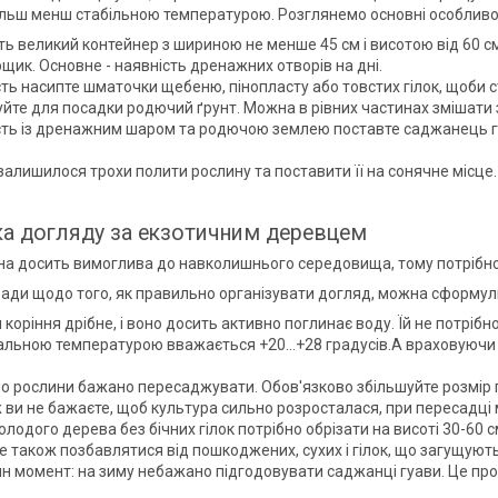
ільш менш стабільною температурою. Розглянемо основні особливос
ть великий контейнер з шириною не менше 45 см і висотою від 60 с
рщик. Основне - наявність дренажних отворів на дні.
сть насипте шматочки щебеню, пінопласту або товстих гілок, щоби 
уйте для посадки родючий ґрунт. Можна в рівних частинах змішати з
сть із дренажним шаром та родючою землею поставте саджанець гу
залишилося трохи полити рослину та поставити її на сонячне місце.
ка догляду за екзотичним деревцем
на досить вимоглива до навколишнього середовища, тому потрібно 
ади щодо того, як правильно організувати догляд, можна сформу
 коріння дрібне, і воно досить активно поглинає воду. Їй не потрібн
льною температурою вважається +20…+28 градусів.А враховуючи хо
о рослини бажано пересаджувати. Обов'язково збільшуйте розмір 
 ви не бажаєте, щоб культура сильно розросталася, при пересадці мож
лодого дерева без бічних гілок потрібно обрізати на висоті 30-60 см
е також позбавлятися від пошкоджених, сухих і гілок, що загущують
н момент: на зиму небажано підгодовувати саджанці гуави. Це пров