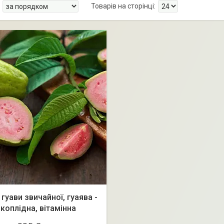
гуави звичайної, гуаява -
коплідна, вітамінна