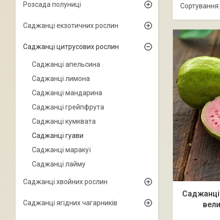
Розсада полуниці
Саджанці екзотичних рослин
Саджанці цитрусових рослин
Саджанці апельсина
Саджанці лимона
Саджанці мандарина
Саджанці грейпфрута
Саджанці кумквата
Саджанці гуави
Саджанці маракуї
Саджанці лайму
Саджанці хвойних рослин
Саджанці 
Саджанці ягідних чагарників
вели