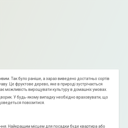
им. Так було раніше, а зараз виведено достатньо сортів
аву. Це фруктове дерево, яке в природі зустрічається
к має можливість вирощувати культуру в домашніх умовах.
й дворик. У будь-якому випадку необхідно враховувати, що
доведеться повозитися.
ання. Найкращим місцем для посадки буде квартира або