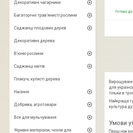
Декоративні чагарники
Готово до
Багаторічні трав'янисті рослини
Саджанці плодових дерев
Декоративні дерева
В'юнкі рослини
Саджанці квітів
Плакучі, кулясті дерева
Вирощуван
для українс
Насіння
тільки в тр
Найкраще гу
Добрива, агротовари
культура ду
Все для мульчування
Умови у
Укривні матеріали, чохли для
Перш ніж ку