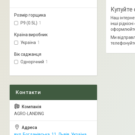
Купуйте 
Розмір горщика
Наш інтернет
P9 (0.5L)
1
інші рідкіс
оформлюйте
Країна виробник
Ми відправл
Україна
1
телефонуйте
Вік саджанця
Однорічний
1
AGRO-LANDING
вул. Богданівська, 11, Львів, Україна