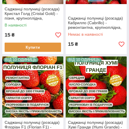
Саджанці полуниці (розсада)
Кристал Голд (Cristal Gold) -
пізня, крупноплідна,
Саджанці полуниці (розсада)
врожайна
Кабрилло (Cabrillo) -
В наявності
ремонтантна, крупноплідна,
врожайна
15
Немає в наявності
₴
15
₴
Купити
ВІД 10 ОДИНИЦЬ
ВІД 10 ОДИНИЦЬ
Саджанці полуниці (розсада)
Саджанці полуниці (розсада)
Флоріан F1 (Florian F1) -
Хумі Гранде (Humi Grande) -