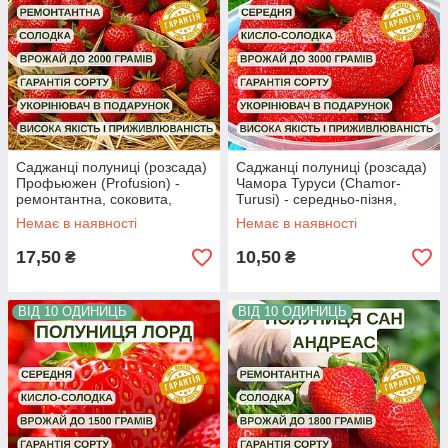
Саджанці полуниці (розсада)
Саджанці полуниці (розсада)
Профьюжен (Profusion) -
Чамора Туруси (Chamor-
ремонтантна, соковита,
Turusi) - середньо-пізня,
крупноплідна
крупноплідна,
Немає в наявності
Немає в наявності
транспортабельна
17,50
10,50
₴
₴
ВІД 10 ОДИНИЦЬ
ВІД 10 ОДИНИЦЬ