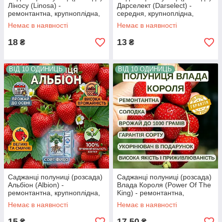
Ліносу (Linosa) -
Дарселект (Darselect) -
ремонтантна, крупноплідна,
середня, крупноплідна,
соковита
врожайна
Немає в наявності
Немає в наявності
18
13
₴
₴
ВІД 10 ОДИНИЦЬ
ВІД 10 ОДИНИЦЬ
Саджанці полуниці (розсада)
Саджанці полуниці (розсада)
Альбіон (Albion) -
Влада Короля (Power Of The
ремонтантна, крупноплідна,
King) - ремонтантна,
соковита
соковита, крупноплідна
Немає в наявності
Немає в наявності
15
17,50
₴
₴