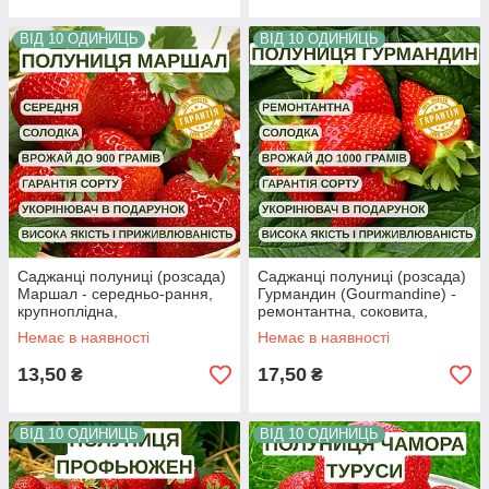
ВІД 10 ОДИНИЦЬ
ВІД 10 ОДИНИЦЬ
Саджанці полуниці (розсада)
Саджанці полуниці (розсада)
Маршал - середньо-рання,
Гурмандин (Gоurmandine) -
крупноплідна,
ремонтантна, соковита,
високоврожайна
крупноплідна
Немає в наявності
Немає в наявності
13,50
17,50
₴
₴
ВІД 10 ОДИНИЦЬ
ВІД 10 ОДИНИЦЬ