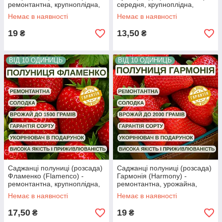
ремонтантна, крупноплідна,
середня, крупноплідна,
врожайна
соковита
Немає в наявності
Немає в наявності
19
13,50
₴
₴
ВІД 10 ОДИНИЦЬ
ВІД 10 ОДИНИЦЬ
Саджанці полуниці (розсада)
Саджанці полуниці (розсада)
Фламенко (Flamenco) -
Гармонія (Harmony) -
ремонтантна, крупноплідна,
ремонтантна, урожайна,
високоврожайна
крупноплідна
Немає в наявності
Немає в наявності
17,50
19
₴
₴