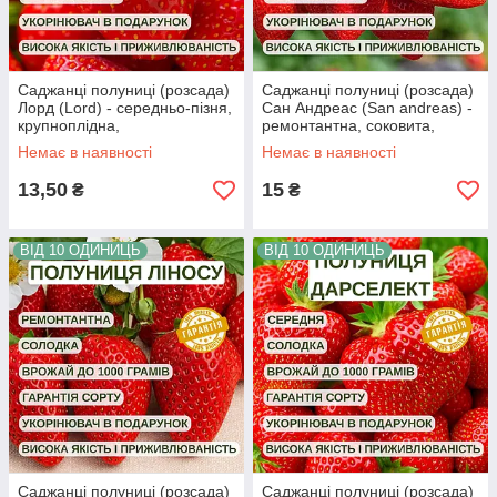
Саджанці полуниці (розсада)
Саджанці полуниці (розсада)
Лорд (Lord) - середньо-пізня,
Сан Андреас (San andreas) -
крупноплідна,
ремонтантна, соковита,
високоврожайна
крупноплідна
Немає в наявності
Немає в наявності
13,50
15
₴
₴
ВІД 10 ОДИНИЦЬ
ВІД 10 ОДИНИЦЬ
Саджанці полуниці (розсада)
Саджанці полуниці (розсада)