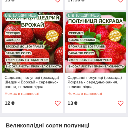
ВІД 10 ОДИНИЦЬ
ВІД 10 ОДИНИЦЬ
Саджанці полуниці (розсада)
Саджанці полуниці (розсада)
Щедрий Врожай - середньо-
Яскрава - середньо-рання,
рання, великоплідна,
великоплідна,
високоврожайна
високоврожайна
Немає в наявності
Немає в наявності
12
13
₴
₴
Великоплідні сорти полуниці