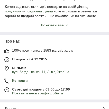
Кожен садівник, який мріє посадити на своїй ділянці
полуницю
чи
саджанці суниці
хоче отримати в результаті
гарний та щедрий врожай. І не важливо, чи ви вже маєте
досвід у садівництві чи ні, але великоплідна полуниця - це
саме те, до чого ми всі прагнемо.
Показати все
Саме тому чудовим рішенням буде посадити у своєму саду
великоплідну полуницю, яка відрізняється від звичайної
рядом переваг:
Про нас
великий кущ з міцними пагонами;
100% позитивних з 1583 відгуків за рік
добре розвинена та здорова коренева система;
Працює з 04.12.2015
здатність рости та добре плодоносити на одній
ділянці протягом 5-8 років без пересадки;
м. Львів
великі та дуже соковиті плоди.
вул. Богданівська, 11, Львів, Україна
Ви можете виростити цей сорт з насіння, а можете купити
Контакти
вже готові саджанці, що значно полегшить та пришвидшить
вашу роботу. Та перш ніж ви перейдете до покупки
Сьогодні працює з 09:00 до 17:00
великоплідної полуниці, рекомендуємо вам ознайомитися з
Показати весь графік роботи
основними особливостями посадки та вирощування цього
сорту.
Про нас