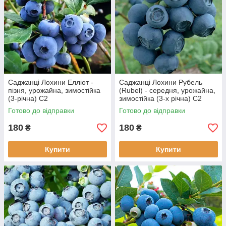
Саджанці Лохини Елліот -
Саджанці Лохини Рубель
пізня, урожайна, зимостійка
(Rubel) - середня, урожайна,
(3-річна) С2
зимостійка (3-х річна) С2
Готово до відправки
Готово до відправки
180
180
₴
₴
Купити
Купити