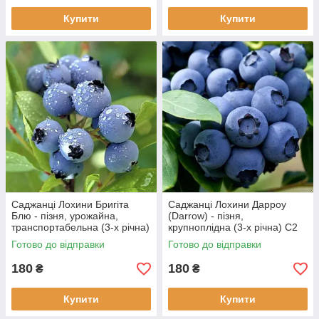
Купити
Купити
Саджанці Лохини Бригіта
Саджанці Лохини Дарроу
Блю - пізня, урожайна,
(Darrow) - пізня,
транспортабельна (3-х річна)
крупноплідна (3-х річна) С2
С2
Готово до відправки
Готово до відправки
180
180
₴
₴
Купити
Купити