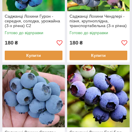
Саджанці Лохини Гурон -
Саджанці Лохини Чендлері -
середня, солодка, урожайна
пізня, крупноплідна,
(3-х річна) С2
транспортабельна (3-х річна)
С2
Готово до відправки
Готово до відправки
180
180
₴
₴
Купити
Купити