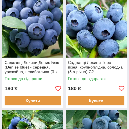
Саджанці Лохини Денис Блю
Саджанці Лохини Торо -
(Denise blue) - середня,
пізня, крупноплідна, солодка
урожайна, невибаглива (3-х
(3-х річна) С2
річна) С2
Готово до відправки
Готово до відправки
180
180
₴
₴
Купити
Купити