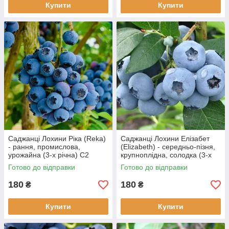
Купити
Купити
Саджанці Лохини Ріка (Reka)
Саджанці Лохини Елізабет
- рання, промислова,
(Elizabeth) - середньо-пізня,
урожайна (3-х річна) С2
крупноплідна, солодка (3-х
річна) С2
Готово до відправки
Готово до відправки
180
180
₴
₴
Купити
Купити