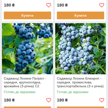
180
180
₴
₴
Купити
Купити
Саджанці Лохини Патріот -
Саджанці Лохини Блюкроп -
середня, крупноплідна,
середня, промислова,
врожайна (3-річна) С2
транспортабельна (3-х річна)
С2
Готово до відправки
Готово до відправки
180
180
₴
₴