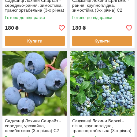
Саджанці Лохини Спартан -
Саджанці Лохини Ерлі Блю -
середньо-рання, зимостійка,
рання, крупноплідна,
транспортабельна (3-х річна)
зимостійка (3-х річна) С2
С2
Готово до відправки
Готово до відправки
180
180
₴
₴
Купити
Купити
Саджанці Лохини Санрайз -
Саджанці Лохини Берклі -
середня, урожайна,
пізня, крупноплідна,
невибаглива (3-х річна) С2
транспортабельна (3-х річна)
С2