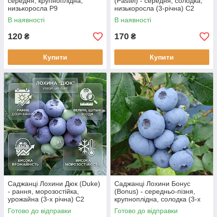
середня, крупноплідна,
(Pastel) - середня, солодка,
низькоросла Р9
низькоросла (3-річна) С2
В наявності
В наявності
120
170
₴
₴
Купити
Купити
Саджанці Лохини Дюк (Duke)
Саджанці Лохини Бонус
- рання, морозостійка,
(Bonus) - середньо-пізня,
урожайна (3-х річна) С2
крупноплідна, солодка (3-х
річна) С2
Готово до відправки
Готово до відправки