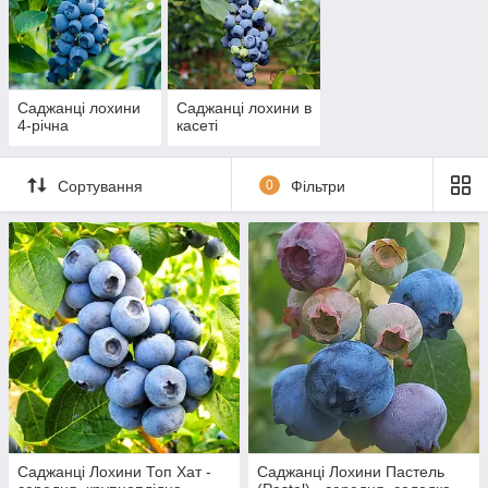
Саджанці лохини
Саджанці лохини в
4-річна
касеті
Сортування
0
Фільтри
Саджанці Лохини Топ Хат -
Саджанці Лохини Пастель