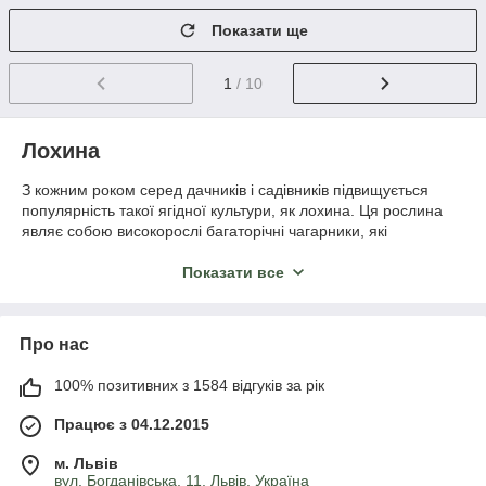
Показати ще
1
/ 10
Лохина
З кожним роком серед дачників і садівників підвищується
популярність такої ягідної культури, як лохина. Ця рослина
являє собою високорослі багаторічні чагарники, які
плодоносять красивими ягодами блакитного або темно-
блакитного кольору. Плоди садової лохини відрізняються
Показати все
високим вмістом корисних вітамінів і мікроелементів, завдяки
чому дуже цінуються дієтологами та прихильниками
здорового харчування.
Про нас
Ви можете купити саджанці лохини в нашому інтернет-
магазині Agro-landing. А ми в свою чергу розкажемо вам про
100% позитивних з 1584 відгуків за рік
всі особливості посадки та вирощування лохини.
Працює з 04.12.2015
Вибір ґрунту для посадки лохини
м. Львів
вул. Богданівська, 11, Львів, Україна