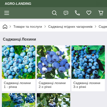
AGRO-LANDING
Товари та послуги
Саджанці ягідних чагарників
Садж
Саджанці Лохини
Саджанці лохини
Саджанці лохини
Саджанці лохини
1 - річна
2-х річні
3-х річні