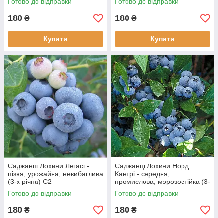
Готово до відправки
Готово до відправки
180
180
₴
₴
Купити
Купити
Саджанці Лохини Легасі -
Саджанці Лохини Норд
пізня, урожайна, невибаглива
Кантрі - середня,
(3-х річна) С2
промислова, морозостійка (3-
х річна) С2
Готово до відправки
Готово до відправки
180
180
₴
₴