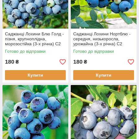
Саджанці Лохини Блю Голд -
Саджанці Лохини Нортблю -
пізня, крупноплідна,
середня, низькоросла,
морозостійка (3-х річна) С2
урожайна (3-х річна) С2
Готово до відправки
Готово до відправки
180
180
₴
₴
Купити
Купити