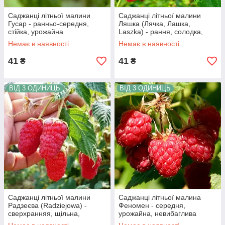
Саджанці літньої малини
Саджанці літньої малини
Гусар - ранньо-середня,
Ляшка (Лячка, Лашка,
стійка, урожайна
Laszka) - рання, солодка,
транспортабельна
Немає в наявності
Немає в наявності
41
41
₴
₴
ВІД 3 ОДИНИЦЬ
ВІД 3 ОДИНИЦЬ
Саджанці літньої малини
Саджанці літньої малина
Радзеєва (Radziejowa) -
Феномен - середня,
сверхранняя, щільна,
урожайна, невибаглива
невибаглива