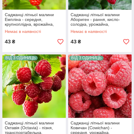
Саджанці літньої малини
Саджанці літньої малини
Емпліна - середня,
Абориген - рання, кисло-
крупноплідна, врожайна,
солодка, урожайна,
безколючкова
безколючкова
Немає в наявності
Немає в наявності
43
43
₴
₴
ВІД 3 ОДИНИЦЬ
ВІД 3 ОДИНИЦЬ
Саджанці літньої малини
Саджанці літньої малини
Октавія (Octavia) - пізня,
Ковичан (Cowichan) -
транспортабельна,
середня, урожайна,