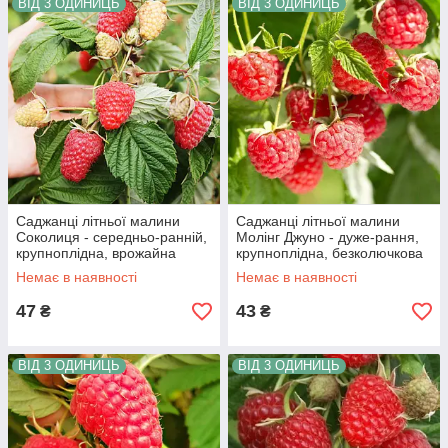
ВІД 3 ОДИНИЦЬ
ВІД 3 ОДИНИЦЬ
Саджанці літньої малини
Саджанці літньої малини
Соколиця - середньо-ранній,
Молінг Джуно - дуже-рання,
крупноплідна, врожайна
крупноплідна, безколючкова
Немає в наявності
Немає в наявності
47
43
₴
₴
ВІД 3 ОДИНИЦЬ
ВІД 3 ОДИНИЦЬ