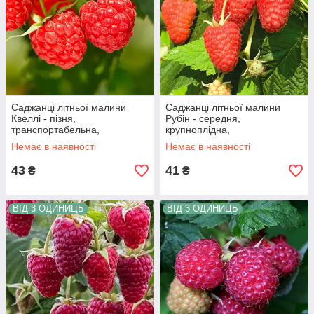
Саджанці літньої малини
Саджанці літньої малини
Квеллі - пізня,
Рубін - середня,
транспортабельна,
крупноплідна,
зимостійка
транспортабельна
Немає в наявності
Немає в наявності
43
41
₴
₴
ВІД 3 ОДИНИЦЬ
ВІД 3 ОДИНИЦЬ