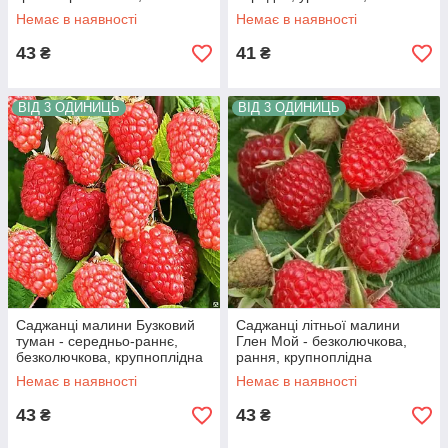
зимостійка
транспортабельна
Немає в наявності
Немає в наявності
43
41
₴
₴
ВІД 3 ОДИНИЦЬ
ВІД 3 ОДИНИЦЬ
Саджанці малини Бузковий
Саджанці літньої малини
туман - середньо-раннє,
Глен Мой - безколючкова,
безколючкова, крупноплідна
рання, крупноплідна
Немає в наявності
Немає в наявності
43
43
₴
₴