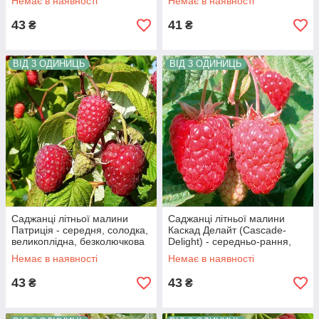
Немає в наявності
Немає в наявності
43
41
₴
₴
ВІД 3 ОДИНИЦЬ
ВІД 3 ОДИНИЦЬ
Саджанці літньої малини
Саджанці літньої малини
Патриція - середня, солодка,
Каскад Делайт (Cascade-
великоплідна, безколючкова
Delight) - середньо-рання,
ароматна, промислова
Немає в наявності
Немає в наявності
43
43
₴
₴