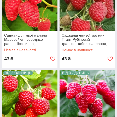
Саджанці літньої малини
Саджанці літньої малини
Маросейка - середньо-
Гігант Рубіновий -
рання, безшипна,
транспортабельна, рання,
крупноплідна, солодка
крупноплідна, безколючкова
Немає в наявності
Немає в наявності
43
43
₴
₴
ВІД 3 ОДИНИЦЬ
ВІД 3 ОДИНИЦЬ