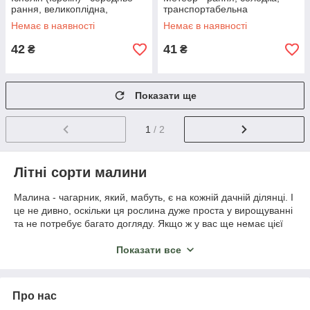
рання, великоплідна,
транспортабельна
ароматна, безколючкова
Немає в наявності
Немає в наявності
42
41
₴
₴
Показати ще
1
/ 2
Літні сорти малини
Малина - чагарник, який, мабуть, є на кожній дачній ділянці. І
це не дивно, оскільки ця рослина дуже проста у вирощуванні
та не потребує багато догляду. Якщо ж у вас ще немає цієї
чудової ягоди, тоді настав час її придбати, а ми допоможемо
вам у цьому.
Показати все
Основні особливості саджанців літніх
Про нас
сортів малини