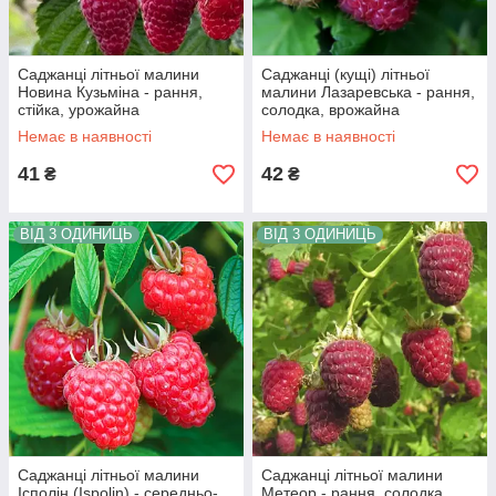
Саджанці літньої малини
Саджанці (кущі) літньої
Новина Кузьміна - рання,
малини Лазаревська - рання,
стійка, урожайна
солодка, врожайна
Немає в наявності
Немає в наявності
41
42
₴
₴
ВІД 3 ОДИНИЦЬ
ВІД 3 ОДИНИЦЬ
Саджанці літньої малини
Саджанці літньої малини
Ісполін (Ispolin) - середньо-
Метеор - рання, солодка,