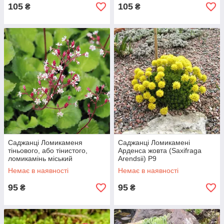
105
105
₴
₴
Саджанці Ломикаменя
Саджанці Ломикамені
тіньового, або тінистого,
Арденса жовта (Saxifraga
ломикамінь міський
Arendsii) Р9
(Saxifraga Umbrosa) Р9
Немає в наявності
Немає в наявності
95
95
₴
₴