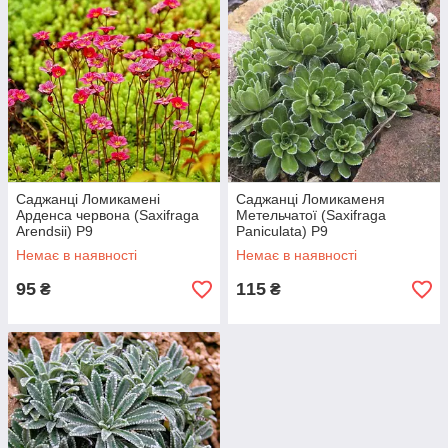
Саджанці Ломикамені
Саджанці Ломикаменя
Арденса червона (Saxifraga
Метельчатої (Saxifraga
Arendsii) Р9
Paniculata) P9
Немає в наявності
Немає в наявності
95
115
₴
₴