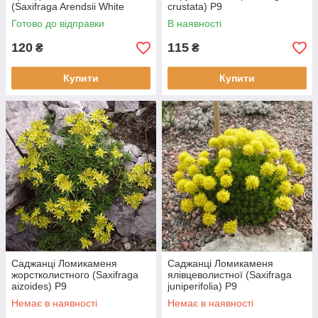
(Saxifraga Arendsii White
crustata) P9
Pixie) Р9
Готово до відправки
В наявності
120
115
₴
₴
Купити
Купити
Саджанці Ломикаменя
Саджанці Ломикаменя
жорстколистного (Saxifraga
ялівцеволистної (Saxifraga
aizoides) Р9
juniperifolia) Р9
Немає в наявності
Немає в наявності