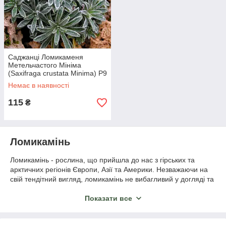
Саджанці Ломикаменя
Метельчастого Мініма
(Saxifraga crustata Minima) P9
Немає в наявності
115
₴
Ломикамінь
Ломикамінь - рослина, що прийшла до нас з гірських та
арктичних регіонів Європи, Азії та Америки. Незважаючи на
свій тендітний вигляд, ломикамінь не вибагливий у догляді та
легко пристосовується до нового середовища.
Показати все
Завдяки красивому зеленому листю та дуже привабливому
вигляду квіток ця рослина ідеально підходить для оздоблення
саду, балконів та терас. Якщо ви вирішили посадити