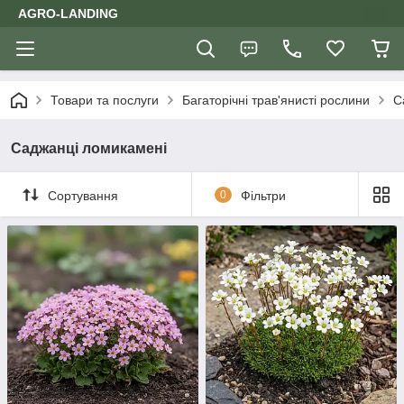
AGRO-LANDING
Товари та послуги
Багаторічні трав'янисті рослини
С
Саджанці ломикамені
Сортування
0
Фільтри