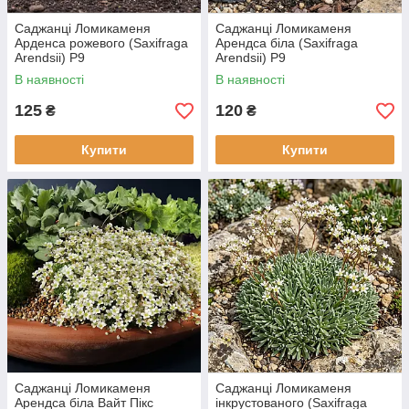
Саджанці Ломикаменя
Саджанці Ломикаменя
Арденса рожевого (Saxifraga
Арендса біла (Saxifraga
Arendsii) Р9
Arendsii) Р9
В наявності
В наявності
125
120
₴
₴
Купити
Купити
Саджанці Ломикаменя
Саджанці Ломикаменя
Арендса біла Вайт Пікс
інкрустованого (Saxifraga