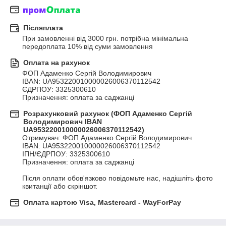
Післяплата
При замовленні від 3000 грн. потрібна мінімальна 
передоплата 10% від суми замовлення
Оплата на рахунок
ФОП Адаменко Сергій Володимирович

IBAN: UA953220010000026006370112542

ЄДРПОУ: 3325300610

Призначення: оплата за саджанці
Розрахунковий рахунок (ФОП Адаменко Сергій
Володимирович IBAN
UA953220010000026006370112542)
Отримувач: ФОП Адаменко Сергій Володимирович

IBAN: UA953220010000026006370112542

ІПН/ЄДРПОУ: 3325300610

Призначення: оплата за саджанці

Після оплати обов'язково повідомьте нас, надішліть фото 
квитанції або скріншот.
Оплата картою Visa, Mastercard - WayForPay