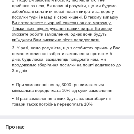
Якщо Ви замовили посилку післяплатою і не
прийшли за нею, Ви повинні розуміти, що ми будемо
зобов'язані сплатити нової пошти витрати за дорогу
посилки туди і назад зі своєї кишені.
В такому випадку
Ви потрапляєте в чорний список нашого магазину.
Тільки після відшкодування наших витрат Ви знову
зможете робити замовлення, однак вони будуть
виїжджати Вам виключно після передоплати
.
У разі, якщо розумієте, що з особистих причин у Вас
немає можливості забрати замовлення протягом 5
днів, будь ласка, заздалегідь повідомте нам, ми
продовжимо зберігання посилки на пошті додатково до
3-х днів.
При замовленні понад 3000 грн вимагається
мінімальна передоплата 10% від суми замовлення.
В разі замовлення в яких йдуть великогабаритні
товари також потрібна передоплата 10%.
Про нас