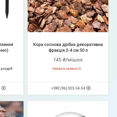
іплення
Кора соснова дрібна декоративна
чно)
фракція 2-4 см 50 л
145 ₴/мішок
 роздріб
Немає в наявності
4
+380 (96) 003-54-54