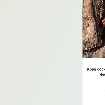
Кора сос
фр