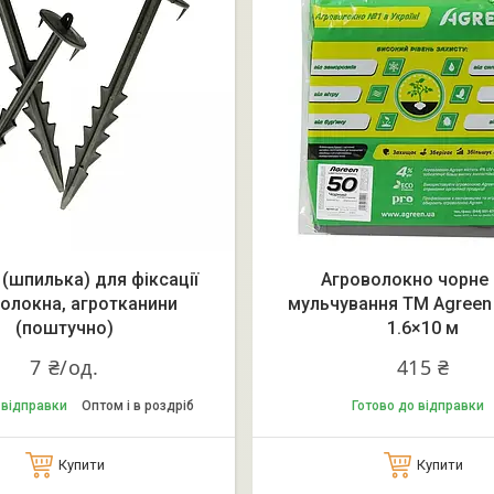
 (шпилька) для фіксації
Агроволокно чорне
олокна, агротканини
мульчування ТМ Agreen 
(поштучно)
1.6×10 м
7 ₴/од.
415 ₴
 відправки
Оптом і в роздріб
Готово до відправки
Купити
Купити