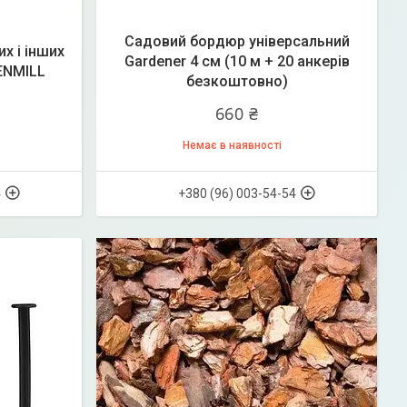
Садовий бордюр універсальний
х і інших
Gardener 4 см (10 м + 20 анкерів
EENMILL
безкоштовно)
660 ₴
Немає в наявності
4
+380 (96) 003-54-54