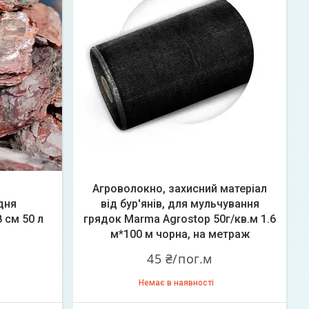
Агроволокно, захисний матеріал
дня
від бур'янів, для мульчування
 см 50 л
грядок Marma Agrostop 50г/кв.м 1.6
м*100 м чорна, на метраж
45 ₴/пог.м
Немає в наявності