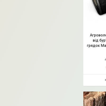
Агроволо
від бур
грядок Ma