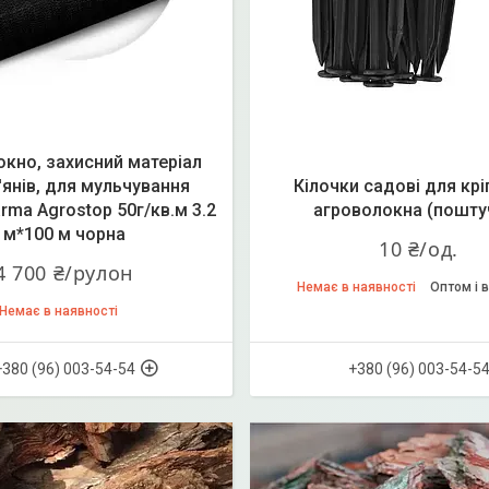
кно, захисний матеріал
'янів, для мульчування
Кілочки садові для кр
rma Agrostop 50г/кв.м 3.2
агроволокна (пошту
м*100 м чорна
10 ₴/од.
4 700 ₴/рулон
Немає в наявності
Оптом і в
Немає в наявності
+380 (96) 003-54-54
+380 (96) 003-54-5