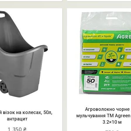
Агроволокно чорне
 візок на колесах, 50л,
мульчування ТМ Agreen 
антрацит
3.2×10 м
1 350 ₴