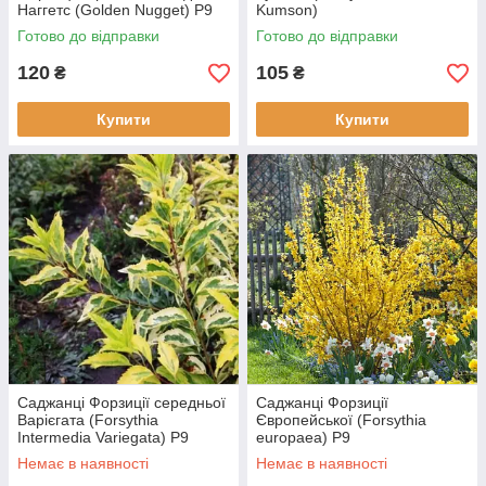
Наггетс (Golden Nugget) Р9
Kumson)
Готово до відправки
Готово до відправки
120
105
₴
₴
Купити
Купити
Саджанці Форзиції середньої
Саджанці Форзиції
Варієгата (Forsythia
Європейської (Forsythia
Intermedia Variegatа) Р9
europaea) Р9
Немає в наявності
Немає в наявності