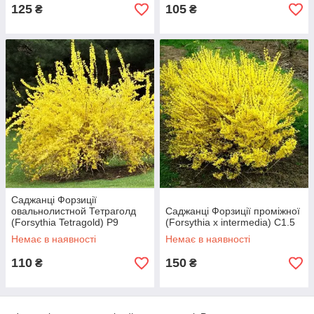
125
105
₴
₴
Саджанці Форзиції
овальнолистной Тетраголд
Саджанці Форзиції проміжної
(Forsythia Tetragold) Р9
(Forsythia x intermedia) С1.5
Немає в наявності
Немає в наявності
110
150
₴
₴