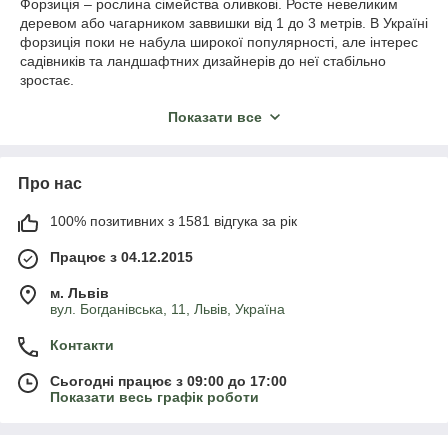
Форзиція – рослина сімейства оливкові. Росте невеликим
деревом або чагарником заввишки від 1 до 3 метрів. В Україні
форзиція поки не набула широкої популярності, але інтерес
садівників та ландшафтних дизайнерів до неї стабільно
зростає.
Рослина вражає своїми насичено жовтими квітами, якими
Показати все
буквально обліплені гілки. Квітки мають дзвонову форму.
Починається цвітіння навесні і триває близько місяця. Хоча
це порівняно недовго, все одно таке видовище варте всіх
Про нас
зусиль з вирощування чагарника. Тим більше, з посадкою
особливих складнощів виникнути не повинно.
100% позитивних з 1581 відгука за рік
Важливі моменти вирощування
Працює з 04.12.2015
форзиції
м. Львів
вул. Богданівська, 11, Львів, Україна
Саджанці форзиції краще приживуться на новому місці, якщо
всі навколишні умови будуть сприятливими. В першу чергу
Контакти
виберіть сонячну ділянку, закриту від вітрів та протягів.
Форзиція зростатиме і в невеликій півтіні, але достаток сонця
Сьогодні працює з 09:00 до 17:00
буде тільки на користь.
Показати весь графік роботи
До ґрунту форзиція невибаглива. Але якщо
кислотність
підвищена
, краще нейтралізувати її вапном або деревним