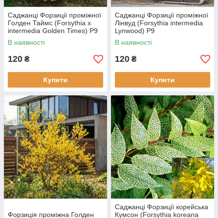
Саджанці Форзиції проміжної
Саджанці Форзиції проміжної
Голден Таймс (Forsythia x
Лінвуд (Forsythia intermedia
intermedia Golden Times) Р9
Lynwood) Р9
В наявності
В наявності
120
120
₴
₴
Купити
Купити
Саджанці Форзиції корейська
Форзиція проміжна Голден
Кумсон (Forsythia koreana