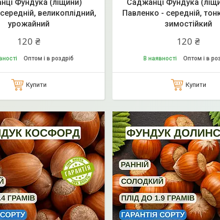
нці Фундука (ліщини)
Саджанці Фундука (ліщ
 середній, великоплідний,
Павленко - середній, тон
урожайний
зимостійкий
120 ₴
120 ₴
вності
Оптом і в роздріб
В наявності
Оптом і в ро
Купити
Купити