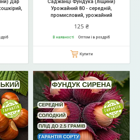
ини) Дар
Саджанці Фундука (ліщини)
кошкірий,
Урожайний 80 - середній,
промисловий, урожайний
125 ₴
здріб
В наявності
Оптом і в роздріб
Купити