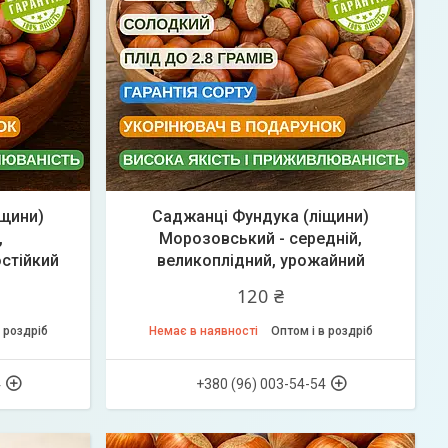
іщини)
Саджанці Фундука (ліщини)
,
Морозовський - середній,
стійкий
великоплідний, урожайний
120 ₴
 роздріб
Немає в наявності
Оптом і в роздріб
4
+380 (96) 003-54-54