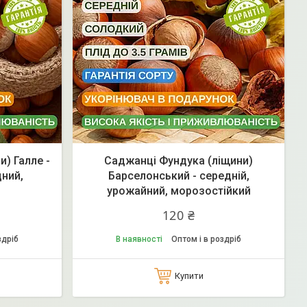
) Галле -
Саджанці Фундука (ліщини)
дний,
Барселонський - середній,
урожайний, морозостійкий
120 ₴
здріб
В наявності
Оптом і в роздріб
Купити