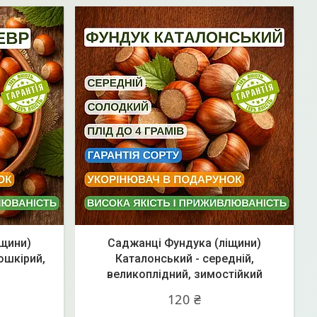
іщини)
Саджанці Фундука (ліщини)
ошкірий,
Каталонський - середній,
великоплідний, зимостійкий
120 ₴