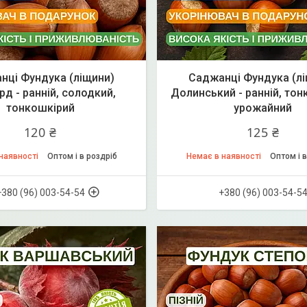
нці Фундука (ліщини)
Саджанці Фундука (л
д - ранній, солодкий,
Долинський - ранній, тон
тонкошкірий
урожайний
120 ₴
125 ₴
наявності
Оптом і в роздріб
Немає в наявності
Оптом і в
+380 (96) 003-54-54
+380 (96) 003-54-5