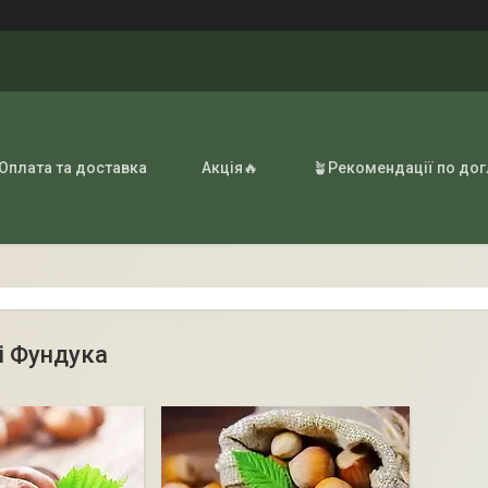
 Оплата та доставка
Акція🔥
🪴Рекомендації по до
і Фундука