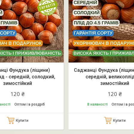
нці Фундука (ліщини)
Саджанці Фундука (ліщини
д - середній, солодкий,
середній, великоплі
зимостійкий
зимостійкий
120 ₴
120 ₴
вності
Оптом і в роздріб
В наявності
Оптом і в ро
Купити
Купити