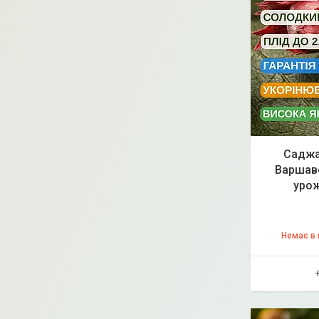
Саджа
Варшавс
урож
Немає в 