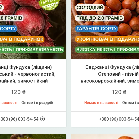
нці Фундука (ліщини)
Саджанці Фундука (л
ький - червонолистий,
Степовий - пізній
айний, зимостійкий
високоврожайний, зимо
120 ₴
120 ₴
наявності
Оптом і в роздріб
Немає в наявності
Оптом і в
+380 (96) 003-54-54
+380 (96) 003-54-5