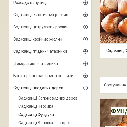
Розсада полуниці
Саджанці екзотичних рослин
Саджанці цитрусових рослин
Саджанці хвойних рослин
Саджанці Ф
Саджанці ягідних чагарників
Декоративні чагарники
Багаторічні трав'янисті рослини
Саджанці плодових дерев
Саджанці Колоновидних дерев
Саджанці Персика
Саджанці Фундука
Саджанці Волоського горіха