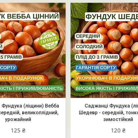
 Фундука (ліщини) Вебба
Саджанці Фундука (л
середній, великоплідний,
Шедевр - середній, тонк
урожайний
зимостійкий
125 ₴
120 ₴