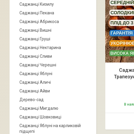
Саджанці Кизилу
Саджанці Пекана
Саджанці Абрикоса
Саджанці Вишні
Саджанці Груші
Саджанці Нектарина
Саджанці Сливи
Саджанці Черешні
Саджа
Саджанці Яблуні
Трапезун
Саджанці Аличі
Саджанці Айви
Дерево-сад
В ная
Саджанці Мигдалю
Саджанці Шовковиці
Саджанці Яблуні на карликовій
підщепі