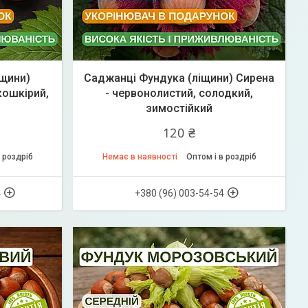
іщини)
Саджанці Фундука (ліщини) Сирена
кошкірий,
- червонолистий, солодкий,
зимостійкий
120 ₴
 роздріб
Немає в наявності
Оптом і в роздріб
4
+380 (96) 003-54-54