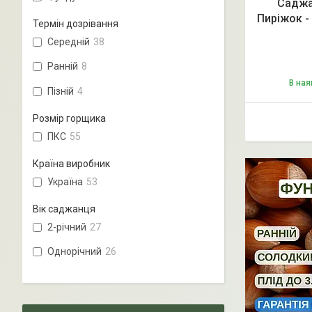
Саджа
Пиріжок -
Термін дозрівання
Середній
38
Ранній
8
В ная
Пізній
4
Розмір горщика
ПКС
55
Країна виробник
Україна
53
Вік саджанця
2-річний
27
Однорічний
26