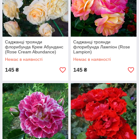
Саджанці троянди
Саджанці троянди
флорибунда Крем Абунданс
флорибунда Лампіон (Rose
(Rose Cream Abundance)
Lampion)
Немає в наявності
Немає в наявності
145
145
₴
₴