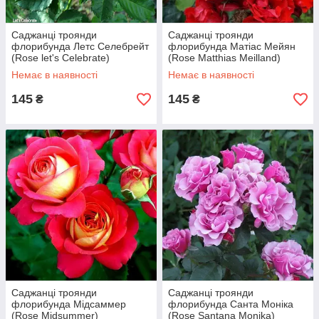
Саджанці троянди
Саджанці троянди
флорибунда Летс Селебрейт
флорибунда Матіас Мейян
(Rose let's Celebrate)
(Rose Matthias Meilland)
Немає в наявності
Немає в наявності
145
145
₴
₴
Саджанці троянди
Саджанці троянди
флорибунда Мідсаммер
флорибунда Санта Моніка
(Rose Midsummer)
(Rose Santana Monika)