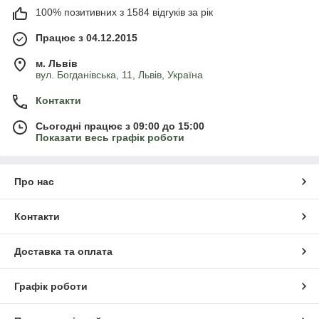
100% позитивних з 1584 відгуків за рік
Види та сорти троянд флорибунда
Працює з 04.12.2015
На сьогоднішній день селекціонерами виведено не один
м. Львів
вул. Богданівська, 11, Львів, Україна
десяток сортів троянди флорибунда. У нашому каталозі ви
можете знайти такі популярні та незвичайні сорти як:
Контакти
Хейді Клюм
- невисокий кущ до 50 см з яскравими
фіолетовими бутонами, що надають яскравий аромат.
Сьогодні працює з 09:00 до 15:00
Цвітіння троянди рясне протягом усього літа.
Показати весь графік роботи
Ред Леонардо да Вінчі
- рослина із темно-червоними
бутонами. Вирізняється своєю витривалістю та
Про нас
невибагливістю у догляді.
Ебб Тайд
- ідеальний варіант як для клумб, так і для
створення групових насаджень вздовж бордюрів.
Контакти
Троянда характеризується рясними бутонами
сливового кольору.
Доставка та оплата
Помпонелла
- яскраво-рожеві квіти у формі помпона
цієї рослини подарують вам легкий та ніжний аромат.
Графік роботи
Троянда цього сорту не вибаглива, проте потребує
регулярної обрізки.