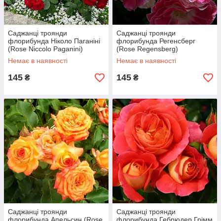
Саджанці троянди
Саджанці троянди
флорибунда Ніколо Паганіні
флорибунда Регенсберг
(Rose Niccolo Paganini)
(Rose Regensberg)
Немає в наявності
Немає в наявності
145
145
₴
₴
Саджанці троянди
Саджанці троянди
флорибунда Апельсин (Rose
флорибунда Гебрюдер Грімм