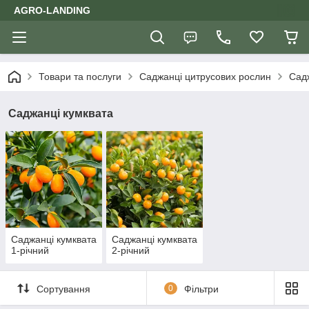
AGRO-LANDING
Товари та послуги
Саджанці цитрусових рослин
Сад
Саджанці кумквата
Саджанці кумквата
Саджанці кумквата
1-річний
2-річний
Сортування
0
Фільтри