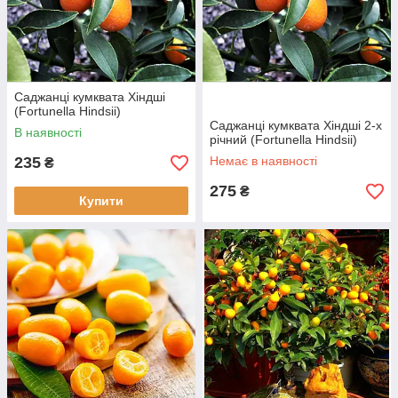
Саджанці кумквата Хіндші
(Fortunella Hindsii)
Саджанці кумквата Хіндші 2-х
В наявності
річний (Fortunella Hindsii)
235
Немає в наявності
₴
275
₴
Купити