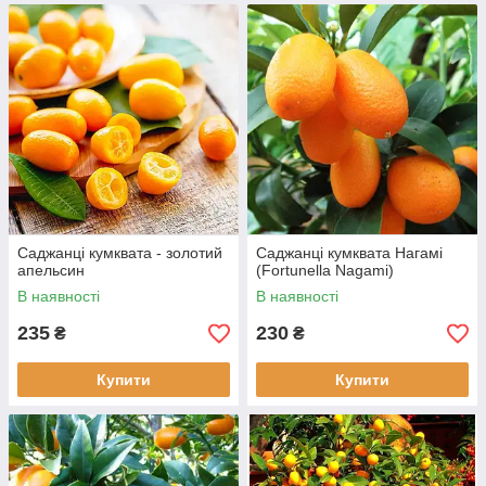
Саджанці кумквата - золотий
Саджанці кумквата Нагамі
апельсин
(Fortunella Nagami)
В наявності
В наявності
235
230
₴
₴
Купити
Купити