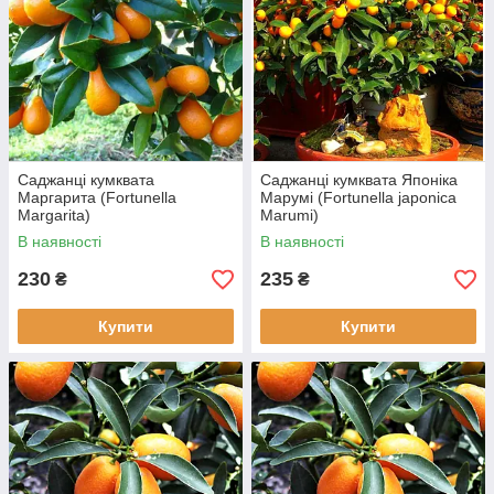
Саджанці кумквата
Саджанці кумквата Японіка
Маргарита (Fortunella
Марумі (Fortunella japonica
Margarita)
Marumi)
В наявності
В наявності
230
235
₴
₴
Купити
Купити