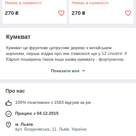
Немає в наявності
Немає в наявності
270
270
₴
₴
Кумкват
Кумкват це фруктове цитрусове дерево з китайським
корінням, перша згадка про яке з’явилося ще у 12 столітті. У
Європі поширена також інша назва кумквату - фортунелла,
що походить від імені Роберта Фортьюна, який і показав
європейцям цей незвичайний фрукт.
Показати все
Опис кумквату
Про нас
Ті, хто бачать цей фрукт вперше, через його форму плодів
100% позитивних з 1583 відгуків за рік
може сплутати культуру із апельсинами овальної форми.
Хоча м’якоть кумквату має деякі спільні смакові
Працює з 04.12.2015
характеристики із мандарином, проте шкірка надає фрукту
легкий терпкий присмак.
м. Львів
вул. Богданівська, 11, Львів, Україна
Ось деякі основні особливості кумквату, який вирощують в
домашніх умовах: