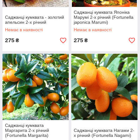
Саджанці кумквата Японіка
Саджанці кумквата - золотий
Марумі 2-х річний (Fortunella
апельсин 2-х річний
japonica Marumi)
Немає в наявності
Немає в наявності
275
275
₴
₴
Саджанці кумквата
Маргарита 2-х річний
Саджанці кумквата Нагами 2-
(Fortunella Margarita)
х річний (Fortunella Nagami)