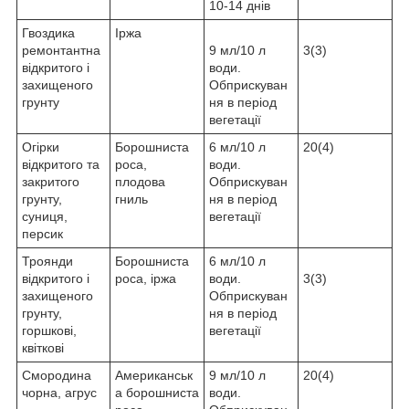
10-14 днів
Гвоздика
Іржа
ремонтантна
9 мл/10 л
3(3)
відкритого і
води.
захищеного
Обприскуван
грунту
ня в період
вегетації
Огірки
Борошниста
6 мл/10 л
20(4)
відкритого та
роса,
води.
закритого
плодова
Обприскуван
грунту,
гниль
ня в період
суниця,
вегетації
персик
Троянди
Борошниста
6 мл/10 л
відкритого і
роса, іржа
води.
3(3)
захищеного
Обприскуван
грунту,
ня в період
горшкові,
вегетації
квіткові
Смородина
Американськ
9 мл/10 л
20(4)
чорна, агрус
а борошниста
води.