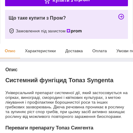
Купити з
Що таке купити з Пром?
Замовлення під захистом
Опис
Характеристики
Доставка
Оплата
Умови п
Опис
Системний фунгіцид Топаз Syngenta
Універсальний препарат системної дії, який застосовується на
огірках, винограді, смородині і квіткових культурах, з метою
лікування і профілактики борошнистої роси та інших
грибкових захворювань. Діюча речовина проникає в рослину
та зупиняє ріст спор грибів, при цьому засіб активно захищає
рослину від можливого повторного зараження биоспорами.
Переваги препарату Топаз Сингента