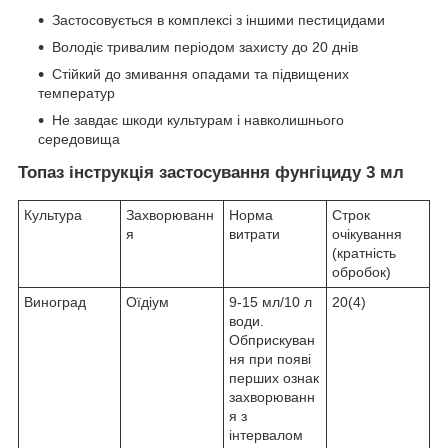
Застосовується в комплексі з іншими пестицидами
Володіє тривалим періодом захисту до 20 днів
Стійкий до змивання опадами та підвищених
температур
Не завдає шкоди культурам і навколишнього
середовища
Топаз інструкція застосування фунгіциду 3 мл
Культура
Захворюванн
Норма
Строк
я
витрати
очікування
(кратність
обробок)
Виноград
Оїдіум
9-15 мл/10 л
20(4)
води.
Обприскуван
ня при появі
перших ознак
захворюванн
я з
інтервалом