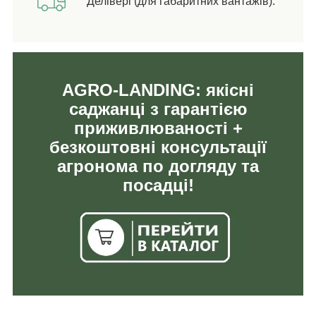
Делівері (для габаритних вантажів).
AGRO-LANDING: якісні
саджанці з гарантією
приживлюваності +
безкоштовні консультації
агронома по догляду та
посадці!