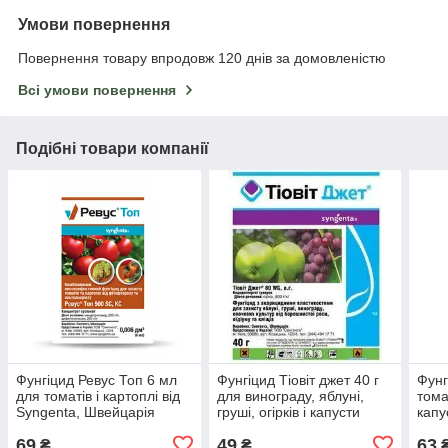
Умови повернення
Повернення товару впродовж 120 днів за домовленістю
Всі умови повернення
Подібні товари компанії
Фунгіцид Ревус Топ 6 мл
Фунгіцид Тіовіт джет 40 г
Фунг
для томатів і картоплі від
для винограду, яблуні,
томат
Syngenta, Швейцарія
груші, огірків і капусти
капу
(оригінал)
Syngenta
вино
69
49
63
₴
₴
₴