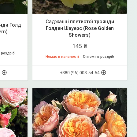
Саджанці плетистої троянди
нди Голд
Голден Шауерс (Rose Golden
ern)
Showers)
145 ₴
 роздріб
Немає в наявності
Оптом і в роздріб
4
+380 (96) 003-54-54