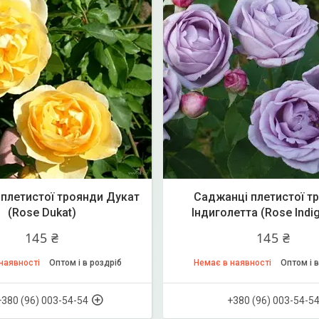
плетистої троянди Дукат
Саджанці плетистої т
(Rose Dukat)
Індиголетта (Rose Indig
145 ₴
145 ₴
наявності
Оптом і в роздріб
Немає в наявності
Оптом і в
+380 (96) 003-54-54
+380 (96) 003-54-5