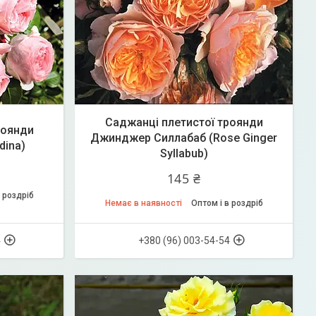
Саджанці плетистої троянди
роянди
Джинджер Силлабаб (Rose Ginger
dina)
Syllabub)
145 ₴
 роздріб
Немає в наявності
Оптом і в роздріб
4
+380 (96) 003-54-54