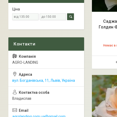
Ціна
Саджан
Голден Ф
Немає в 
AGRO-LANDING
вул. Богданівська, 11, Львів, Україна
Владислав
agrolanding.com.ua@gmail.com