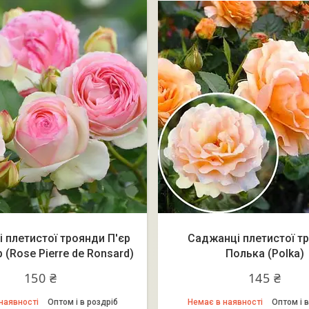
 плетистої троянди П'єр
Саджанці плетистої т
 (Rose Pierre de Ronsard)
Полька (Polka)
150 ₴
145 ₴
наявності
Оптом і в роздріб
Немає в наявності
Оптом і в