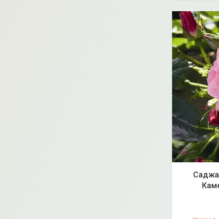
Саджан
Каме