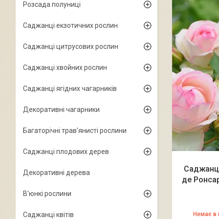
Розсада полуниці
Саджанці екзотичних рослин
Саджанці цитрусових рослин
Саджанці хвойних рослин
Саджанці ягідних чагарників
Декоративні чагарники
Багаторічні трав'янисті рослини
Саджанці плодових дерев
Саджанці
Декоративні дерева
де Ронсар
В'юнкі рослини
Саджанці квітів
Немає в 