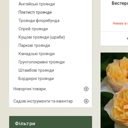
Вестер
Англійські троянди
Плетисті троянди
Троянди флорибунда
Немає в 
Спрей-троянди
Кущові троянди (шраби)
Паркові троянди
Канадські троянди
Грунтопокривні троянди
Штамбові троянди
Бордюрні троянди
Новорічні товари
Садові інструменти та інвентар
Фільтри