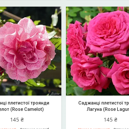
ці плетистої троянди
Саджанці плетистої т
лот (Rose Camelot)
Лагуна (Rose Lagu
145 ₴
145 ₴