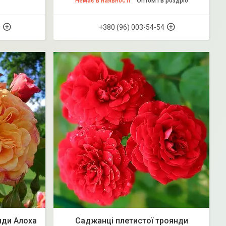
Немає в наявності
Оптом і в роздріб
4
+380 (96) 003-54-54
нди Алоха
Саджанці плетистої троянди