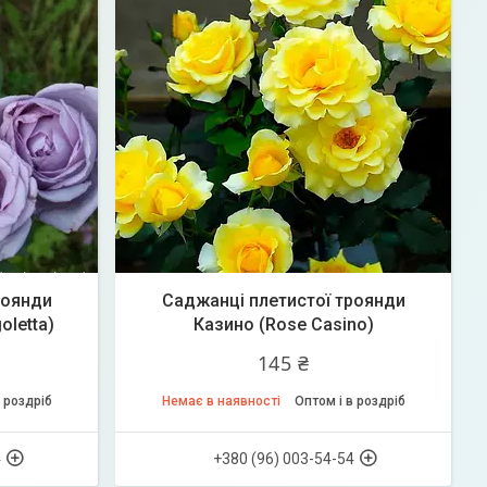
роянди
Саджанці плетистої троянди
oletta)
Казино (Rose Casino)
145 ₴
 роздріб
Немає в наявності
Оптом і в роздріб
4
+380 (96) 003-54-54