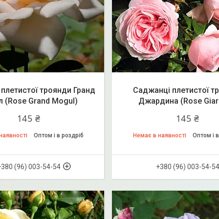
плетистої троянди Гранд
Саджанці плетистої т
 (Rose Grand Mogul)
Джардина (Rose Giar
145 ₴
145 ₴
наявності
Оптом і в роздріб
Немає в наявності
Оптом і в
+380 (96) 003-54-54
+380 (96) 003-54-5