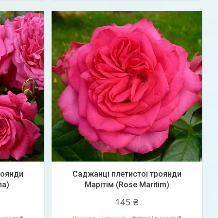
роянди
Саджанці плетистої троянди
na)
Марітім (Rose Maritim)
145 ₴