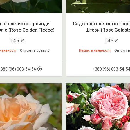
ці плетистої троянди
Саджанці плетистої троя
ліс (Rose Golden Fleece)
Штерн (Rose Goldst
145 ₴
145 ₴
наявності
Оптом і в роздріб
Немає в наявності
Оптом і в
+380 (96) 003-54-54
+380 (96) 003-54-5