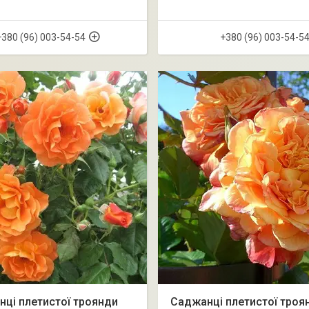
+380 (96) 003-54-54
+380 (96) 003-54-5
ці плетистої троянди
Саджанці плетистої троя