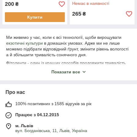
200
Немає в наявності
₴
265
₴
Купити
Ми живемо у час, коли є всі технології, щоби вирощувати
екзотичні культури
в домашніх умовах. Адже ми не лише
можемо підібрати відповідний ґрунт, змінити рівень вологості
а й збільшити тривалість сонячного дня.
Фітоленти - один із кращих способів продовжити тривалість
дня для рослин, які цього потребують. Їх можна
Показати все
використовувати у квартирі, будинку чи в теплиці. Головне -
правильно підібрати фітострічку для своїх потреб.
Про нас
Переваги використання фітолент
100% позитивних з 1585 відгуків за рік
Для підсвічування рослин можна використовувати не лише
фітоленти, а й лампи розжарювання, люмінесцентні чи
Працює з 04.12.2015
галогенні лампи. Проте світлодіодна стрічка для рослин
мають ряд переваг:
м. Львів
вул. Богданівська, 11, Львів, Україна
фітолампи мають набагато кращу