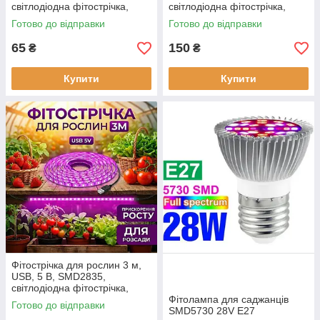
світлодіодна фітострічка,
світлодіодна фітострічка,
стрічка для розсади
стрічка для розсади
Готово до відправки
Готово до відправки
65
150
₴
₴
Купити
Купити
Фітострічка для рослин 3 м,
USB, 5 В, SMD2835,
світлодіодна фітострічка,
стрічка для розсади
Фітолампа для саджанців
Готово до відправки
SMD5730 28V E27