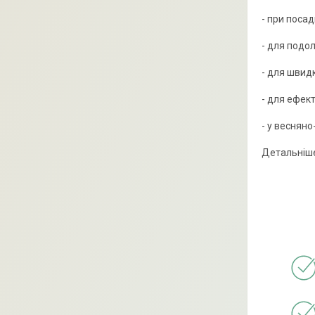
- при поса
- для подо
- для швид
- для ефек
- у весняно
Детальніше