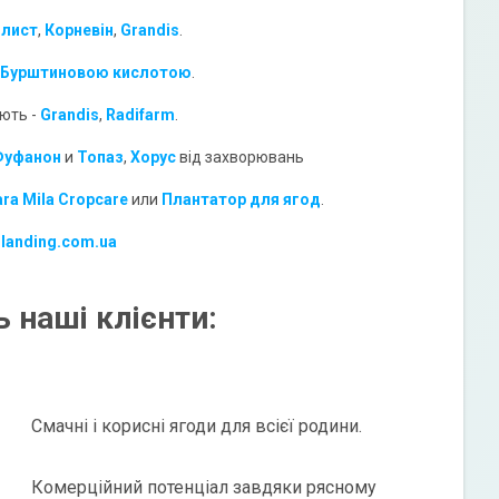
 лист
,
Корневін
,
Grandis
.
Бурштиновою кислотою
.
ують -
Grandis
,
Radifarm
.
Фуфанон
и
Топаз
,
Хорус
від захворювань
ara Mila Cropcare
или
Плантатор для ягод
.
-landing.com.ua
 наші клієнти:
Смачні і корисні ягоди для всієї родини.
Комерційний потенціал завдяки рясному