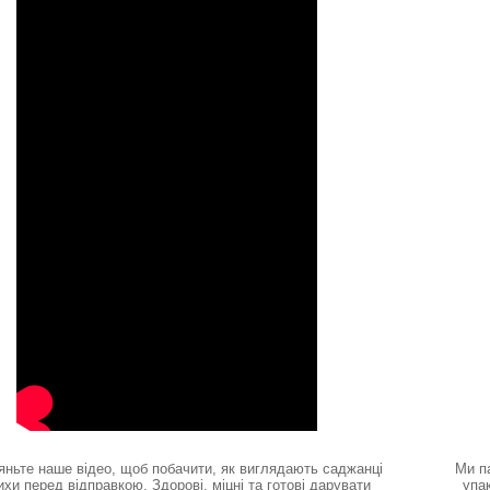
яньте наше відео, щоб побачити, як виглядають саджанці
Ми п
ихи перед відправкою. Здорові, міцні та готові дарувати
упа