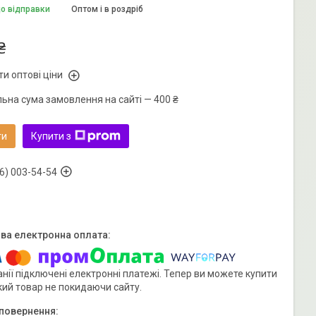
до відправки
Оптом і в роздріб
₴
и оптові ціни
льна сума замовлення на сайті — 400 ₴
ти
Купити з
6) 003-54-54
нії підключені електронні платежі. Тепер ви можете купити
кий товар не покидаючи сайту.