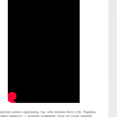
акуємо кожен саджанець так, ніби веземо його собі. Надійна
ковка гарантує — жодних зламаних гілок чи сухих коренів.