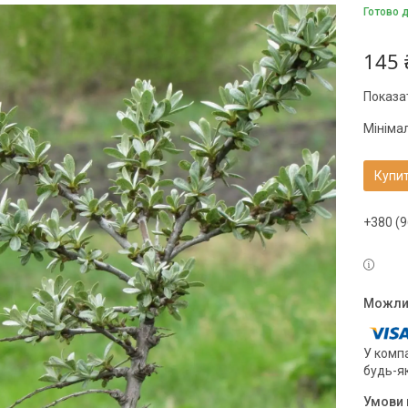
Готово 
145 
Показат
Мініма
Купи
+380 (9
У компа
будь-я