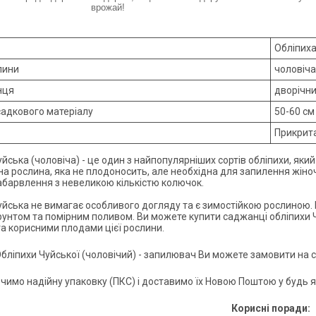
врожай!
Обліпих
лини
чоловіча
нця
дворічн
садкового матеріалу
50-60 см
Прикрита
йська (чоловіча) - це один з найпопулярніших сортів обліпихи, яки
а рослина, яка не плодоносить, але необхідна для запилення жіноч
абарвлення з невеликою кількістю колючок.
уйська не вимагає особливого догляду та є зимостійкою рослиною.
унтом та помірним поливом. Ви можете купити саджанці обліпихи 
а корисними плодами цієї рослини.
бліпихи Чуйської (чоловічий) - запилювач Ви можете замовити на 
чимо надійну упаковку (ПКС) і доставимо їх Новою Поштою у будь як
Корисні поради: