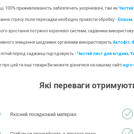
дці, 100% приживлюваність забезпечать укорінювачі, такі як
Чистий
лання стресу після пересадки необхідно провести обробку -
Епіном
,
кого зростання потужної кореневої системи, садівники використов
тивного знищення шкідливих організмів використовують
Акто
фіт
,
-літній період саджанці підгодовують -
Чистий лист для ягідних
,
Y
 про цей та інші товари Ви можете дізнатися на нашому сайті
agro
Які переваги отримують
Якісний посадковий матеріал.
Стабільна врожайність з другого року.