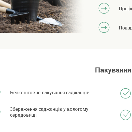
Профе
Подар
Пакування
Безкоштовне пакування саджанців.
Збереження саджанців у вологому
середовищі.