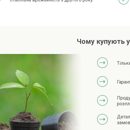
Чому купують у
Тільк
Гаран
Проду
розпл
Детал
замов