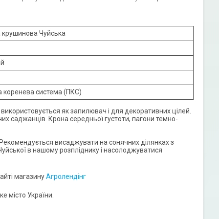
а крушинова Чуйська
ий
 коренева система (ПКС)
й використовується як запилювач і для декоративних цілей.
их саджанців. Крона середньої густоти, пагони темно-
 Рекомендується висаджувати на сонячних ділянках з
Чуйської в нашому розпліднику і насолоджуватися
сайті магазину
Агролендінг
е місто України.