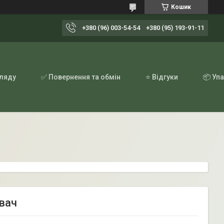
Кошик
+380 (96) 003-54-54
+380 (95) 193-91-11
гляду
✅ Повернення та обмін
⭐ Відгуки
📦 Уп
ювач