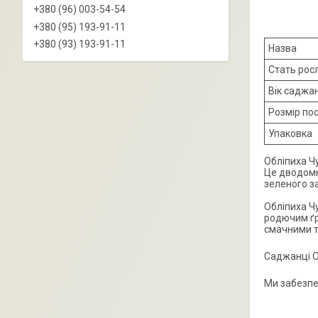
+380 (96) 003-54-54
+380 (95) 193-91-11
+380 (93) 193-91-11
Назва
Стать рос
Вік саджа
Розмір по
Упаковка
Обліпиха Чу
Це дводомн
зеленого з
Обліпиха Ч
родючим ґр
смачними т
Саджанці О
Ми забезпе