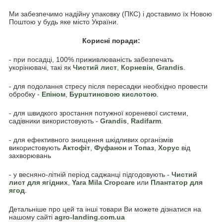
Ми забезпечимо надійну упаковку (ПКС) і доставимо їх Новою
Поштою у будь яке місто України.
Корисні поради:
- при посадці, 100% приживлюваність забезпечать
укорінювачі, такі як
Чистий лист
,
Корневін
,
Grandis
.
- для подолання стресу після пересадки необхідно провести
обробку -
Епіном
,
Бурштиновою кислотою
.
- для швидкого зростання потужної кореневої системи,
садівники використовують -
Grandis
,
Radifarm
.
- для ефективного знищення шкідливих організмів
використовують
Акто
фіт
,
Фуфанон
и
Топаз
,
Хорус
від
захворювань
- у весняно-літній період саджанці підгодовують -
Чистий
лист для ягідних
,
Yara Mila Cropcare
или
Плантатор для
ягод
.
Детальніше про цей та інші товари Ви можете дізнатися на
нашому сайті
agro-landing.com.ua