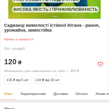
Саджанці жимолості їстівної Югана - рання,
урожайна, зимостійка
Немає в наявності
Опт і роздріб
120
₴
Мінімальна сума замовлення на сайті — 400 ₴
115 ₴
від 5 шт.
110 ₴
від 10 шт.
Опис
Характеристики
Доставка
Оплата
Умови п