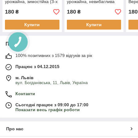
урожайна, зимостійка (3-х
урожайна, невибаглива
Вере
річна) С1.5
(3-х річна) С1.5
урож
180
180
180
річк
₴
₴
Купити
Купити
Про нас
100% позитивних з 1579 відгуків за рік
Працює з 04.12.2015
м. Львів
вул. Богданівська, 11, Львів, Україна
Контакти
Сьогодні працює з 09:00 до 17:00
Показати весь графік роботи
Про нас