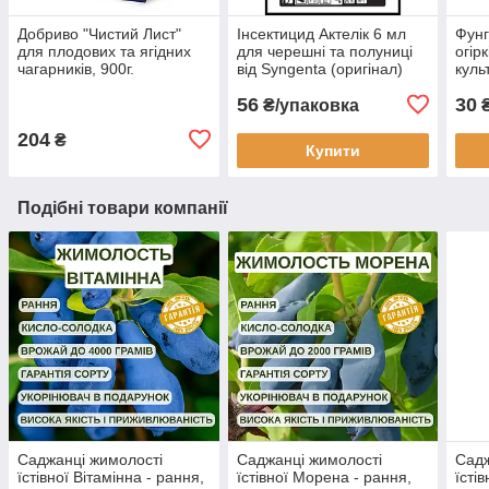
Добриво "Чистий Лист"
Інсектицид Актелік 6 мл
Фунг
для плодових та ягідних
для черешні та полуниці
огірк
чагарників, 900г.
від Syngenta (оригінал)
куль
(ори
56
30
₴/упаковка
204
₴
Купити
Подібні товари компанії
Саджанці жимолості
Саджанці жимолості
Садж
їстівної Вітамінна - рання,
їстівної Морена - рання,
їсті