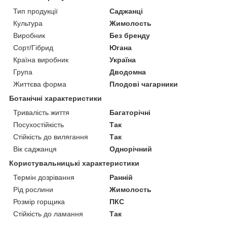
Тип продукції
Саджанці
Культура
Жимолость
Виробник
Без бренду
Сорт/Гібрид
Югана
Країна виробник
Україна
Група
Дводомна
Життєва форма
Плодові чагарники
Ботанічні характеристики
Тривалість життя
Багаторічні
Посухостійкість
Так
Стійкість до вилягання
Так
Вік саджанця
Однорічний
Користувальницькі характеристики
Термін дозрівання
Ранній
Рід рослини
Жимолость
Розмір горщика
ПКС
Стійкість до ламання
Так