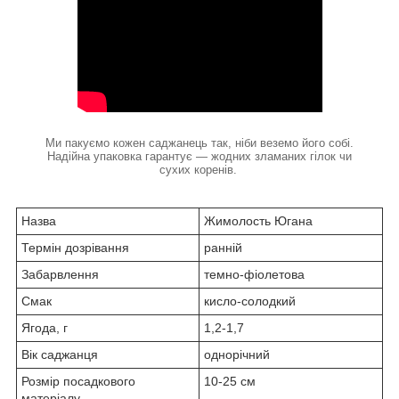
Ми пакуємо кожен саджанець так, ніби веземо його собі.
Надійна упаковка гарантує — жодних зламаних гілок чи
сухих коренів.
Назва
Жимолость Югана
Термін дозрівання
ранній
Забарвлення
темно-фіолетова
Смак
кисло-солодкий
Ягода, г
1,2-1,7
Вік саджанця
однорічний
Розмір посадкового
10-25 см
матеріалу