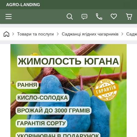
AGRO-LANDING
Товари та послуги
Саджанці ягідних чагарників
Саджа