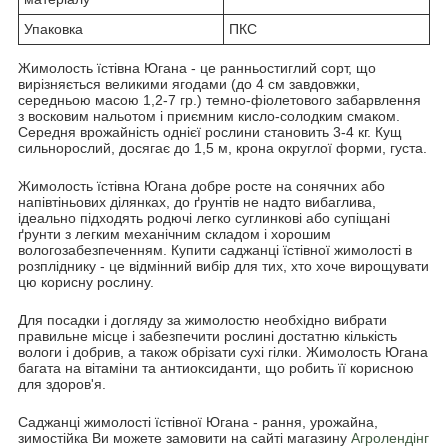
Упаковка
ПКС
Жимолость їстівна Югана - це ранньостиглий сорт, що
вирізняється великими ягодами (до 4 см завдовжки,
середньою масою 1,2-7 гр.) темно-фіолетового забарвлення
з восковим нальотом і приємним кисло-солодким смаком.
Середня врожайність однієї рослини становить 3-4 кг. Кущ
сильнорослий, досягає до 1,5 м, крона округлої форми, густа.
Жимолость їстівна Югана добре росте на сонячних або
напівтіньових ділянках, до ґрунтів не надто вибаглива,
ідеально підходять родючі легко суглинкові або супіщані
ґрунти з легким механічним складом і хорошим
вологозабезпеченням. Купити саджанці їстівної жимолості в
розпліднику - це відмінний вибір для тих, хто хоче вирощувати
цю корисну рослину.
Для посадки і догляду за жимолостю необхідно вибрати
правильне місце і забезпечити рослині достатню кількість
вологи і добрив, а також обрізати сухі гілки. Жимолость Югана
багата на вітаміни та антиоксиданти, що робить її корисною
для здоров'я.
Саджанці жимолості їстівної Югана - рання, урожайна,
зимостійка Ви можете замовити на сайті магазину
Агролендінг