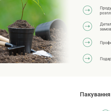
Проду
розпл
Детал
замов
Профе
Подар
Пакування