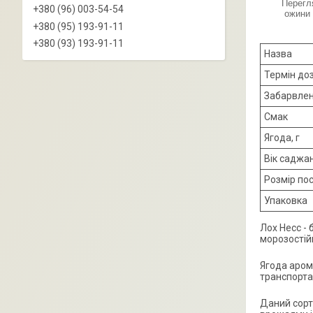
Перегл
+380 (96) 003-54-54
ожини 
+380 (95) 193-91-11
+380 (93) 193-91-11
Назва
Термін до
Забарвле
Смак
Ягода, г
Вік саджа
Розмір по
Упаковка
Лох Несс - 
морозостійк
Ягода арома
транспорта
Даний сорт