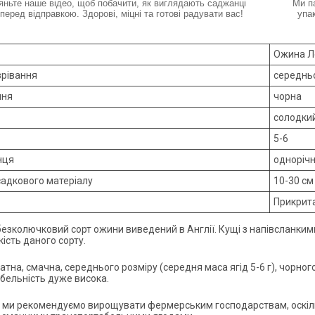
яньте наше відео, щоб побачити, як виглядають саджанці
Ми п
перед відправкою. Здорові, міцні та готові радувати вас!
упа
Ожина Л
зрівання
середнь
ння
чорна
солодки
5-6
нця
одноріч
садкового матеріалу
10-30 см
Прикрита
безколючковий сорт ожини виведений в Англії. Кущі з напівсланким
ість даного сорту.
тна, смачна, середнього розміру (середня маса ягід 5-6 г), чорног
бельність дуже висока.
 ми рекомендуємо вирощувати фермерським господарствам, оскіль