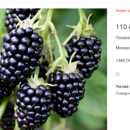
Немає в
110 
Показат
Мініма
+380 (9
поверн