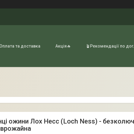
 Оплата та доставка
Акція🔥
🪴Рекомендації по до
ці ожини Лох Несс (Loch Ness) - безколюч
оврожайна