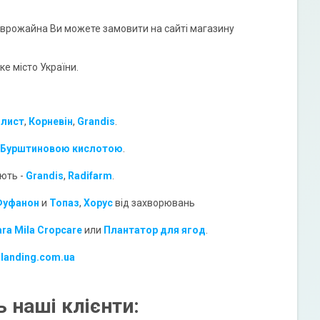
оврожайна Ви можете замовити на сайті магазину
е місто України.
 лист
,
Корневін
,
Grandis
.
Бурштиновою кислотою
.
ують -
Grandis
,
Radifarm
.
Фуфанон
и
Топаз
,
Хорус
від захворювань
ara Mila Cropcare
или
Плантатор для ягод
.
-landing.com.ua
 наші клієнти: