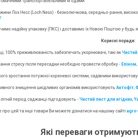
 смачними транспортабельними ягодами.
жини Лох Несс (Loch Ness) - безколючкова, середньо-рання, висок
г.
чимо надійну упаковку (ПКС) і доставимо їх Новою Поштою у будь як
Корисні поради:
дці, 100% приживлюваність забезпечать укорінювачі, такі як
Чистий
лання стресу після пересадки необхідно провести обробку -
Епіном
,
кого зростання потужної кореневої системи, садівники використов
тивного знищення шкідливих організмів використовують
Акто
фіт
,
-літній період саджанці підгодовують -
Чистий лист для ягідних
,
Y
 про цей та інші товари Ви можете дізнатися на нашому сайті
agro
Які переваги отримують