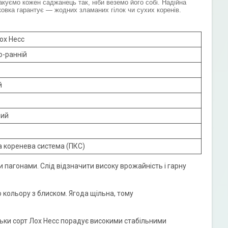
акуємо кожен саджанець так, ніби веземо його собі. Надійна
ковка гарантує — жодних зламаних гілок чи сухих коренів.
ох Несс
о-ранній
й
ний
 коренева система (ПКС)
и пагонами. Слід відзначити високу врожайність і гарну
о кольору з блиском. Ягода щільна, тому
ки сорт Лох Несс порадує високими стабільними