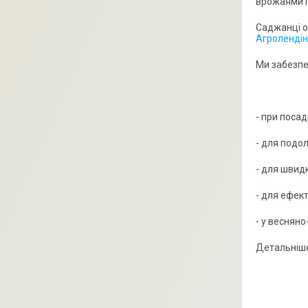
врожаями і
Саджанці о
Агролендін
Ми забезпе
- при поса
- для подо
- для швид
- для ефек
- у весняно
Детальніше