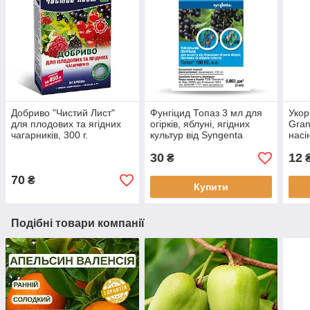
Добриво "Чистий Лист"
Фунгіцид Топаз 3 мл для
Укор
для плодових та ягідних
огірків, яблуні, ягідних
Gran
чагарників, 300 г.
культур від Syngenta
насі
(оригінал)
30
12
₴
70
₴
Купити
Подібні товари компанії