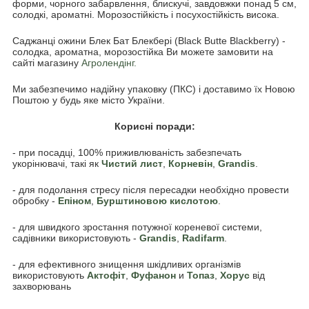
форми, чорного забарвлення, блискучі, завдовжки понад 5 см,
солодкі, ароматні. Морозостійкість і посухостійкість висока.
Саджанці ожини Блек Бат Блекбері (Black Butte Blackberry) -
солодка, ароматна, морозостійка Ви можете замовити на
сайті магазину
Агролендінг.
Ми забезпечимо надійну упаковку (ПКС) і доставимо їх Новою
Поштою у будь яке місто України.
Корисні поради:
- при посадці, 100% приживлюваність забезпечать
укорінювачі, такі як
Чистий лист
,
Корневін
,
Grandis
.
- для подолання стресу після пересадки необхідно провести
обробку -
Епіном
,
Бурштиновою кислотою
.
- для швидкого зростання потужної кореневої системи,
садівники використовують -
Grandis
,
Radifarm
.
- для ефективного знищення шкідливих організмів
використовують
Акто
фіт
,
Фуфанон
и
Топаз
,
Хорус
від
захворювань