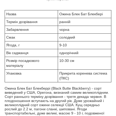
Назва
Ожина Блек Бат Блекбері
Термін дозрівання
ранній
Забарвлення
чорна
Смак
солодкий
Ягода, г
9-10
Вік саджанця
однорічний
Розмір посадкового
10-30 см
матеріалу
Упаковка
Прикрита коренева система
(ПКС)
Ожина Блек Бат Блекберрі (Black Butte Blackberry) - сорт
виведений у США, Орегона, визнаний самим великоплідним.
Сорт раннього терміну дозрівання - третя декада червня. В
плодоношення вступають на другий рік. Дуже урожайний і
великоплідний сорт ожини селекції США. Кущ середньо
рослий до 2.2 м, пагони сланкі, шиповані. Ягоди
транспортабельні, дуже великі, масою 9 - 10 г, подовженої