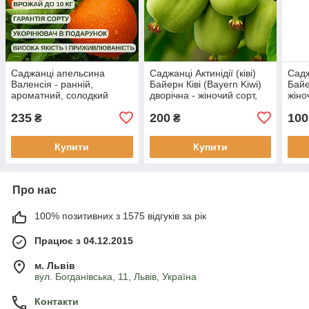
Саджанці апельсина
Саджанці Актинідії (ківі)
Садж
Валенсія - ранній,
Байерн Ківі (Bayern Kiwi)
Байе
ароматний, солодкий
дворічна - жіночий сорт,
жіно
крупноплідна, солодка
круп
235
200
100
С1.5
₴
₴
Купити
Купити
Про нас
100% позитивних з 1575 відгуків за рік
Працює з 04.12.2015
м. Львів
вул. Богданівська, 11, Львів, Україна
Контакти