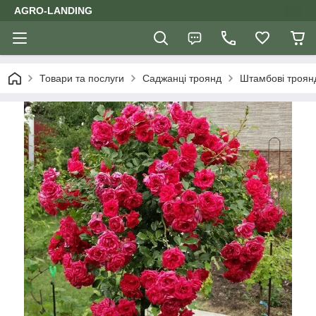
AGRO-LANDING
Товари та послуги
Саджанці троянд
Штамбові троян