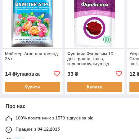
Майстер-Агро для троянд
Фунгіцид Фундазим 10 г
Укор
25 г
для троянд, квітів,
Gran
зернових культур від
насі
Ukravit (оригінал)
14
33
12
₴/упаковка
₴
Купити
Купити
Про нас
100% позитивних з 1579 відгуків за рік
Працює з 04.12.2015