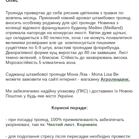
Опис
Троянда привертає до себе рясним цвітінням з травня по
жовтень місяць. Приємний ніжний аромат штамбових троянд
вносить особливу родзинку для цієї троянди. Новинка з
колекції відомого французького будинку Мейян (Meilland)
отримала нагороди на конкурсах якості. Квітки дуже щільні,
що складаються з 80 пелюсток, хоча і не можуть похвалитися
великими розмірами але це компенсується пишними
суцвіттями по 5-9 штук, властиві трояндам флорибунда.
Декоративної форми кущ виростає до 80 см заввишки. Лист
темно-зелений, з блиском. Стійкість до захворювань висока.
Морозостійкість 5 кліматична зона.
Саджанці штамбової троянди Мона Ліза - Mona Lisa Ви
можете замовити на сайті інтернет - магазину
Агролендинг
.
Ми забезпечимо надійну упаковку (ПКС) і доставимо їх Новою
Поштою у будь яке місто України.
Корисні поради:
- при посадці троянд, 100% приживлюваність забезпечать
укорінювачі, такі як:
Чистий лист
,
Корневін
.
- для подолання стресу після пересадки необхідно провести: