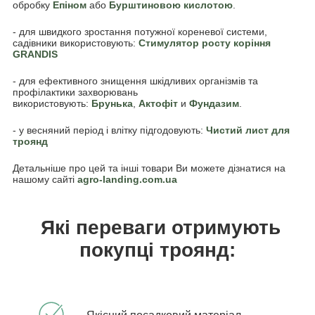
обробку
Епіном
або
Бурштиновою кислотою
.
- для швидкого зростання потужної кореневої системи,
садівники використовують:
Стимулятор росту коріння
GRANDIS
- для ефективного знищення шкідливих організмів та
профілактики захворювань
використовують:
Брунька
,
Акто
фіт
и
Фундазим
.
- у весняний період і влітку підгодовують:
Чистий лист для
троянд
Детальніше про цей та інші товари Ви можете дізнатися на
нашому сайті
agro-landing.com.ua
Які переваги отримують
покупці троянд: