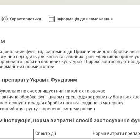
Характеристики
Інформація для замовлення
им
ціональний фунгіцид системної дії. Призначений для обробки веге
ідмінно підходить для квітів та газонних трав. Ефективно пригніч
рошнистої роси на овочевих культурах. Широко застосовуються для з
ізноманітних плямистостей.
 препарату Укравіт Фундазим
буквально на очах знищує гнилі на квітах та овочах
лактична обробка фунгіцидом перешкоджає розвитку багатьох хв
застосовуватися для обробки насіння і садівного матеріалу
сичний для грунту і кореневої системи рослин
 інструкція, норма витрати і спосіб застосування фун
Спектр дії
Норма витрати препар