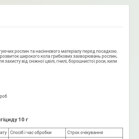
туючих рослин та насіннєвого матеріалу перед посадкою.
ує розвиток широкого кола грибкових захворювань рослин,
ахисту від сніжної цвілі, гнилі, борошнистої роси, кили
ороб
гіциду 10 г
ату
Спосіб і час обробки
Строк очікування