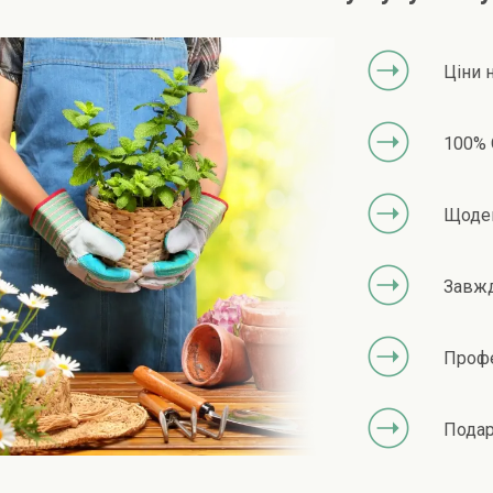
Ціни 
100% 
Щоден
Завжд
Профе
Подар