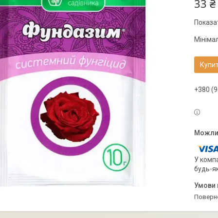
33 ₴
Показат
Мініма
Купи
+380 (9
У компа
будь-я
поверн