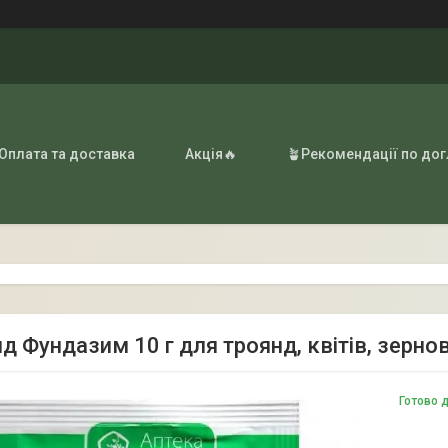
 Оплата та доставка
Акція🔥
🪴Рекомендації по до
д Фундазим 10 г для троянд, квітів, зернови
Готово 