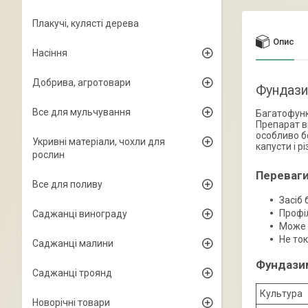
Плакучі, кулясті дерева
Опис
Насіння
Добрива, агротовари
Фундаз
Все для мульчування
Багатофунк
Препарат в
особливо бо
Укривні матеріали, чохли для
капусти і р
рослин
Переваги
Все для поливу
Засіб 
Профі
Саджанці винограду
Може 
Не ток
Саджанці малини
Фундазим
Саджанці троянд
Культура
Новорічні товари