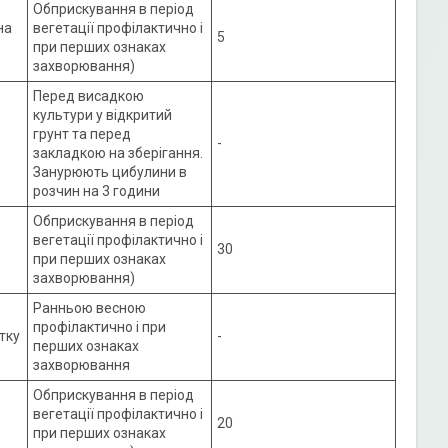
Обприскування в період
на
вегетації профілактично і
5
при перших ознаках
захворювання)
Перед висадкою
культури у відкритий
грунт та перед
-
закладкою на зберігання.
Занурюють цибулини в
розчин на 3 години
Обприскування в період
вегетації профілактично і
30
при перших ознаках
захворювання)
Ранньою весною
профілактично і при
отку
-
перших ознаках
захворювання
Обприскування в період
1
вегетації профілактично і
20
при перших ознаках