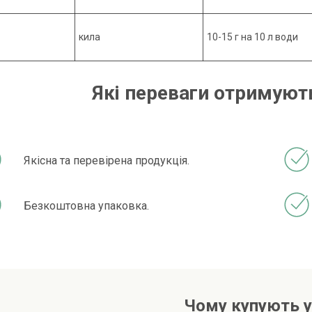
кила
10-15 г на 10 л води
Які переваги отримують
Якісна та перевірена продукція.
Безкоштовна упаковка.
Чому купують у