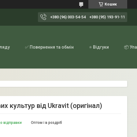
Кошик
+380 (96) 003-54-54
+380 (95) 193-91-11
гляду
✅ Повернення та обмін
⭐ Відгуки
📦 Уп
х культур від Ukravit (оригінал)
до відправки
Оптом і в роздріб