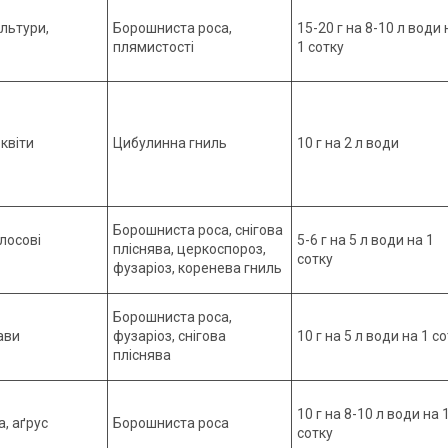
ультури,
Борошниста роса,
15-20 г на 8-10 л води 
плямистості
1 сотку
квіти
Цибулинна гниль
10 г на 2 л води
Борошниста роса, снігова
лосові
5-6 г на 5 л води на 1
пліснява, церкоспороз,
сотку
фузаріоз, коренева гниль
Борошниста роса,
ави
фузаріоз, снігова
10 г на 5 л води на 1 с
пліснява
10 г на 8-10 л води на 
, аґрус
Борошниста роса
сотку