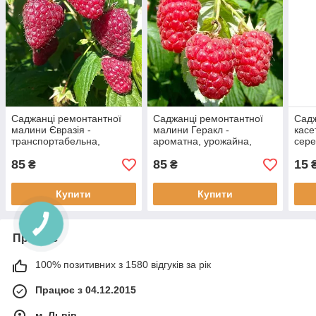
Саджанці ремонтантної
Саджанці ремонтантної
Садж
малини Євразія -
малини Геракл -
касе
транспортабельна,
ароматна, урожайна,
сере
невибаглива
невибаглива
тран
85
85
15
касе
₴
₴
Купити
Купити
Про нас
100% позитивних з 1580 відгуків за рік
Працює з 04.12.2015
м. Львів