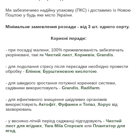
Ми забезпечимо надійну упаковку (ПКС) і доставимо їх Новою
Поштою у будь яке місто України.
Мінімальне замовлення розсади - від 3 шт. одного сорту.
Корисні поради:
- при посадці малини, 100% приживлюваність забезпечать
укорінювачі, такі як
Чистий лист
,
Корневін
,
Grandis
.
- для подолання стресу після пересадки необхідно провести
обробку -
Епіном
,
Бурштиновою кислотою
.
- для швидкого зростання потужної кореневої системи,
садівники використовують -
Grandis
,
Radifarm
.
- для ефективного знищення шкідливих організмів
використовують
Акто
фіт
,
Фуфанон
и
Топаз
,
Хорус
від
захворювань
- у весняно-літній період саджанці підгодовують -
Чистий
лист для ягідних
,
Yara Mila Cropcare
или
Плантатор для
ягод
.