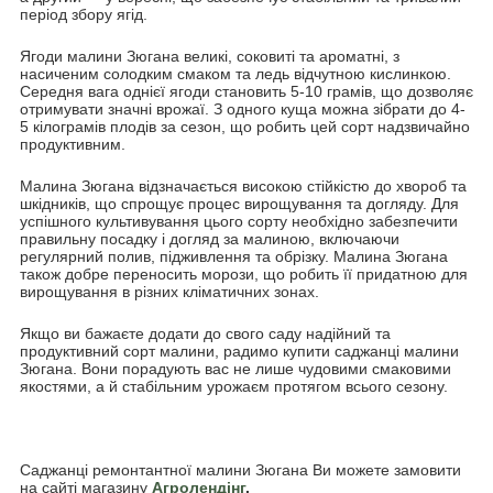
період збору ягід.
Ягоди малини Зюгана великі, соковиті та ароматні, з
насиченим солодким смаком та ледь відчутною кислинкою.
Середня вага однієї ягоди становить 5-10 грамів, що дозволяє
отримувати значні врожаї. З одного куща можна зібрати до 4-
5 кілограмів плодів за сезон, що робить цей сорт надзвичайно
продуктивним.
Малина Зюгана відзначається високою стійкістю до хвороб та
шкідників, що спрощує процес вирощування та догляду. Для
успішного культивування цього сорту необхідно забезпечити
правильну посадку і догляд за малиною, включаючи
регулярний полив, підживлення та обрізку. Малина Зюгана
також добре переносить морози, що робить її придатною для
вирощування в різних кліматичних зонах.
Якщо ви бажаєте додати до свого саду надійний та
продуктивний сорт малини, радимо купити саджанці малини
Зюгана. Вони порадують вас не лише чудовими смаковими
якостями, а й стабільним урожаєм протягом всього сезону.
Саджанці ремонтантної малини Зюгана Ви можете замовити
на сайті магазину
Агролендінг
.