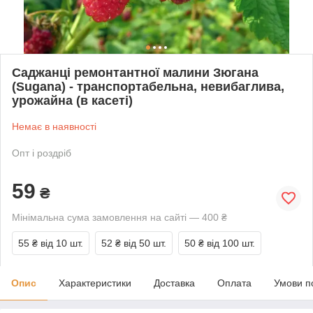
Саджанці ремонтантної малини Зюгана
(Sugana) - транспортабельна, невибаглива,
урожайна (в касеті)
Немає в наявності
Опт і роздріб
59
₴
Мінімальна сума замовлення на сайті — 400 ₴
55 ₴
від 10 шт.
52 ₴
від 50 шт.
50 ₴
від 100 шт.
Опис
Характеристики
Доставка
Оплата
Умови п