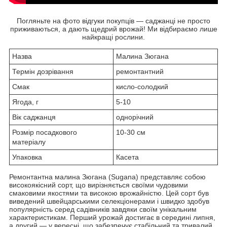
Погляньте на фото відгуки покупців — саджанці не просто
приживаються, а дають щедрий врожай! Ми відбираємо лише
найкращі рослини.
Назва
Малина Зюгана
Термін дозрівання
ремонтантний
Смак
кисло-солодкий
Ягода, г
5-10
Вік саджанця
однорічний
Розмір посадкового
10-30 см
матеріалу
Упаковка
Касета
Ремонтантна малина Зюгана (Sugana) представляє собою
високоякісний сорт, що вирізняється своїми чудовими
смаковими якостями та високою врожайністю. Цей сорт був
виведений швейцарськими селекціонерами і швидко здобув
популярність серед садівників завдяки своїм унікальним
характеристикам. Перший урожай достигає в середині липня,
а другий — у вересні, що забезпечує стабільний та тривалий