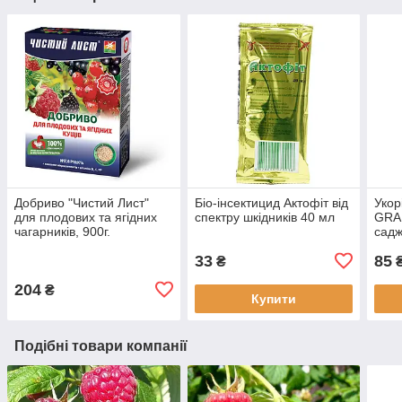
Добриво "Чистий Лист"
Біо-інсектицид Актофіт від
Укор
для плодових та ягідних
спектру шкідників 40 мл
GRAN
чагарників, 900г.
садж
розс
33
85
₴
204
₴
Купити
Подібні товари компанії