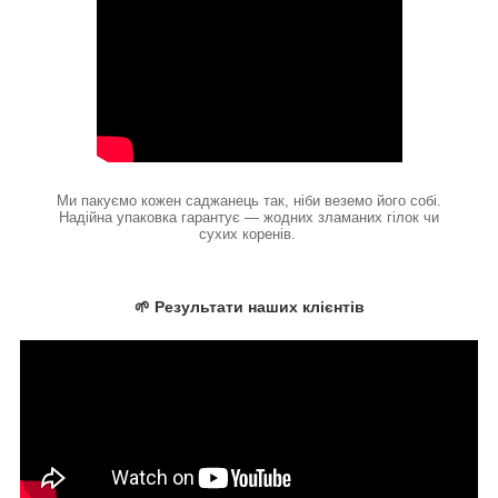
Ми пакуємо кожен саджанець так, ніби веземо його собі.
Надійна упаковка гарантує — жодних зламаних гілок чи
сухих коренів.
🌱 Результати наших клієнтів