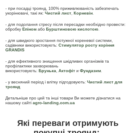
- при посадці троянд, 100% приживлюваність забезпечать
укорінювачі, такі як:
Чистий лист
,
Корневін
.
- для подолання стресу після пересадки необхідно провести:
обробку
Епіном
або
Бурштиновою кислотою
.
- для швидкого зростання потужної кореневої системи,
садівники використовують:
Стимулятор росту коріння
GRANDIS
- для ефективного знищення шкідливих організмів та
профілактики захворювань
використовують:
Брунька
,
Акто
фіт
и
Фундазим
.
- у весняний період і влітку підгодовують:
Чистий лист для
троянд
Детальніше про цей та інші товари Ви можете дізнатися на
нашому сайті
agro-landing.com.ua
Які переваги отримують
покупці троянд: