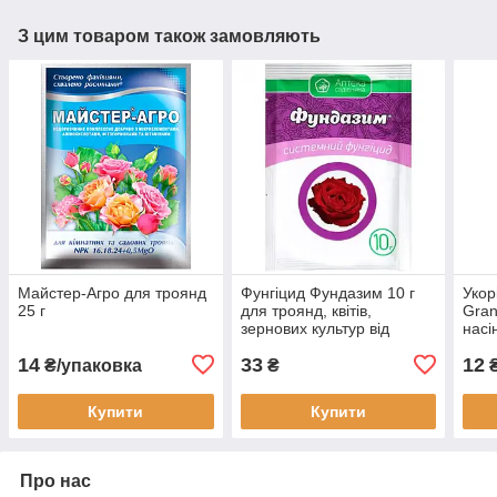
З цим товаром також замовляють
Майстер-Агро для троянд
Фунгіцид Фундазим 10 г
Укор
25 г
для троянд, квітів,
Gran
зернових культур від
насі
Ukravit (оригінал)
14
33
12
₴/упаковка
₴
Купити
Купити
Про нас