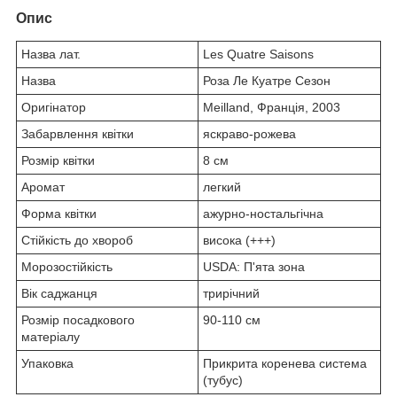
Опис
Назва лат.
Les Quatre Saisons
Назва
Роза Ле Куатре Сезон
Оригінатор
Meilland, Франція, 2003
Забарвлення квітки
яскраво-рожева
Розмір квітки
8 см
Аромат
легкий
Форма квітки
ажурно-ностальгічна
Стійкість до хвороб
висока (+++)
Морозостійкість
USDA: П'ята зона
Вік саджанця
трирічний
Розмір посадкового
90-110 см
матеріалу
Упаковка
Прикрита коренева система
(тубус)