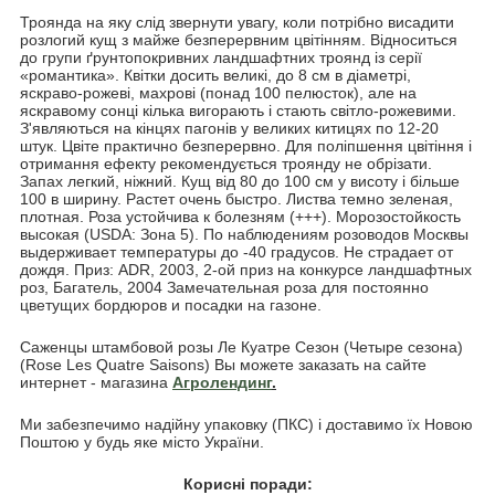
Троянда на яку слід звернути увагу, коли потрібно висадити
розлогий кущ з майже безперервним цвітінням. Відноситься
до групи ґрунтопокривних ландшафтних троянд із серії
«романтика». Квітки досить великі, до 8 см в діаметрі,
яскраво-рожеві, махрові (понад 100 пелюсток), але на
яскравому сонці кілька вигорають і стають світло-рожевими.
З'являються на кінцях пагонів у великих китицях по 12-20
штук. Цвіте практично безперервно. Для поліпшення цвітіння і
отримання ефекту рекомендується троянду не обрізати.
Запах легкий, ніжний. Кущ від 80 до 100 см у висоту і більше
100 в ширину. Растет очень быстро. Листва темно зеленая,
плотная. Роза устойчива к болезням (+++). Морозостойкость
высокая (USDA: Зона 5). По наблюдениям розоводов Москвы
выдерживает температуры до -40 градусов. Не страдает от
дождя. Приз: ADR, 2003, 2-ой приз на конкурсе ландшафтных
роз, Багатель, 2004 Замечательная роза для постоянно
цветущих бордюров и посадки на газоне.
Саженцы штамбовой розы Ле Куатре Сезон (Четыре сезона)
(Rose Les Quatre Saisons) Вы можете заказать на сайте
интернет - магазина
Агролендинг
.
Ми забезпечимо надійну упаковку (ПКС) і доставимо їх Новою
Поштою у будь яке місто України.
Корисні поради: