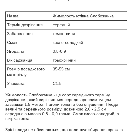
Назва
Жимолость їстівна Слобожанка
Термін дозрівання
середній
Забарвлення
темно-синя
Смак
кисло-солодкий
Ягода, м
0,8-0,9
Вік саджанця
трьохрічний
Розмір посадкового
35-55 см
матеріалу
Упаковка
С1.5
Жимолость Слобожанка - це сорт середнього терміну
дозрівання, який вирізняється середньорослим кущем
заввишки 1,5 метра. Пагони тонкі та без опушення. Плоди
великі та середнього розміру, довжиною 2,0 - 2,5 см,
середньою масою 0,8 - 0,9 грама. Смак кисло-солодкий, а
шкірка тонка.
Зрілі плоди не обсипаються, що полегшує збирання врожаю.