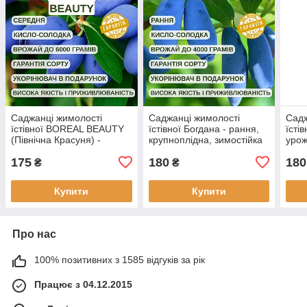
Саджанці жимолості
Саджанці жимолості
Садж
їстівної BOREAL BEAUTY
їстівної Богдана - рання,
їсті
(Північна Красуня) -
крупноплідна, зимостійка
урож
середня, великоплідна (3-
(3-х річка) С1.5
річк
175
180
180
х річка) С1.5
₴
₴
Купити
Купити
Про нас
100% позитивних з 1585 відгуків за рік
Працює з 04.12.2015