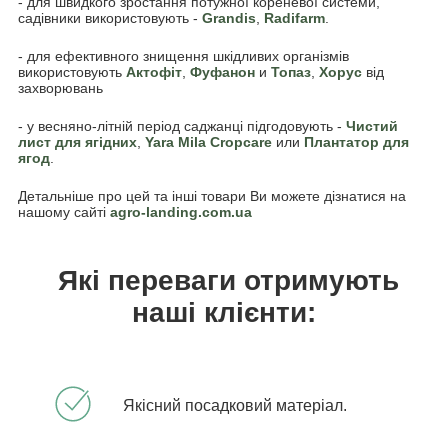
- для швидкого зростання потужної кореневої системи,
садівники використовують -
Grandis
,
Radifarm
.
- для ефективного знищення шкідливих організмів
використовують
Акто
фіт
,
Фуфанон
и
Топаз
,
Хорус
від
захворювань
- у весняно-літній період саджанці підгодовують -
Чистий
лист для ягідних
,
Yara Mila Cropcare
или
Плантатор для
ягод
.
Детальніше про цей та інші товари Ви можете дізнатися на
нашому сайті
agro-landing.com.ua
Які переваги отримують
наші клієнти:
Якісний посадковий матеріал.