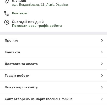
м. Львів
вул. Богданівська, 11, Львів, Україна
Контакти
Сьогодні вихідний
Показати весь графік роботи
Про нас
Контакти
Доставка та оплата
Графік роботи
×
Разрешите сайту agro-landing.com.ua
Повна версія сайту
отправлять вам уведомления на рабочий
стол
Сайт створено на маркетплейсі
Prom.ua
Powered by SendPulse