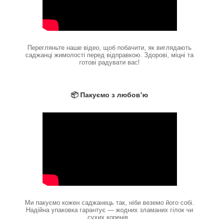
Перегляньте наше відео, щоб побачити, як виглядають
саджанці жимолості перед відправкою. Здорові, міцні та
готові радувати вас!
📦 Пакуємо з любов’ю
Ми пакуємо кожен саджанець так, ніби веземо його собі.
Надійна упаковка гарантує — жодних зламаних гілок чи
сухих коренів.