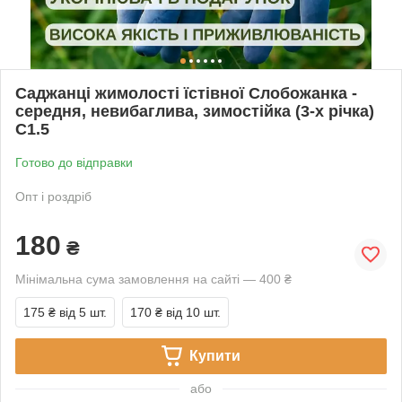
Саджанці жимолості їстівної Слобожанка -
середня, невибаглива, зимостійка (3-х річка)
С1.5
Готово до відправки
Опт і роздріб
180
₴
Мінімальна сума замовлення на сайті — 400 ₴
175 ₴
від 5 шт.
170 ₴
від 10 шт.
Купити
або