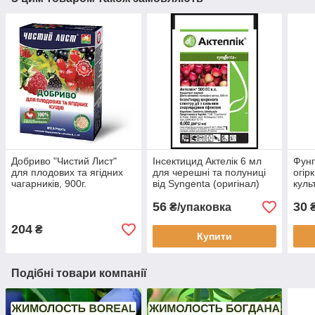
Добриво "Чистий Лист"
Інсектицид Актелік 6 мл
Фунг
для плодових та ягідних
для черешні та полуниці
огірк
чагарників, 900г.
від Syngenta (оригінал)
куль
(ори
56
30
₴/упаковка
204
₴
Купити
Подібні товари компанії