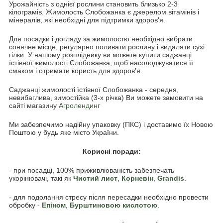
Урожайність з однієї рослини становить близько 2-3
кілограмів. Жимолость Слобожанка є джерелом вітамінів і
мінералів, які необхідні для підтримки здоров'я.
Для посадки і догляду за жимолостю необхідно вибрати
сонячне місце, регулярно поливати рослину і видаляти сухі
гілки. У нашому розпліднику ви можете купити саджанці
їстівної жимолості Слобожанка, щоб насолоджуватися її
смаком і отримати користь для здоров'я.
Саджанці жимолості їстівної Слобожанка - середня,
невибаглива, зимостійка (3-х річка) Ви можете замовити на
сайті магазину
Агролендинг
Ми забезпечимо надійну упаковку (ПКС) і доставимо їх Новою
Поштою у будь яке місто України.
Корисні поради:
- при посадці, 100% приживлюваність забезпечать
укорінювачі, такі як
Чистий лист
,
Корневін
,
Grandis
.
- для подолання стресу після пересадки необхідно провести
обробку -
Епіном
,
Бурштиновою кислотою
.