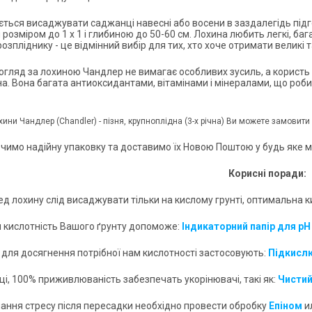
ться висаджувати саджанці навесні або восени в заздалегідь підго
розміром до 1 х 1 і глибиною до 50-60 см. Лохина любить легкі, бага
озпліднику - це відмінний вибір для тих, хто хоче отримати великі
догляд за лохиною Чандлер не вимагає особливих зусиль, а користь
. Вона багата антиоксидантами, вітамінами і мінералами, що робить
ини Чандлер (Chandler) - пізня, крупноплідна (3-х річна)
Ви можете замовити 
чимо надійну упаковку та доставимо їх Новою Поштою у будь яке мі
Корисні поради:
д лохину слід висаджувати тільки на кислому грунті, оптимальна ки
и кислотність Вашого ґрунту допоможе:
Індикаторний папір для pH
о для досягнення потрібної нам кислотності застосовують:
Підкислю
ці, 100% приживлюваність забезпечать укорінювачі, такі як:
Чистий
лання стресу після пересадки необхідно провести обробку
Епіном
и