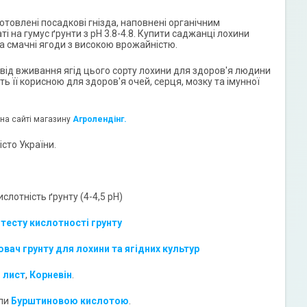
товлені посадкові гнізда, наповнені органічним
ті на гумус ґрунти з pH 3.8-4.8. Купити саджанці лохини
 та смачні ягоди з високою врожайністю.
 від вживання ягід цього сорту лохини для здоров'я людини
 її корисною для здоров'я очей, серця, мозку та імунної
на сайті магазину
Агролендінг.
сто України.
слотність ґрунту (4-4,5 pH)
 тесту кислотності грунту
вач грунту для лохини та ягідних культур
 лист
,
Корневін
.
ли
Бурштиновою кислотою
.