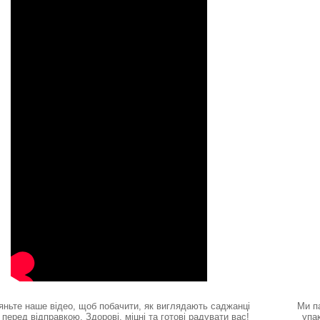
яньте наше відео, щоб побачити, як виглядають саджанці
Ми п
перед відправкою. Здорові, міцні та готові радувати вас!
упа