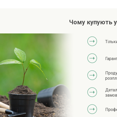
Чому купують у
Тільк
Гаран
Проду
розпл
Детал
замов
Профе