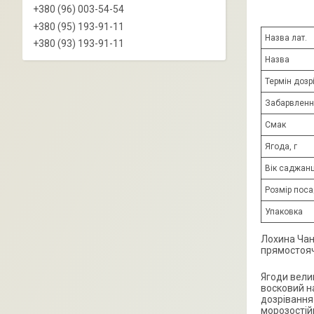
+380 (96) 003-54-54
+380 (95) 193-91-11
Назва лат.
+380 (93) 193-91-11
Назва
Термін дозр
Забарвленн
Смак
Ягода, г
Вік саджан
Розмір поса
Упаковка
Лохина Чан
прямостояч
Ягоди велик
восковий н
дозрівання 
морозостійк