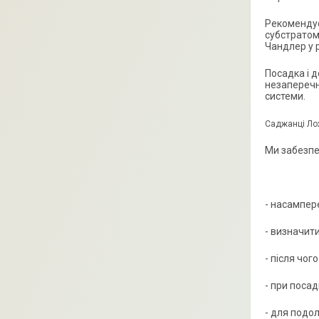
Рекомендує
субстратом 
Чандлер у р
Посадка і 
незаперечна
системи.
Саджанці Лох
Ми забезпе
- насампере
- визначит
- після чог
- при посад
- для подо