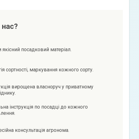
 нас?
и якісний посадковий матеріал.
тія сортності, маркування кожного сорту.
кція вирощена власноруч у приватному
іднику.
ьна інструкція по посадці до кожного
лення.
сійна консультація агронома.