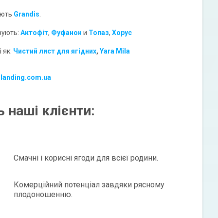
ують
Grandis
.
вують:
Акто
фіт
,
Фуфанон
и
Топаз
,
Хорус
 як:
Чистий лист для ягідних
,
Yara Mila
-landing.com.ua
 наші клієнти:
Смачні і корисні ягоди для всієї родини.
Комерційний потенціал завдяки рясному
плодоношенню.