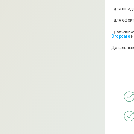
- для швид
- для ефек
- у веснян
Cropcare
и
Детальніше