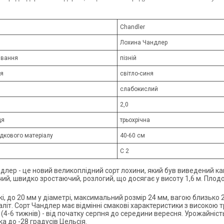
Chandler
Лохина Чандлер
івання
пізній
я
світло-синя
слабокислий
2,0
ця
трьохрічна
дкового матеріалу
40-60 см
С 2
длер - це новий великоплідний сорт лохини, який був виведений 
ий, швидко зростаючий, розлогий, що досягає у висоту 1,6 м. Плод
і, до 20 мм у діаметрі, максимальний розмір 24 мм, вагою близько 
аліт. Сорт Чандлер має відмінні смакові характеристики з високою 
(4-6 тижнів) - від початку серпня до середини вересня. Урожайніст
а до -28 градусів Цельсія.