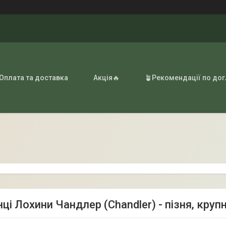
 Оплата та доставка
Акція🔥
🪴Рекомендації по до
і Лохини Чандлер (Chandler) - пізня, крупн