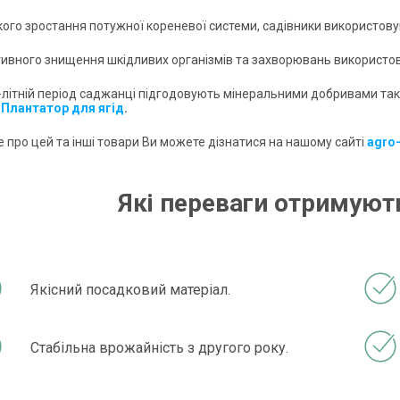
кого зростання потужної кореневої системи, садівники використов
тивного знищення шкідливих організмів та захворювань використо
о-літній період саджанці підгодовують мінеральними добривами такі
Плантатор для ягід
.
 про цей та інші товари Ви можете дізнатися на нашому сайті
agro
Які переваги отримують
Якісний посадковий матеріал.
Стабільна врожайність з другого року.