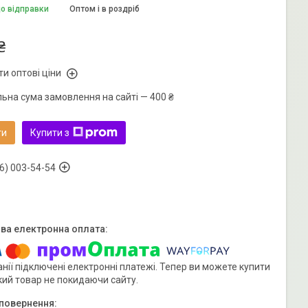
до відправки
Оптом і в роздріб
₴
и оптові ціни
льна сума замовлення на сайті — 400 ₴
ти
Купити з
6) 003-54-54
нії підключені електронні платежі. Тепер ви можете купити
кий товар не покидаючи сайту.