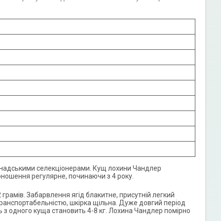
канадськими селекціонерами. Кущ лохини Чандлер
оношення регулярне, починаючи з 4 року.
2 грамів. Забарвлення ягід блакитне, присутній легкий
транспортабельністю, шкірка щільна. Дуже довгий період
ь з одного куща становить 4-8 кг. Лохина Чандлер помірно