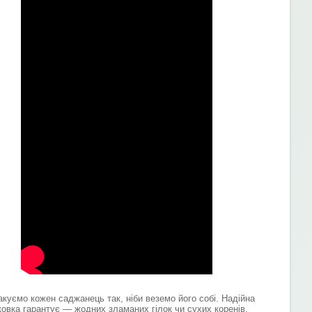
акуємо кожен саджанець так, ніби веземо його собі. Надійна
ковка гарантує — жодних зламаних гілок чи сухих коренів.