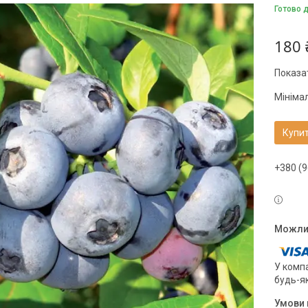
Готово 
180 
Показат
Мініма
Купи
+380 (9
У компа
будь-я