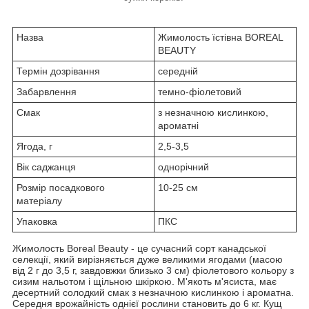
Назва
Жимолость їстівна BOREAL
BEAUTY
Термін дозрівання
середній
Забарвлення
темно-фіолетовий
Смак
з незначною кислинкою,
ароматні
Ягода, г
2,5-3,5
Вік саджанця
однорічний
Розмір посадкового
10-25 см
матеріалу
Упаковка
ПКС
Жимолость Boreal Beauty - це сучасний сорт канадської
селекції, який вирізняється дуже великими ягодами (масою
від 2 г до 3,5 г, завдовжки близько 3 см) фіолетового кольору з
сизим нальотом і щільною шкіркою. М'якоть м'ясиста, має
десертний солодкий смак з незначною кислинкою і ароматна.
Середня врожайність однієї рослини становить до 6 кг. Кущ