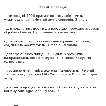
Корисні поради:
- при посадці, 100% приживлюваність забезпечать
укорінювачі, такі як
Чистий лист
,
Корневін
,
Grandis
.
- для подолання стресу після пересадки необхідно провести
обробку -
Епіном
,
Бурштиновою кислотою
.
- для швидкого зростання потужної кореневої системи,
садівники використовують -
Grandis
,
Radifarm
.
- для ефективного знищення шкідливих організмів
використовують
Акто
фіт
,
Фуфанон
и
Топаз
,
Хорус
від
захворювань
- у весняно-літній період саджанці підгодовують -
Чистий
лист для ягідних
,
Yara Mila Cropcare
или
Плантатор для
ягод
.
Детальніше про цей та інші товари Ви можете дізнатися на
нашому сайті
agro-landing.com.ua