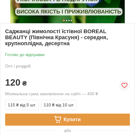
Саджанці жимолості їстівної BOREAL
BEAUTY (Північна Красуня) - середня,
крупноплідна, десертна
Готово до відправки
Опт і роздріб
120
₴
Мінімальна сума замовлення на сайті — 400 ₴
115 ₴
від 5 шт.
110 ₴
від 10 шт.
Купити
або