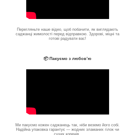
Перегляньте наше відео, щоб побачити, як виглядають
саджанці жимолості перед відправкою. Здорові, міцні та
готові радувати вас!
📦 Пакуємо з любов’ю
Ми пакуємо кожен саджанець так, ніби веземо його собі.
Надійна упаковка гарантує — жодних зламаних гілок чи
сухих коренів.