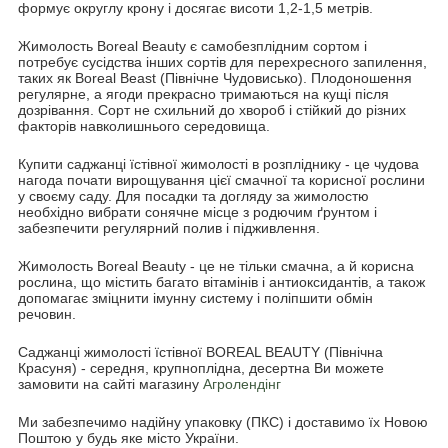
формує округлу крону і досягає висоти 1,2-1,5 метрів.
Жимолость Boreal Beauty є самобезплідним сортом і
потребує сусідства інших сортів для перехресного запилення,
таких як Boreal Beast (Північне Чудовисько). Плодоношення
регулярне, а ягоди прекрасно тримаються на кущі після
дозрівання. Сорт не схильний до хвороб і стійкий до різних
факторів навколишнього середовища.
Купити саджанці їстівної жимолості в розпліднику - це чудова
нагода почати вирощування цієї смачної та корисної рослини
у своєму саду. Для посадки та догляду за жимолостю
необхідно вибрати сонячне місце з родючим ґрунтом і
забезпечити регулярний полив і підживлення.
Жимолость Boreal Beauty - це не тільки смачна, а й корисна
рослина, що містить багато вітамінів і антиоксидантів, а також
допомагає зміцнити імунну систему і поліпшити обмін
речовин.
Саджанці жимолості їстівної BOREAL BEAUTY (Північна
Красуня) - середня, крупноплідна, десертна Ви можете
замовити на сайті магазину
Агролендінг
Ми забезпечимо надійну упаковку (ПКС) і доставимо їх Новою
Поштою у будь яке місто України.