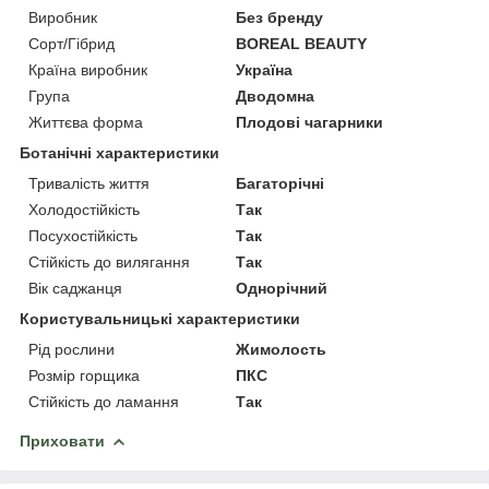
Виробник
Без бренду
Сорт/Гібрид
BOREAL BEAUTY
Країна виробник
Україна
Група
Дводомна
Життєва форма
Плодові чагарники
Ботанічні характеристики
Тривалість життя
Багаторічні
Холодостійкість
Так
Посухостійкість
Так
Стійкість до вилягання
Так
Вік саджанця
Однорічний
Користувальницькі характеристики
Рід рослини
Жимолость
Розмір горщика
ПКС
Стійкість до ламання
Так
Приховати