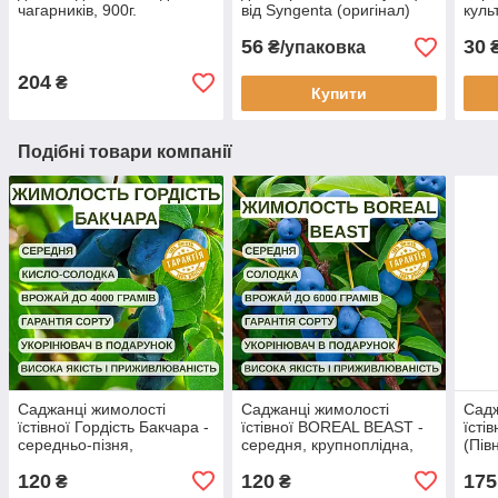
чагарників, 900г.
від Syngenta (оригінал)
куль
(ори
56
30
₴/упаковка
204
₴
Купити
Подібні товари компанії
Саджанці жимолості
Саджанці жимолості
Садж
їстівної Гордість Бакчара -
їстівної BOREAL BEAST -
їсті
середньо-пізня,
середня, крупноплідна,
(Пів
крупноплідна, врожайна
десертна
сере
120
120
175
х рі
₴
₴