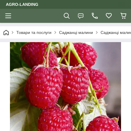
AGRO-LANDING
Товари та послуги
Саджанці малини
Саджанці мали