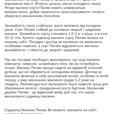
втрачаючи якості. М'якоть щільна, кисло-солодкого смаку.
Ягоди малини сорту Пінгвін мають універсальне
використання, добре переносять транспортування і можуть
збиратися механічним способом.
Урожайність сорту стабільна, мало залежить від погодних
умов. Сорт Пінгвін стійкий до основних хвороб і шкідників
малини. Урожайність сорту становить 1,5-2 кг з куща, а в полі
10-11 т/га. Купити саджанці малини сорту Пінгвін можна на
нашому сайті. Посадка і догляд за малиною не вимагають
особливих навичок, а сорт Пінгвін відрізняється високою
врожайністю і стійкістю до хвороб і шкідників.
Під час посадки необхідно враховувати, що кущі малини
компактні, невисокі, штамбового типу, які не потребують
опори. Малину Пінгвін краще садити на відкритій сонячній
ділянці, що не обдувається холодними вітрами. Догляд за
малиною включає в себе регулярний полив, особливо в літній
період, у міру висихання земляної грудки 1-2 рази на
тиждень. Рекомендується мульчувати ґрунт навколо куща для
збереження вологи і придушення росту бур'янів. Малинове
дерево Пінгвін - це відмінний вибір для тих, хто шукає
високоякісні саджанці малини.
Саджанці Малини Пінгвін Ви можете замовити на сайті
магазину
Агролендінг
.