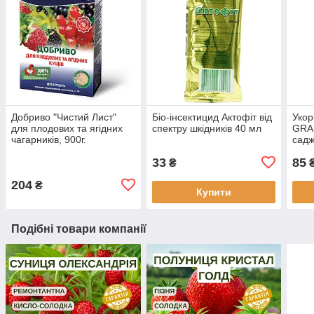
Добриво "Чистий Лист"
Біо-інсектицид Актофіт від
Укор
для плодових та ягідних
спектру шкідників 40 мл
GRAN
чагарників, 900г.
садж
розс
33
85
₴
204
₴
Купити
Подібні товари компанії