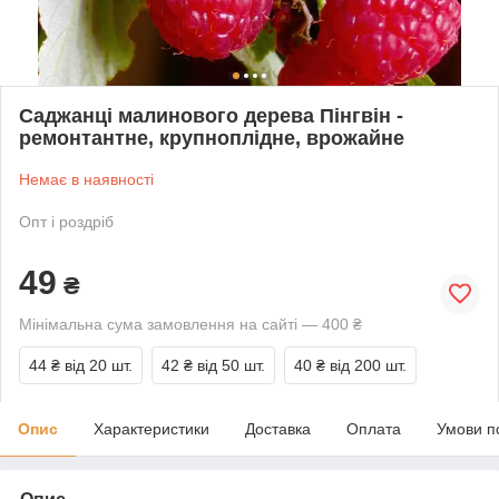
Саджанці малинового дерева Пінгвін -
ремонтантне, крупноплідне, врожайне
Немає в наявності
Опт і роздріб
49
₴
Мінімальна сума замовлення на сайті — 400 ₴
44 ₴
від 20 шт.
42 ₴
від 50 шт.
40 ₴
від 200 шт.
Опис
Характеристики
Доставка
Оплата
Умови п