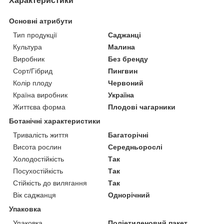
Характеристики
Основні атрибути
Тип продукції
Саджанці
Культура
Малина
Виробник
Без бренду
Сорт/Гібрид
Пингвин
Колір плоду
Червоний
Країна виробник
Україна
Життєва форма
Плодові чагарники
Ботанічні характеристики
Тривалість життя
Багаторічні
Висота рослин
Середньорослі
Холодостійкість
Так
Посухостійкість
Так
Стійкість до вилягання
Так
Вік саджанця
Однорічний
Упаковка
Упаковка
Поліетиленовий пакет