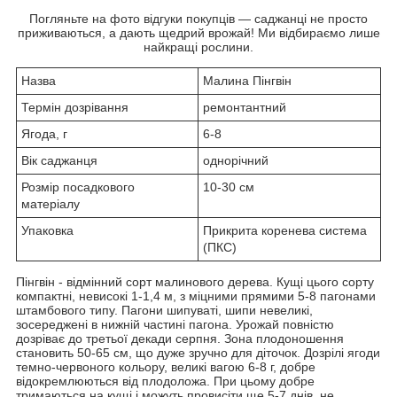
Погляньте на фото відгуки покупців — саджанці не просто
приживаються, а дають щедрий врожай! Ми відбираємо лише
найкращі рослини.
Назва
Малина Пінгвін
Термін дозрівання
ремонтантний
Ягода, г
6-8
Вік саджанця
однорічний
Розмір посадкового
10-30 см
матеріалу
Упаковка
Прикрита коренева система
(ПКС)
Пінгвін - відмінний сорт малинового дерева. Кущі цього сорту
компактні, невисокі 1-1,4 м, з міцними прямими 5-8 пагонами
штамбового типу. Пагони шипуваті, шипи невеликі,
зосереджені в нижній частині пагона. Урожай повністю
дозріває до третьої декади серпня. Зона плодоношення
становить 50-65 см, що дуже зручно для діточок. Дозрілі ягоди
темно-червоного кольору, великі вагою 6-8 г, добре
відокремлюються від плодоложа. При цьому добре
тримаються на кущі і можуть провисіти ще 5-7 днів, не