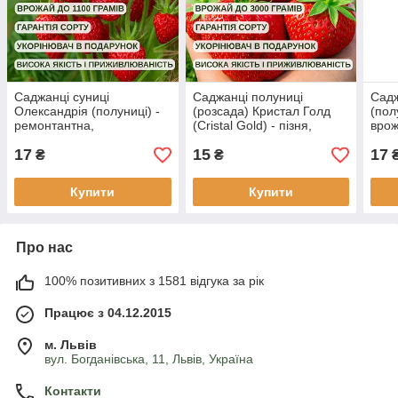
Саджанці суниці
Саджанці полуниці
Садж
Олександрія (полуниці) -
(розсада) Кристал Голд
(пол
ремонтантна,
(Cristal Gold) - пізня,
вро
крупноплідна, врожайна
крупноплідна, врожайна
17
15
17
₴
₴
Купити
Купити
Про нас
100% позитивних з 1581 відгука за рік
Працює з 04.12.2015
м. Львів
вул. Богданівська, 11, Львів, Україна
Контакти