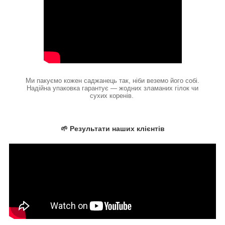
Ми пакуємо кожен саджанець так, ніби веземо його собі.
Надійна упаковка гарантує — жодних зламаних гілок чи
сухих коренів.
🌱 Результати наших клієнтів