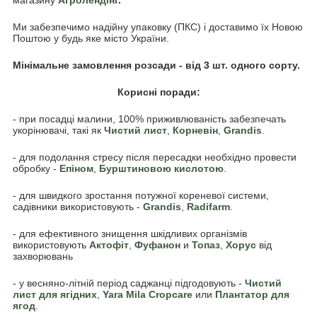
Ми забезпечимо надійну упаковку (ПКС) і доставимо їх Новою
Поштою у будь яке місто України.
Мінімальне замовлення розсади - від 3 шт. одного сорту.
Корисні поради:
- при посадці малини, 100% приживлюваність забезпечать
укорінювачі, такі як
Чистий лист
,
Корневін
,
Grandis
.
- для подолання стресу після пересадки необхідно провести
обробку -
Епіном
,
Бурштиновою кислотою
.
- для швидкого зростання потужної кореневої системи,
садівники використовують -
Grandis
,
Radifarm
.
- для ефективного знищення шкідливих організмів
використовують
Акто
фіт
,
Фуфанон
и
Топаз
,
Хорус
від
захворювань
- у весняно-літній період саджанці підгодовують -
Чистий
лист для ягідних
,
Yara Mila Cropcare
или
Плантатор для
ягод
.