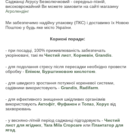
Саджанці Агрусу Безколючковий - середньо-пізній,
високоврожайний Ви можете замовити на сайті магазину
Агролендінг
Ми забезпечимо надійну упаковку (ПКС) і доставимо їх Новою
Поштою у будь яке місто України.
Корисні поради:
- при посадці, 100% приживлюваність забезпечать
укорінювачі, такі як
Чистий лист
,
Корневін
,
Grandis
.
- для подолання стресу після пересадки необхідно провести
обробку -
Епіном
,
Бурштиновою кислотою
.
- для швидкого зростання потужної кореневої системи,
садівники використовують -
Grandis
,
Radifarm
.
- для ефективного знищення шкідливих організмів
використовують
Акто
фіт
,
Фуфанон
и
Топаз
,
Хорус
від
захворювань
- у весняно-літній період саджанці підгодовують -
Чистий
лист для ягідних
,
Yara Mila Cropcare
или
Плантатор для
ягод
.