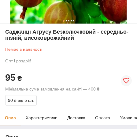
Саджанці Агрусу Безколючковий - середньо-
пізній, високоврожайний
Немає в наявності
Опт і роздріб
95
₴
Мінімальна сума замовлення на сайті — 400 ₴
90 ₴
від 5 шт.
Опис
Характеристики
Доставка
Оплата
Умови п