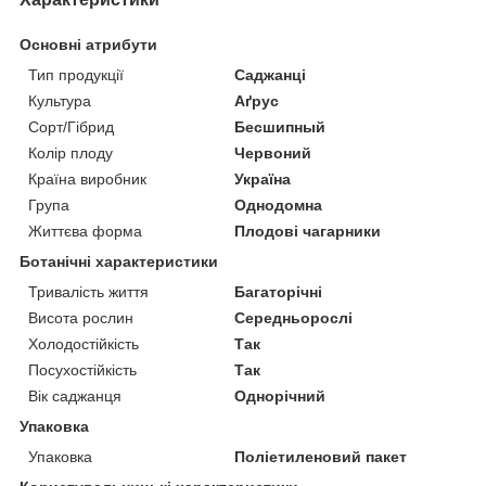
Основні атрибути
Тип продукції
Саджанці
Культура
Аґрус
Сорт/Гібрид
Бесшипный
Колір плоду
Червоний
Країна виробник
Україна
Група
Однодомна
Життєва форма
Плодові чагарники
Ботанічні характеристики
Тривалість життя
Багаторічні
Висота рослин
Середньорослі
Холодостійкість
Так
Посухостійкість
Так
Вік саджанця
Однорічний
Упаковка
Упаковка
Поліетиленовий пакет