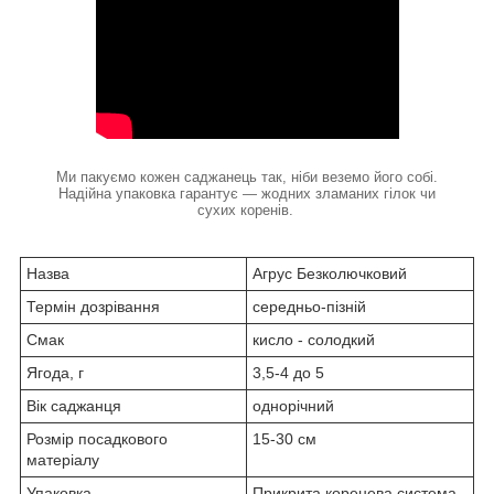
Ми пакуємо кожен саджанець так, ніби веземо його собі.
Надійна упаковка гарантує — жодних зламаних гілок чи
сухих коренів.
Назва
Агрус Безколючковий
Термін дозрівання
середньо-пізній
Смак
кисло - солодкий
Ягода, г
3,5-4 до 5
Вік саджанця
однорічний
Розмір посадкового
15-30 см
матеріалу
Упаковка
Прикрита коренева система