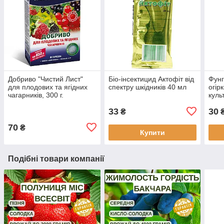
Добриво "Чистий Лист"
Біо-інсектицид Актофіт від
Фунг
для плодових та ягідних
спектру шкідників 40 мл
огірк
чагарників, 300 г.
куль
(ори
33
30
₴
70
₴
Купити
Подібні товари компанії