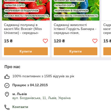
Саджанці полуниці в
Саджанці жимолості
Садж
касеті Міс Всесвіт (Miss
їстівної Гордість Бакчара -
касет
Universe) - середньо-
середньо-пізня,
сере
пізня, солодка,
крупноплідна, врожайна
круп
15
120
15
крупноплідна (в касеті) +
висо
₴
₴
Подарунок
+ По
Купити
Купити
Про нас
100% позитивних з 1585 відгуків за рік
Працює з 04.12.2015
м. Львів
вул. Богданівська, 11, Львів, Україна
Контакти