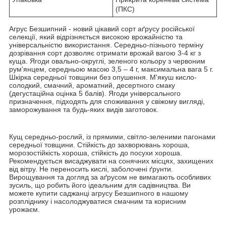
(ПКС)
Агрус Безшипний - новий цікавий сорт аґрусу російської
селекції, який відрізняється високою врожайністю та
універсальністю використання. Середньо-пізнього терміну
дозрівання сорт дозволяє отримати врожай вагою 3-4 кг з
куща. Ягоди овально-округлі, зеленого кольору з червоним
рум'янцем, середньою масою 3,5 – 4 г, максимальна вага 5 г.
Шкірка середньої товщини без опушення. М'якуш кисло-
солодкий, смачний, ароматний, десертного смаку
(дегустаційна оцінка 5 балів). Ягоди універсального
призначення, підходять для споживання у свіжому вигляді,
заморожування та будь-яких видів заготовок.
Кущ середньо-рослий, із прямими, світло-зеленими пагонами
середньої товщини. Стійкість до захворювань хороша,
морозостійкість хороша, стійкість до посухи хороша.
Рекомендується висаджувати на сонячних місцях, захищених
від вітру. Не переносить кислі, заболочені ґрунти.
Вирощування та догляд за аґрусом не вимагають особливих
зусиль, що робить його ідеальним для садівництва. Ви
можете купити саджанці агрусу Безшипного в нашому
розпліднику і насолоджуватися смачним та корисним
урожаєм.