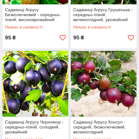
Саджанці Агрусу
Саджанці Агрусу Грушенька -
Безколючковий - середньо-
середньо-пізній,
пізній, високоврожайний
великоплідний, урожайний
Немає в наявності
Немає в наявності
95
95
₴
₴
Саджанці Агрусу Чорномор -
Саджанці Агрусу Консул -
середньо-пізній, солодкий,
середній, безколючковий,
урожайний
великоплідний