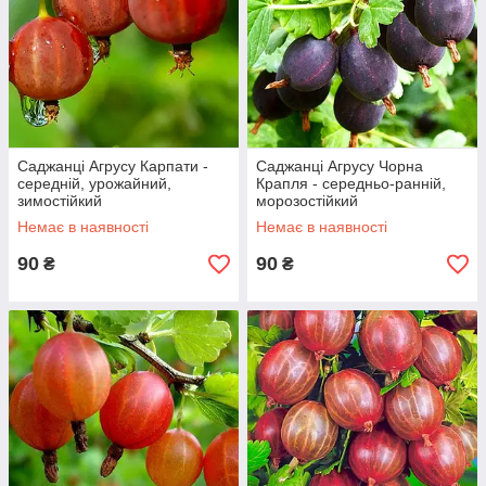
Саджанці Агрусу Карпати -
Саджанці Агрусу Чорна
середній, урожайний,
Крапля - середньо-ранній,
зимостійкий
морозостійкий
Немає в наявності
Немає в наявності
90
90
₴
₴