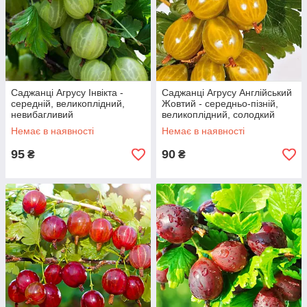
Саджанці Агрусу Інвікта -
Саджанці Агрусу Англійський
середній, великоплідний,
Жовтий - середньо-пізній,
невибагливий
великоплідний, солодкий
Немає в наявності
Немає в наявності
95
90
₴
₴