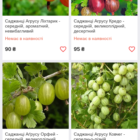
Саджанці Агрусу Ліхтарик -
Саджанці Агрусу Кредо -
середній, ароматний,
середній, великоплідний,
невибагливий
десертний
Немає в наявності
Немає в наявності
90
95
₴
₴
Саджанці Аґрусу Орфей -
Саджанці Агрусу Ковчег -
середній, великоплідний,
середньо-пізній,