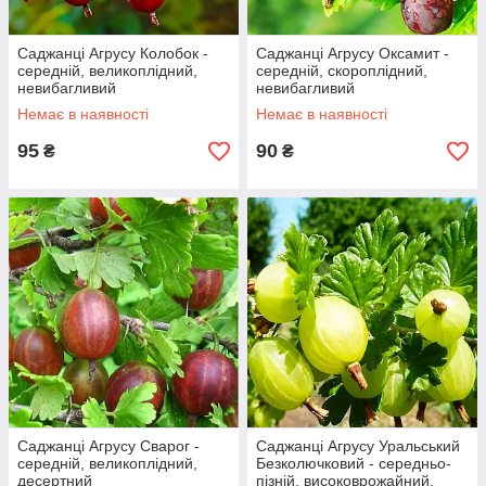
Саджанці Агрусу Колобок -
Саджанці Агрусу Оксамит -
середній, великоплідний,
середній, скороплідний,
невибагливий
невибагливий
Немає в наявності
Немає в наявності
95
90
₴
₴
Саджанці Агрусу Сварог -
Саджанці Агрусу Уральський
середній, великоплідний,
Безколючковий - середньо-
десертний
пізній, високоврожайний,