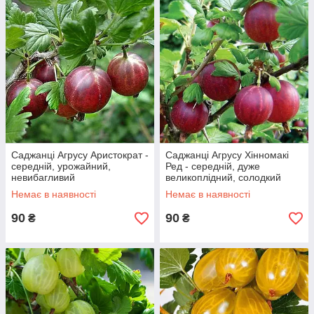
Саджанці Агрусу Аристократ -
Саджанці Агрусу Хінномакі
середній, урожайний,
Ред - середній, дуже
невибагливий
великоплідний, солодкий
Немає в наявності
Немає в наявності
90
90
₴
₴