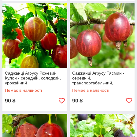
Саджанці Агрусу Рожевий
Саджанці Агрусу Тясмин -
Кулон - середній, солодкий,
середній,
урожайний
транспортабельний,
невибагливий
Немає в наявності
Немає в наявності
90
90
₴
₴