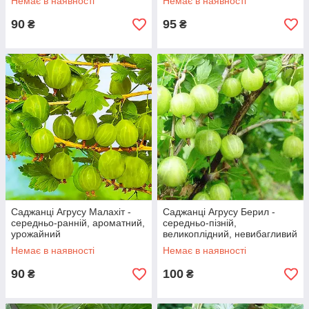
Немає в наявності
Немає в наявності
90
95
₴
₴
Саджанці Агрусу Малахіт -
Саджанці Агрусу Берил -
середньо-ранній, ароматний,
середньо-пізній,
урожайний
великоплідний, невибагливий
Немає в наявності
Немає в наявності
90
100
₴
₴