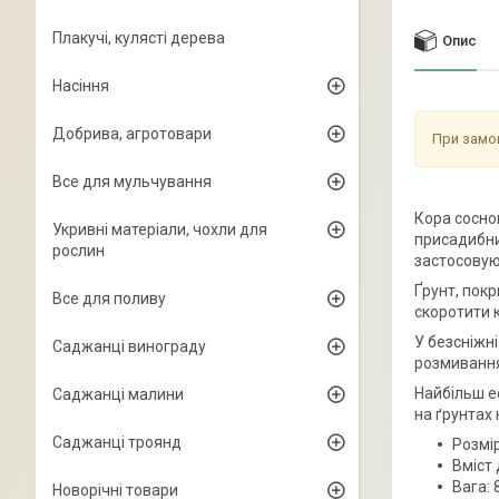
Плакучі, кулясті дерева
Опис
Насіння
Добрива, агротовари
При замов
Все для мульчування
Кора сосно
Укривні матеріали, чохли для
присадибни
рослин
застосовуют
Ґрунт, пок
Все для поливу
скоротити к
У безсніжні
Саджанці винограду
розмивання
Найбільш е
Саджанці малини
на ґрунтах
Саджанці троянд
Розмір
Вміст 
Вага: 
Новорічні товари