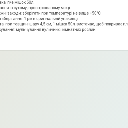
ка: п/е мішок 50л.
ання: в сухому, провітрюваному місці.
жні заходи: зберігати при температурі не вище +50°С.
 зберігання: 1 рік в оригінальній упаковці
а: при товщині шару 4,5 см, 1 мішка 50л. вистачає, щоб покриває п
сування: мульчування вуличних і кімнатних рослин.