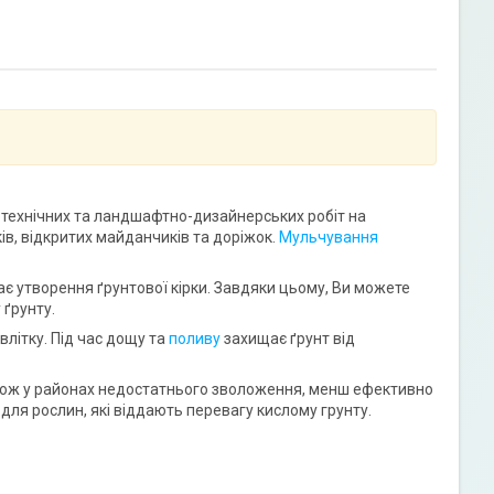
отехнічних та ландшафтно-дизайнерських робіт на
ів, відкритих майданчиків та доріжок.
Мульчування
ає утворення ґрунтової кірки. Завдяки цьому, Ви можете
 ґрунту.
влітку. Під час дощу та
поливу
захищає ґрунт від
акож у районах недостатнього зволоження, менш ефективно
для рослин, які віддають перевагу кислому грунту.