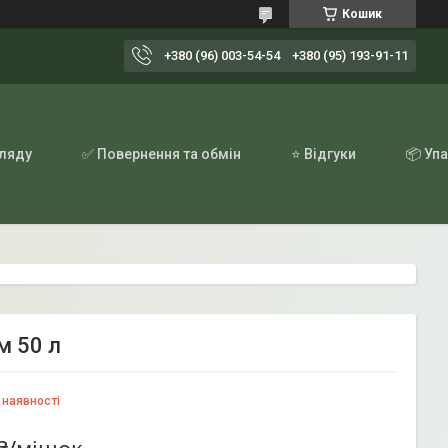
Кошик
+380 (96) 003-54-54
+380 (95) 193-91-11
гляду
✅ Повернення та обмін
⭐ Відгуки
📦 Уп
м 50 л
 наявності