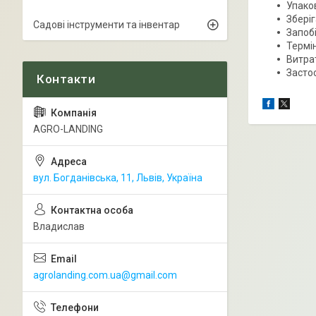
Упаков
Зберіг
Садові інструменти та інвентар
Запобі
Термін
Витрат
Засто
AGRO-LANDING
вул. Богданівська, 11, Львів, Україна
Владислав
agrolanding.com.ua@gmail.com