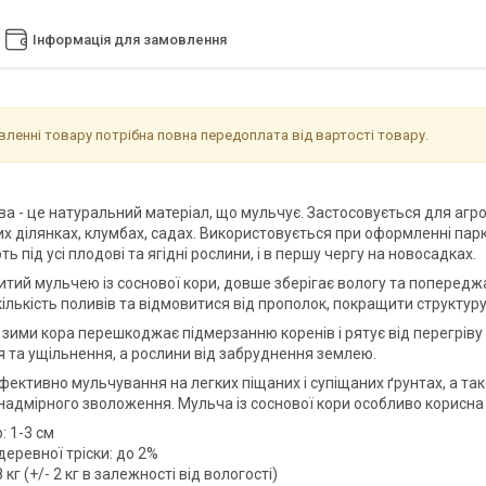
Інформація для замовлення
ленні товару потрібна повна передоплата від вартості товару.
ва - це натуральний матеріал, що мульчує. Застосовується для агр
х ділянках, клумбах, садах. Використовується при оформленні парк
ь під усі плодові та ягідні рослини, і в першу чергу на новосадках.
ритий мульчею із соснової кори, довше зберігає вологу та попередж
ількість поливів та відмовитися від прополок, покращити структуру
 зими кора перешкоджає підмерзанню коренів і рятує від перегріву 
 та ущільнення, а рослини від забруднення землею.
фективно мульчування на легких піщаних і супіщаних ґрунтах, а т
 надмірного зволоження. Мульча із соснової кори особливо корисна 
: 1-3 см
деревної тріски: до 2%
8 кг (+/- 2 кг в залежності від вологості)