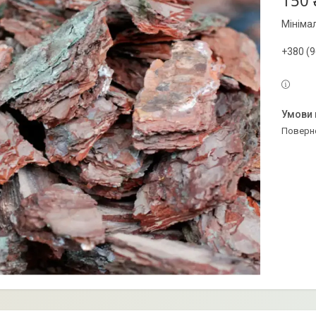
150 
Мініма
+380 (9
поверн