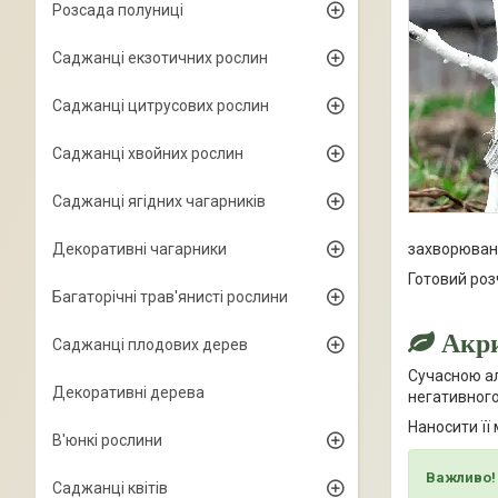
Розсада полуниці
Саджанці екзотичних рослин
Саджанці цитрусових рослин
Саджанці хвойних рослин
Саджанці ягідних чагарників
Декоративні чагарники
захворюван
Готовий роз
Багаторічні трав'янисті рослини
Акр
Саджанці плодових дерев
Сучасною а
Декоративні дерева
негативного
Наносити її
В'юнкі рослини
Важливо
Саджанці квітів