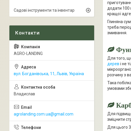
приготування
додати 100 
Садові інструменти та інвентар
кращої адгез
Глиняна сумі
треба періо
змивання.
Фун
AGRO-LANDING
Для того, щ
дерев
і не 
мікрооргані
вул. Богданівська, 11, Львів, Україна
розчину з в
Така побілк
умовами збе
Владислав
Карб
Для підвище
agrolanding.com.ua@gmail.com
зміцнити ст
Для цього 3