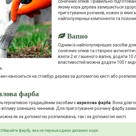
сонячних опіків. Правильно підготова
якому кора дерева залишається здоров
приготування розчинів, кожен із яких м
найпопулярніші компоненти та пояснимо
Вапно
Одним із найпопулярніших засобів для
сонячних опіків та створює антисепти
взяти 2 кг гашеного вапна, додати 10
властивостей можна додати 100 г мід
ь.
чин наноситься на стовбур дерева за допомогою кисті або розпил
илова фарба
льтернативою традиційним засобам є
акрилова фарба
. Вона довг
 впливу зовнішніх чинників. Для приготування розчину фарбу зазвич
 можна як за допомогою розпилювача, так і за допомогою кисті.
!
Обирайте фарбу, яка не перешкоджає диханню кори.