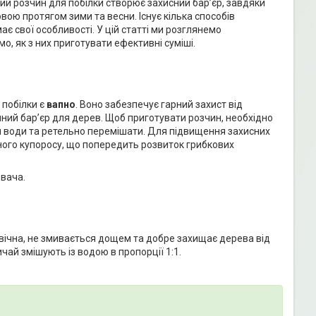
ний розчин для побілки створює захисний бар’єр, завдяки
ою протягом зими та весни. Існує кілька способів
ає свої особливості. У цій статті ми розглянемо
, як з них приготувати ефективні суміші.
 побілки є
вапно
. Воно забезпечує гарний захист від
чний бар’єр для дерев. Щоб приготувати розчин, необхідно
 л води та ретельно перемішати. Для підвищення захисних
ного купоросу, що попередить розвиток грибкових
ювача.
овічна, не змивається дощем та добре захищає дерева від
ай змішують із водою в пропорції 1:1.