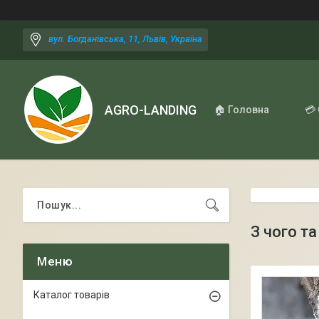
вул. Богданівська, 11, Львів, Україна
AGRO-LANDING
🏠 Головна
💳
З чого т
Каталог товарів