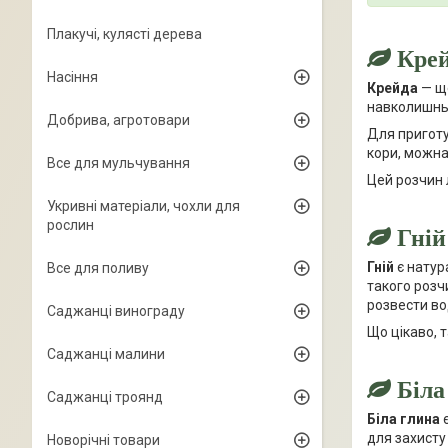
Плакучі, кулясті дерева
Кре
Насіння
Крейда
— ще
навколишнь
Добрива, агротовари
Для приготу
кори, можна
Все для мульчування
Цей розчин л
Укривні матеріали, чохли для
рослин
Гній
Гній
є натур
Все для поливу
такого розч
розвести во
Саджанці винограду
Що цікаво, 
Саджанці малини
Біла
Саджанці троянд
Біла глина
є
для захисту 
Новорічні товари