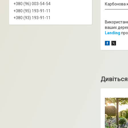
+380 (96) 003-54-54
Карбонова к
+380 (95) 193-91-11
+380 (93) 193-91-11
Використанн
ваших дерев
Landing
про