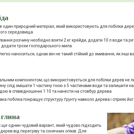
йда
 один природний матеріал, який використовують для побілки дерев.
ого середовища.
вання розчину необхідно взяти 2 кг крейди, додати 10 л води та 
 додати трохи господарського мила.
егко наноситься, однак він не такий стійкий до змивання, як інші в
альним компонентом, що використовується для побілки дерев не ли
ину слід змішати 1 частину гною з 5 частинами води та залишити на 
дою в співвідношенні 1:10 та нанести на стовбур дерева.
така побілка покращує структуру ґрунту навколо дерева і сприяє йо
 глина
 ще однин чудовий варіант, який чудово підходить
дерев від перегріву та сонячних опіків. Для