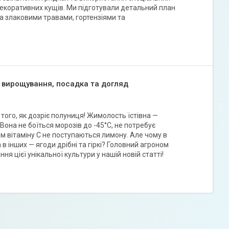
екоративних кущів. Ми підготували детальний план
а злаковими травами, гортензіями та
, вирощування, посадка та догляд
того, як дозріє полуниця! Жимолость їстівна —
Вона не боїться морозів до -45°C, не потребує
том вітаміну С не поступаються лимону. Але чому в
 інших — ягоди дрібні та гіркі? Головний агроном
я цієї унікальної культури у нашій новій статті!