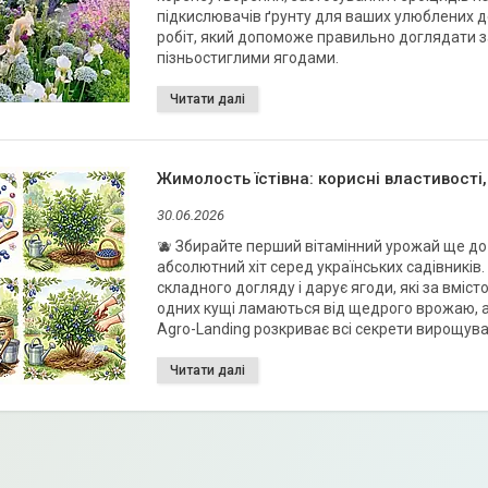
підкислювачів ґрунту для ваших улюблених д
робіт, який допоможе правильно доглядати з
пізньостиглими ягодами.
Жимолость їстівна: корисні властивості
30.06.2026
🫐 Збирайте перший вітамінний урожай ще до 
абсолютний хіт серед українських садівників. 
складного догляду і дарує ягоди, які за вміс
одних кущі ламаються від щедрого врожаю, а в
Agro-Landing розкриває всі секрети вирощуванн