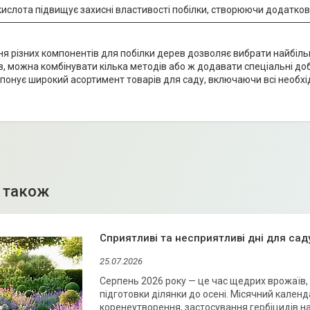
ислота підвищує захисні властивості побілки, створюючи додатковий
я різних компонентів для побілки дерев дозволяє вибрати найбіль
, можна комбінувати кілька методів або ж додавати спеціальні до
понує широкий асортимент товарів для саду, включаючи всі необхі
Сприятливі та несприятливі дні для саду
25.07.2026
Серпень 2026 року — це час щедрих врожаїв, 
підготовки ділянки до осені. Місячний кален
коренеутворення, застосування гербіцидів н