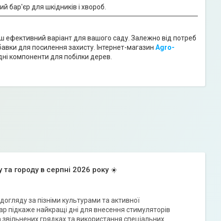
 бар'єр для шкідників і хвороб.
ш ефективний варіант для вашого саду. Залежно від потреб
бавки для посилення захисту. Інтернет-магазин
Agro-
дні компоненти для побілки дерев.
 та городу в серпні 2026 року ☀️
догляду за пізніми культурами та активної
дар підкаже найкращі дні для внесення стимуляторів
а звільнених грядках та використання спеціальних