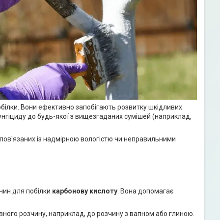
обілки. Вони ефективно запобігають розвитку шкідливих
унгіциду до будь-якої з вищезгаданих сумішей (наприклад,
 пов'язаних із надмірною вологістю чи неправильними
чин для побілки
карбонову кислоту
. Вона допомагає
вного розчину, наприклад, до розчину з вапном або глиною.