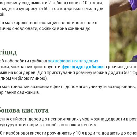
 розчину слід змішати 2 кг білої глини з 10 л води,
г мідного купоросу та 50 г господарського мила для
ії.
ш має хороші теплоізоляційні властивості, але її
дично оновлювати, оскільки вона схильна до
гіцид
об поборобити грибкові
захворювання плодових
тільки, можна використовувати
фунгіцидні добавки
в розчині для п
змів на корі дерев. Для приготування розчину можна додати 50 г ф
апном чи білою глиною).
а має тривалий захисний ефект і допомагає уникнути захворювань,
рігання саджанців.
онова кислота
ння стійкості дерев до несприятливих умов можна додавати в роз
руктуру клітин кори та запобігає пошкодженням.
0 г карбонової кислоти розчиняють у 10 л води та додають до осно