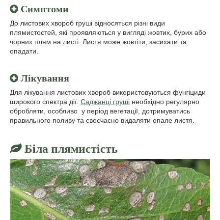
Симптоми
До листових хвороб груші відносяться різні види
плямистостей, які проявляються у вигляді жовтих, бурих або
чорних плям на листі. Листя може жовтіти, засихати та
опадати.
Лікування
Для лікування листових хвороб використовуються фунгіциди
широкого спектра дії.
Саджанці груші
необхідно регулярно
обробляти, особливо у період вегетації, дотримуватись
правильного поливу та своєчасно видаляти опале листя.
Біла плямистість