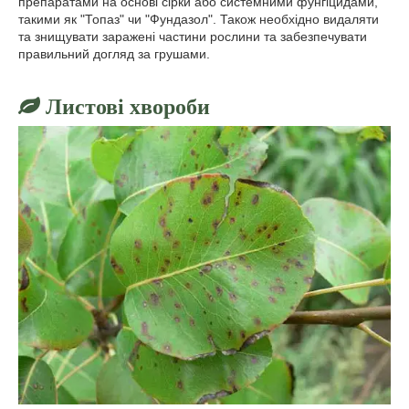
препаратами на основі сірки або системними фунгіцидами,
такими як "Топаз" чи "Фундазол". Також необхідно видаляти
та знищувати заражені частини рослини та забезпечувати
правильний догляд за грушами.
Листові хвороби