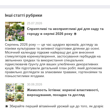
Інші статті рубрики
25.07.2026
Сприятливі та несприятливі дні для саду та
городу в серпні 2026 року ☀️
Серпень 2026 року — це час щедрих врожаїв, догляду за
пізніми культурами та активної підготовки ділянки до осені.
Місячний календар підкаже найкращі дні для внесення
стимуляторів коренеутворення, застосування гербіцидів на
звільнених грядках та використання спеціальних
підкислювачів ґрунту для ваших улюблених декоративних
кущів. Ми підготували детальний план робіт, який допоможе
правильно доглядати за злаковими травами, гортензіями та
пізньостиглими ягодами.
30.06.2026
Жимолость їстівна: корисні властивості,
вирощування, посадка та догляд
🫐 Збирайте перший вітамінний урожай ще до того, як дозріє