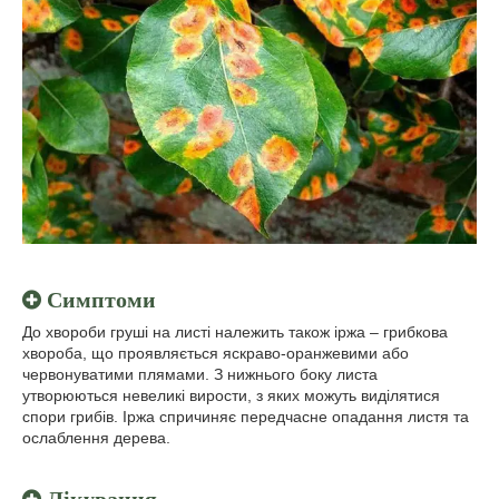
Симптоми
До хвороби груші на листі належить також іржа – грибкова
хвороба, що проявляється яскраво-оранжевими або
червонуватими плямами. З нижнього боку листа
утворюються невеликі вирости, з яких можуть виділятися
спори грибів. Іржа спричиняє передчасне опадання листя та
ослаблення дерева.