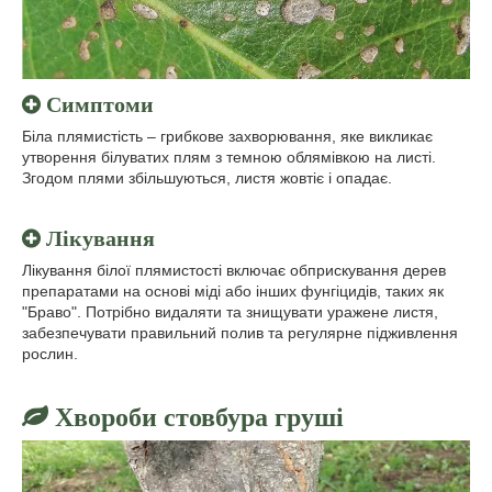
Симптоми
Біла плямистість – грибкове захворювання, яке викликає
утворення білуватих плям з темною облямівкою на листі.
Згодом плями збільшуються, листя жовтіє і опадає.
Лікування
Лікування білої плямистості включає обприскування дерев
препаратами на основі міді або інших фунгіцидів, таких як
"Браво". Потрібно видаляти та знищувати уражене листя,
забезпечувати правильний полив та регулярне підживлення
рослин.
Хвороби стовбура груші