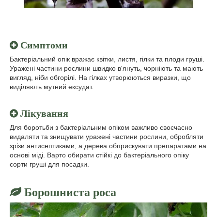
Симптоми
Бактеріальний опік вражає квітки, листя, гілки та плоди груші.
Уражені частини рослини швидко в'януть, чорніють та мають
вигляд, ніби обгорілі. На гілках утворюються виразки, що
виділяють мутний ексудат.
Лікування
Для боротьби з бактеріальним опіком важливо своєчасно
видаляти та знищувати уражені частини рослини, обробляти
зрізи антисептиками, а дерева обприскувати препаратами на
основі міді. Варто обирати стійкі до бактеріального опіку
сорти груші для посадки.
Борошниста роса