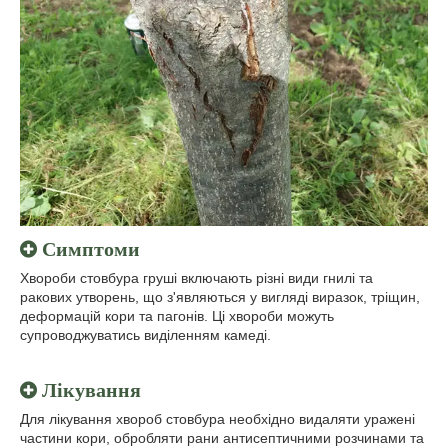
Симптоми
Хвороби стовбура груші включають різні види гнилі та
ракових утворень, що з'являються у вигляді виразок, тріщин,
деформацій кори та пагонів. Ці хвороби можуть
супроводжуватись виділенням камеді.
Лікування
Для лікування хвороб стовбура необхідно видаляти уражені
частини кори, обробляти рани антисептичними розчинами та