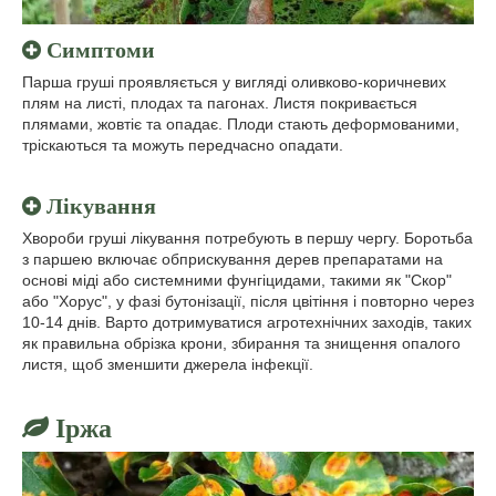
Симптоми
Парша груші проявляється у вигляді оливково-коричневих
плям на листі, плодах та пагонах. Листя покривається
плямами, жовтіє та опадає. Плоди стають деформованими,
тріскаються та можуть передчасно опадати.
Лікування
Хвороби груші лікування потребують в першу чергу. Боротьба
з паршею включає обприскування дерев препаратами на
основі міді або системними фунгіцидами, такими як "Скор"
або "Хорус", у фазі бутонізації, після цвітіння і повторно через
10-14 днів. Варто дотримуватися агротехнічних заходів, таких
як правильна обрізка крони, збирання та знищення опалого
листя, щоб зменшити джерела інфекції.
Іржа