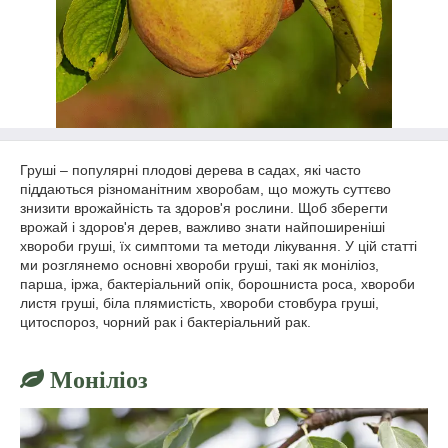
Груші – популярні плодові дерева в садах, які часто
піддаються різноманітним хворобам, що можуть суттєво
знизити врожайність та здоров'я рослини. Щоб зберегти
врожай і здоров'я дерев, важливо знати найпоширеніші
хвороби груші, їх симптоми та методи лікування. У цій статті
ми розглянемо основні хвороби груші, такі як моніліоз,
парша, іржа, бактеріальний опік, борошниста роса, хвороби
листя груші, біла плямистість, хвороби стовбура груші,
цитоспороз, чорний рак і бактеріальний рак.
Моніліоз