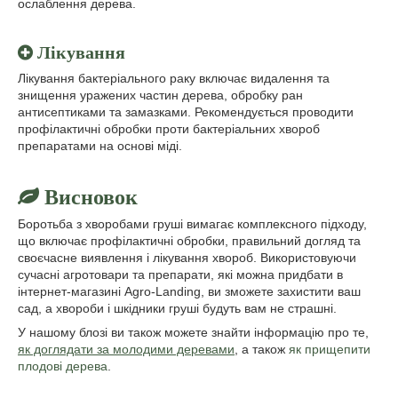
ослаблення дерева.
Лікування
Лікування бактеріального раку включає видалення та
знищення уражених частин дерева, обробку ран
антисептиками та замазками. Рекомендується проводити
профілактичні обробки проти бактеріальних хвороб
препаратами на основі міді.
Висновок
Боротьба з хворобами груші вимагає комплексного підходу,
що включає профілактичні обробки, правильний догляд та
своєчасне виявлення і лікування хвороб. Використовуючи
сучасні агротовари та препарати, які можна придбати в
інтернет-магазині Agro-Landing, ви зможете захистити ваш
сад, а хвороби і шкідники груші будуть вам не страшні.
У нашому блозі ви також можете знайти інформацію про те,
як доглядати за молодими деревами
, а також
як прищепити
плодові дерева
.