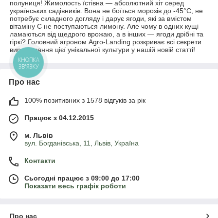
полуниця! Жимолость їстівна — абсолютний хіт серед
українських садівників. Вона не боїться морозів до -45°C, не
потребує складного догляду і дарує ягоди, які за вмістом
вітаміну С не поступаються лимону. Але чому в одних кущі
ламаються від щедрого врожаю, а в інших — ягоди дрібні та
гіркі? Головний агроном Agro-Landing розкриває всі секрети
вирощування цієї унікальної культури у нашій новій статті!
КНОПКА
ЗВ'ЯЗКУ
Про нас
100% позитивних з 1578 відгуків за рік
Працює з 04.12.2015
м. Львів
вул. Богданівська, 11, Львів, Україна
Контакти
Сьогодні працює з 09:00 до 17:00
Показати весь графік роботи
Про нас