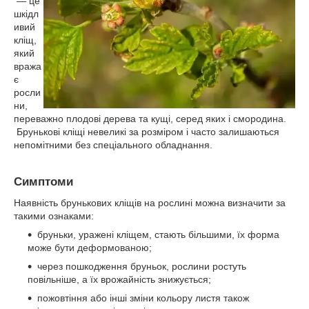
— це
шкідл
ивий
кліщ,
який
вража
є
росли
ни,
переважно плодові дерева та кущі, серед яких і смородина.
Брунькові кліщі невеликі за розміром і часто залишаються
непомітними без спеціального обладнання.
Симптоми
Наявність брунькових кліщів на рослині можна визначити за
такими ознаками:
бруньки, уражені кліщем, стають більшими, їх форма
може бути деформованою;
через пошкодження бруньок, рослини ростуть
повільніше, а їх врожайність знижується;
пожовтіння або інші зміни кольору листя також