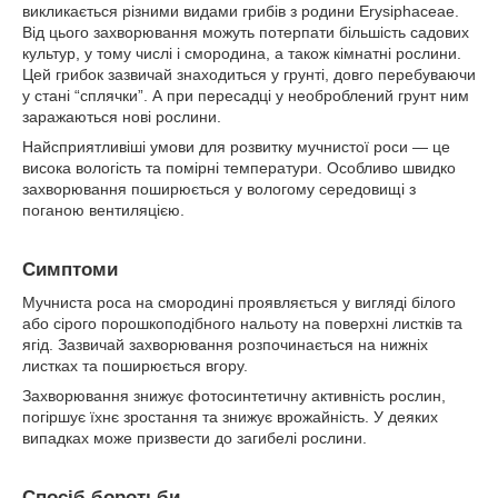
викликається різними видами грибів з родини Erysiphaceae.
Від цього захворювання можуть потерпати більшість садових
культур, у тому числі і смородина, а також кімнатні рослини.
Цей грибок зазвичай знаходиться у грунті, довго перебуваючи
у стані “сплячки”. А при пересадці у необроблений грунт ним
заражаються нові рослини.
Найсприятливіші умови для розвитку мучнистої роси — це
висока вологість та помірні температури. Особливо швидко
захворювання поширюється у вологому середовищі з
поганою вентиляцією.
Симптоми
Мучниста роса на смородині проявляється у вигляді білого
або сірого порошкоподібного нальоту на поверхні листків та
ягід. Зазвичай захворювання розпочинається на нижніх
листках та поширюється вгору.
Захворювання знижує фотосинтетичну активність рослин,
погіршує їхнє зростання та знижує врожайність. У деяких
випадках може призвести до загибелі рослини.
Спосіб боротьби