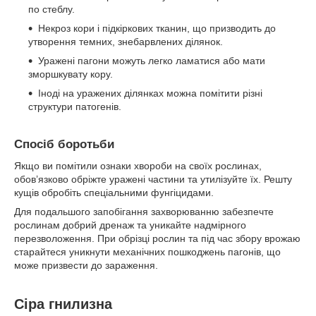
по стеблу.
Некроз кори і підкіркових тканин, що призводить до
утворення темних, знебарвлених ділянок.
Уражені пагони можуть легко ламатися або мати
зморшкувату кору.
Іноді на уражених ділянках можна помітити різні
структури патогенів.
Спосіб боротьби
Якщо ви помітили ознаки хвороби на своїх рослинах,
обов’язково обріжте уражені частини та утилізуйте їх. Решту
кущів обробіть спеціальними фунгіцидами.
Для подальшого запобігання захворюванню забезпечте
рослинам добрий дренаж та уникайте надмірного
перезволоження. При обрізці рослин та під час збору врожаю
старайтеся уникнути механічних пошкоджень пагонів, що
може призвести до зараження.
Сіра гнилизна