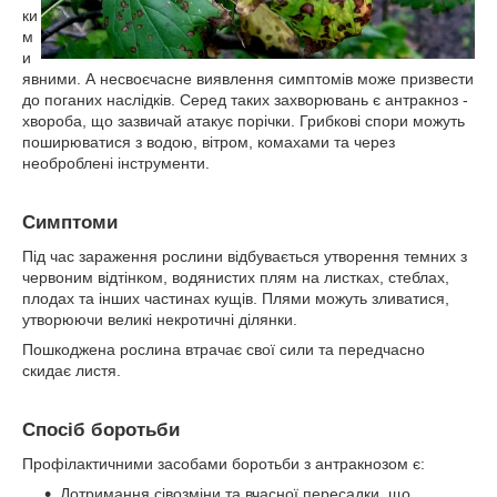
ки
м
и
явними. А несвоєчасне виявлення симптомів може призвести
до поганих наслідків. Серед таких захворювань є антракноз -
хвороба, що зазвичай атакує порічки. Грибкові спори можуть
поширюватися з водою, вітром, комахами та через
необроблені інструменти.
Симптоми
Під час зараження рослини відбувається утворення темних з
червоним відтінком, водянистих плям на листках, стеблах,
плодах та інших частинах кущів. Плями можуть зливатися,
утворюючи великі некротичні ділянки.
Пошкоджена рослина втрачає свої сили та передчасно
скидає листя.
Спосіб боротьби
Профілактичними засобами боротьби з антракнозом є:
Дотримання сівозміни та вчасної пересадки, що