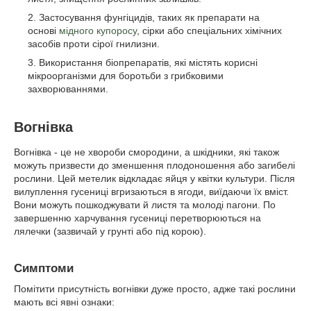
Застосування фунгіцидів, таких як препарати на
основі
мідного купоросу
, сірки або спеціальних хімічних
засобів проти сірої гнилизни.
Використання біопрепаратів, які містять корисні
мікроорганізми для боротьби з грибковими
захворюваннями.
Вогнівка
Вогнівка - це не хвороби смородини, а шкідники, які також
можуть призвести до зменшення плодоношення або загибелі
рослини. Цей метелик відкладає яйця у квітки культури. Після
вилуплення гусениці вгризаються в ягоди, виїдаючи їх вміст.
Вони можуть пошкоджувати й листя та молоді пагони. По
завершенню харчування гусениці перетворюються на
лялечки (зазвичай у грунті або під корою).
Симптоми
Помітити присутність вогнівки дуже просто, адже такі рослини
мають всі явні ознаки: