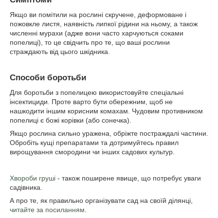
Якщо ви помітили на рослині скручене, деформоване і
пожовкле листя, наявність липкої рідини на ньому, а також
численні мурахи (адже вони часто харчуються соками
попелиці), то це свідчить про те, що ваші рослини
страждають від цього шкідника.
Способи боротьби
Для боротьби з попелицею використовуйте спеціальні
інсектициди. Проте варто бути обережним, щоб не
нашкодити іншим корисним комахам. Чудовим противником
попелиці є божі корівки (або сонечка).
Якщо рослина сильно уражена, обріжте постраждалі частини.
Обробіть кущі препаратами та дотримуйтесь правил
вирощування смородини чи інших садових культур.
Хвороби груші
- також поширене явище, що потребує уваги
садівника.
А про те, як правильно організувати сад на своїй ділянці,
читайте за посиланням
.