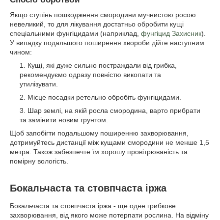
Якщо ступінь пошкодження смородини мучнистою росою
невеликий, то для лікування достатньо обробити кущі
спеціальними фунгіцидами (наприклад,
фунгіцид Захисник
).
У випадку подальшого поширення хвороби дійте наступним
чином:
Кущі, які дуже сильно постраждали від грибка,
рекомендуємо одразу повністю викопати та
утилізувати.
Місце посадки ретельно обробіть фунгіцидами.
Шар землі, на якій росла смородина, варто прибрати
та замінити новим грунтом.
Щоб запобігти подальшому поширенню захворювання,
дотримуйтесь дистанції між кущами смородини не менше 1,5
метра. Також забезпечте їм хорошу провітрюваність та
помірну вологість.
Бокальчаста та стовпчаста іржа
Бокальчаста та стовпчаста іржа - ще одне грибкове
захворювання, від якого може потерпати рослина. На відміну