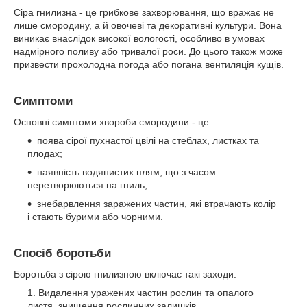
Сіра гнилизна - це грибкове захворювання, що вражає не
лише смородину, а й овочеві та декоративні культури. Вона
виникає внаслідок високої вологості, особливо в умовах
надмірного поливу або тривалої роси. До цього також може
призвести прохолодна погода або погана вентиляція кущів.
Симптоми
Основні симптоми хвороби смородини - це:
поява сірої пухнастої цвілі на стеблах, листках та
плодах;
наявність водянистих плям, що з часом
перетворюються на гниль;
знебарвлення заражених частин, які втрачають колір
і стають бурими або чорними.
Спосіб боротьби
Боротьба з сірою гнилизною включає такі заходи:
Видалення уражених частин рослин та опалого
листя, знищення рослинних залишків.