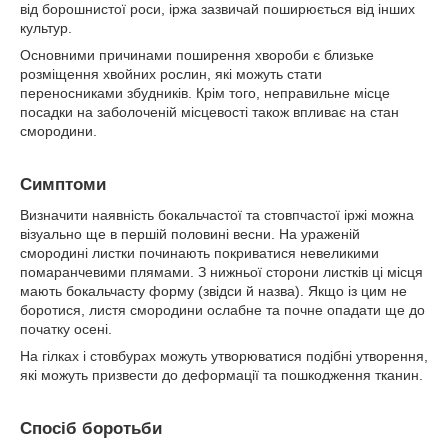
від борошнистої роси, іржа зазвичай поширюється від інших
культур.
Основними причинами поширення хвороби є близьке
розміщення хвойних рослин, які можуть стати
переносниками збудників. Крім того, неправильне місце
посадки на заболоченій місцевості також впливає на стан
смородини.
Симптоми
Визначити наявність бокальчастої та стовпчастої іржі можна
візуально ще в першій половині весни. На ураженій
смородині листки починають покриватися невеликими
помаранчевими плямами. З нижньої сторони листків ці місця
мають бокальчасту форму (звідси й назва). Якщо із цим не
боротися, листя смородини ослабне та почне опадати ще до
початку осені.
На гілках і стовбурах можуть утворюватися подібні утворення,
які можуть призвести до деформації та пошкодження тканин.
Спосіб боротьби