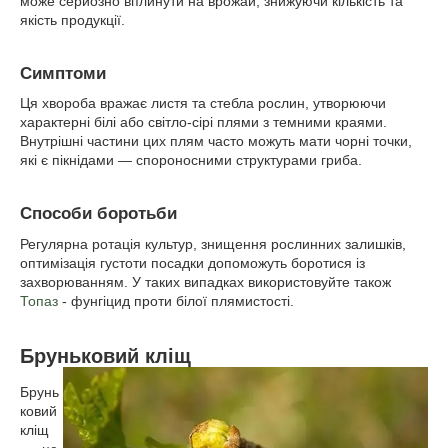
може серйозно вплинути на врожай, знижуючи кількість та
якість продукції.
Симптоми
Ця хвороба вражає листя та стебла рослин, утворюючи
характерні білі або світло-сірі плями з темними краями.
Внутрішні частини цих плям часто можуть мати чорні точки,
які є пікнідами — спороносними структурами гриба.
Способи боротьби
Регулярна ротація культур, знищення рослинних залишків,
оптимізація густоти посадки допоможуть боротися із
захворюванням. У таких випадках використовуйте також
Топаз
- фунгіцид проти білої плямистості.
Бруньковий кліщ
Брунь
ковий
кліщ