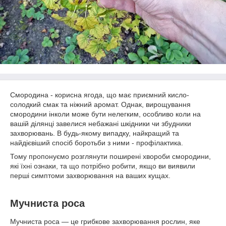
Смородина - корисна ягода, що має приємний кисло-
солодкий смак та ніжний аромат. Однак, вирощування
смородини інколи може бути нелегким, особливо коли на
вашій ділянці завелися небажані шкідники чи збудники
захворювань. В будь-якому випадку, найкращий та
найдієвіший спосіб боротьби з ними - профілактика.
Тому пропонуємо розглянути поширені хвороби смородини,
які їхні ознаки, та що потрібно робити, якщо ви виявили
перші симптоми захворювання на ваших кущах.
Мучниста роса
Мучниста роса — це грибкове захворювання рослин, яке