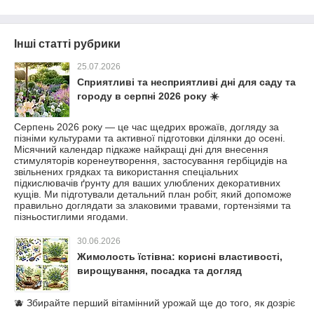
Інші статті рубрики
25.07.2026
Сприятливі та несприятливі дні для саду та
городу в серпні 2026 року ☀️
Серпень 2026 року — це час щедрих врожаїв, догляду за
пізніми культурами та активної підготовки ділянки до осені.
Місячний календар підкаже найкращі дні для внесення
стимуляторів коренеутворення, застосування гербіцидів на
звільнених грядках та використання спеціальних
підкислювачів ґрунту для ваших улюблених декоративних
кущів. Ми підготували детальний план робіт, який допоможе
правильно доглядати за злаковими травами, гортензіями та
пізньостиглими ягодами.
30.06.2026
Жимолость їстівна: корисні властивості,
вирощування, посадка та догляд
🫐 Збирайте перший вітамінний урожай ще до того, як дозріє