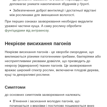
допомагає уникати накопичення збудників у ґрунті.
Забезпечення доброї вентиляції і достатньої відстані
між рослинами для зменшення вологості.
При перших ознаках захворювання необхідно видалити
уражені частини куща. А саму рослину обробити
фунгіцидами від антракнозу
.
Некрієве висихання пагонів
Некрієве висихання пагонів - це хвороби смородини, що
викликаються різними патогенними грибами, бактеріями або
несприятливими умовами довкілля, що призводить до
некрозу (відмирання) тканин пагонів. Це захворювання
вражає широкий спектр рослин, включаючи плодові дерева,
кущі та декоративні рослини.
Симптоми
до основних симптомів захворювання належать:
В'янення і засихання молодих пагонів, що
починається з верхівки і поступово поширюється вниз