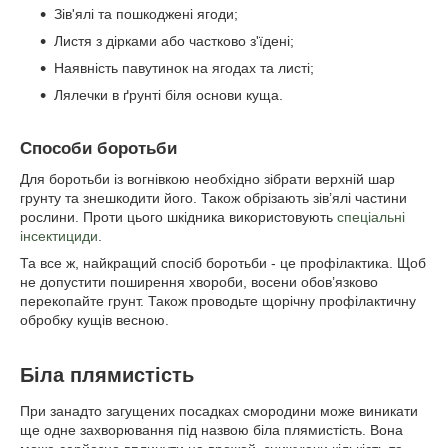
Зів'ялі та пошкоджені ягоди;
Листя з дірками або частково з'їдені;
Наявність павутинок на ягодах та листі;
Лялечки в ґрунті біля основи куща.
Способи боротьби
Для боротьби із вогнівкою необхідно зібрати верхній шар
грунту та знешкодити його. Також обрізають зів’ялі частини
рослини. Проти цього шкідника використовують
спеціальні
інсектициди
.
Та все ж, найкращий спосіб боротьби - це профілактика. Щоб
не допустити поширення хвороби, восени обов’язково
перекопайте грунт. Також проводьте щорічну профілактичну
обробку кущів весною.
Біла плямистість
При занадто загущених посадках смородини може виникати
ще одне захворювання під назвою біла плямистість. Вона