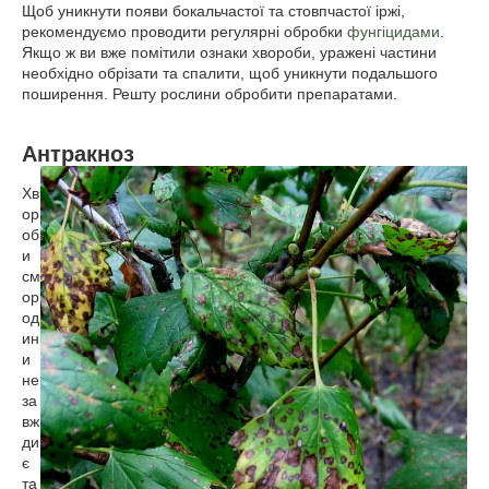
Щоб уникнути появи бокальчастої та стовпчастої іржі,
рекомендуємо проводити регулярні обробки
фунгіцидами
.
Якщо ж ви вже помітили ознаки хвороби, уражені частини
необхідно обрізати та спалити, щоб уникнути подальшого
поширення. Решту рослини обробити препаратами.
Антракноз
Хв
ор
об
и
см
ор
од
ин
и
не
за
вж
ди
є
та