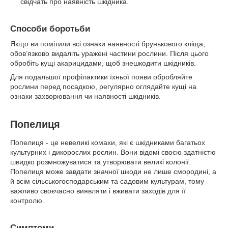
свідчать про наявність шкідника.
Способи боротьби
Якщо ви помітили всі ознаки наявності брунькового кліща,
обов’язково видаліть уражені частини рослини. Після цього
обробіть кущі акарицидами, щоб знешкодити шкідників.
Для подальшої профілактики їхньої появи обробляйте
рослини перед посадкою, регулярно оглядайте кущі на
ознаки захворювання чи наявності шкідників.
Попелиця
Попелиця - це невеликі комахи, які є шкідниками багатьох
культурних і дикорослих рослин. Вони відомі своєю здатністю
швидко розмножуватися та утворювати великі колонії.
Попелиця може завдати значної шкоди не лише смородині, а
й всім сільськогосподарським та садовим культурам, тому
важливо своєчасно виявляти і вживати заходів для її
контролю.
Симптоми