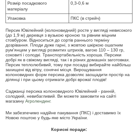
Розмір посадкового
0,3-0,6 м
матеріалу
Упаковка
ПКС (в стрейч)
Персик Ювілейний (колоновидний) росте у вигляді невисокого
(до 1,9 м) деревця з вузькою кроною та рівним міцним
стовбуром. Відноситься до сортів раннього терміну
дозрівання. Плоди дуже гарні, з жовтою шкіркою ошатним
рум'янцем у вигляді розмитих штрихів, вагою 110 – 130 гр,
соковиті і солодкі. Транспортабельність хороша. Персики
добрі як в свіжому вигляді, так і в різних домашніх заготовках.
Персик теплолюбивий, тому при посадці вибирайте найбільш
захищені від вітру, сонячні місця. Вирощування
колоновидних форм персика дозволяє заощадити простір на
ділянці і при цьому отримати добрі врожаї плодів!
Саджанці персика колоновидного Ювілейний - ранній,
солодкий, невибагливий. Ви можете замовити на сайті
магазину
Агролендинг.
Ми забезпечимо надійне пакування (ПКС) і доставимо їх
Новою поштою у будь-яке місто України.
Корисні поради: