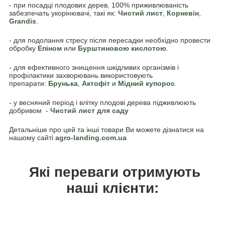
- при посадці плодових дерев, 100% приживлюваність
забезпечать укорінювачі, такі як:
Чистий лист
,
Корневін
,
Grandis
.
- для подолання стресу після пересадки необхідно провести
обробку
Епіном
или
Бурштиновою кислотою
.
- для ефективного знищення шкідливих організмів і
профілактики захворювань використовують
препарати:
Брунька
,
Акто
фіт
и
Мідний купорос
.
- у весняний період і влітку плодові дерева підживлюють
добривом -
Чистий лист для саду
Детальніше про цей та інші товари Ви можете дізнатися на
нашому сайті
agro-landing.com.ua
Які переваги отримують
наші клієнти: