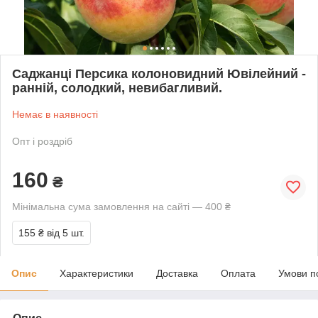
Саджанці Персика колоновидний Ювілейний -
ранній, солодкий, невибагливий.
Немає в наявності
Опт і роздріб
160
₴
Мінімальна сума замовлення на сайті — 400 ₴
155 ₴
від 5 шт.
Опис
Характеристики
Доставка
Оплата
Умови п