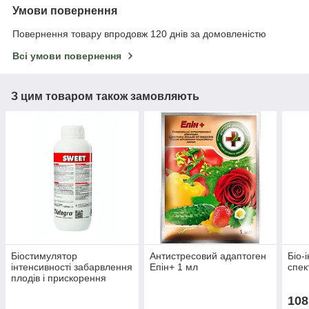
Умови повернення
Повернення товару впродовж 120 днів за домовленістю
Всі умови повернення
З цим товаром також замовляють
Біостимулятор
Антистресовий адаптоген
Біо-
інтенсивності забарвлення
Епін+ 1 мл
спек
плодів і прискорення
дозрівання Світ (Sweet) 1
108
л, Valagro