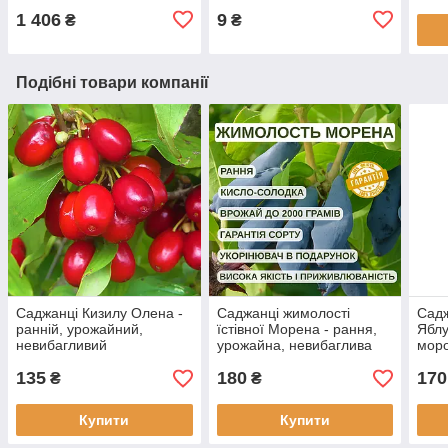
1 406
9
₴
₴
Подібні товари компанії
Саджанці Кизилу Олена -
Саджанці жимолості
Садж
ранній, урожайний,
їстівної Морена - рання,
Яблу
невибагливий
урожайна, невибаглива
моро
(3-х річна) С1.5
135
180
170
₴
₴
Купити
Купити