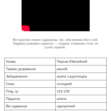
Ми пакуємо кожен саджанець так, ніби веземо його собі.
Надійна упаковка гарантує — жодних зламаних гілок чи
сухих коренів.
Назва
Персик Ювілейний
Термін дозрівання
ранній
Забарвлення
жовте з рум'янцем
Смак
солодкий
Плід, гр
110-130
Підщепа
алича
Вік саджанця
однорічний