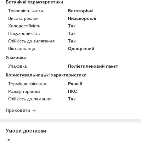
Ботанічні характеристики
Тривалість життя
Багаторічні
Висота рослин
Низькорослі
Холодостійкість
Так
Посухостійкість
Так
Стійкість до вилягання
Так
Вік саджанця
Однорічний
Упаковка
Упаковка
Поліетиленовий пакет
Користувальницькі характеристики
Термін дозрівання
Ранній
Розмір горщика
ПКС
Стійкість до ламання
Так
Приховати
Умови доставки