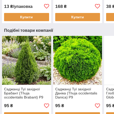
Syng
13
168
38
₴/упаковка
₴
₴
Купити
Купити
Подібні товари компанії
Саджанці Туї західної
Саджанці Туї західної
Садж
Брабант (Thuja
Даніка (Thuja occidentalis
Глоб
occidentalis Brabant) Р9
Danica) Р9
Glob
95
95
95
₴
₴