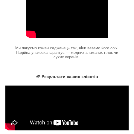
Ми пакуємо кожен саджанець так, ніби веземо його собі.
Надійна упаковка гарантує — жодних зламаних гілок чи
сухих коренів.
🌱 Результати наших клієнтів