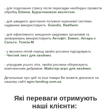
- для подолання стресу після пересадки необхідно провести
обробку
Епіном
,
Бурштиновою кислотою
.
- для швидкого зростання потужної кореневої системи,
садівники використовують
Grandis
,
Radifarm
.
- для ефективного знищення шкідливих організмів та
захворювань використовують
Актофіт
,
Енжио
,
Актара
и
Сальто
,
Топсін-М
.
- у весняно-літній період хвойні рослини підгодовують
-
Чистий лист для хвойних
.
- упродовж усього літа, хвойні рослини обприскують
комплексним добривом,
Майстер-агро для хвойних
.
Детальніше про цей та інші товари Ви можете дізнатися на
нашому сайті
agro-landing.com.ua
Які переваги отримують
наші клієнти: