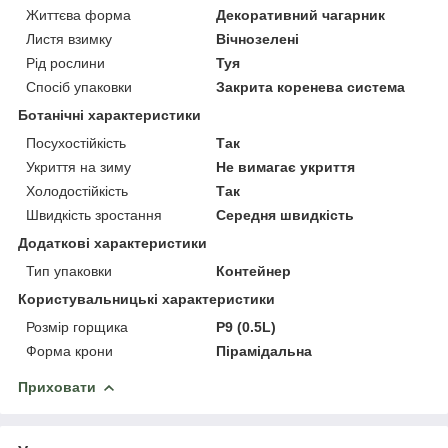
Життєва форма
Декоративний чагарник
Листя взимку
Вічнозелені
Рід рослини
Туя
Спосіб упаковки
Закрита коренева система
Ботанічні характеристики
Посухостійкість
Так
Укриття на зиму
Не вимагає укриття
Холодостійкість
Так
Швидкість зростання
Середня швидкість
Додаткові характеристики
Тип упаковки
Контейнер
Користувальницькі характеристики
Розмір горщика
P9 (0.5L)
Форма крони
Пірамідальна
Приховати