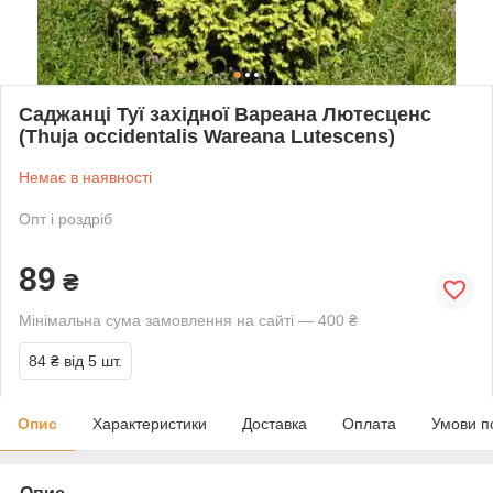
Саджанці Туї західної Вареана Лютесценс
(Thuja occidentalis Wareana Lutescens)
Немає в наявності
Опт і роздріб
89
₴
Мінімальна сума замовлення на сайті — 400 ₴
84 ₴
від 5 шт.
Опис
Характеристики
Доставка
Оплата
Умови п