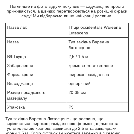
Погляньте на фото відгуки покупців — саджанці не просто
приживаються, а швидко перетворюються на розкішні окраси
саду! Ми відбираємо лише найкращі рослини.
Назва лат.
Thuja occidentalis Wareana
Lutescens
Назва
Туя західна Вареана
Лютесценс
В/Ш куща
2,5 / 1,5 м
Забарвлення
кремово-жовто-зелене
Форма крони
широкопірамідальна
Вік саджанця
однорічний
Розмір посадкового
20-35 см
матеріалу
Упаковка
P9
Туя західна Вареана Лютесценс - це рослина, що
вирізняється широкопірамідальною формою, щільною та
густогіллястою кроною, заввишки до 2,5 м та завширшки
крони 1,5 м. Колір лусочок змінюється залежно від сезону: