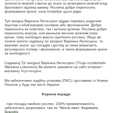
золотисто-жовтий з весни до осені та зеленувато-жовтий іноді
бронзового відтінку взимку. Рослина добре переносить
формування крони, хоча потребує цього рідко.
Туя західна Вареана Лютесценс віддає перевагу родючим
ґрунтам з обов'язковим поливом або зволоженням. Добре
переносить як освітлені, так і затінені ділянки. Рослина добре
переносить морози, але ранньою весною можливі опіки
крони, тому необхідно вчасно притіняти рослину. Якщо ви
хочете купити саджанці туї західної Вареана Лютесценс, то
важливо знати, що посадка і догляд за ними вимагають
регулярного поливу і зволоження, а також формування крони
за необхідності.
Саджанці Туї західної Вареана Лютесценс (Thuja occidentalis
Wareana Lutescens) Ви можете замовити на сайті інтернет -
магазину
Агролендинг.
Ми забезпечимо надійну упаковку (ПКС) і доставимо їх Новою
Поштою у будь яке місто України.
Корисні поради:
- при посадці хвойних рослин, 100% приживлюваність
забезпечать укорінювачі, такі як:
Чисти лист
,
Корневін
,
Grandis
.