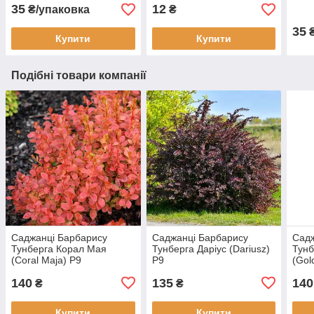
35
12
₴/упаковка
₴
35
Купити
Купити
Подібні товари компанії
Саджанці Барбарису
Саджанці Барбарису
Садж
Тунберга Корал Мая
Тунберга Даріус (Dariusz)
Тунб
(Coral Maja) Р9
Р9
(Gol
140
135
140
₴
₴
Купити
Купити