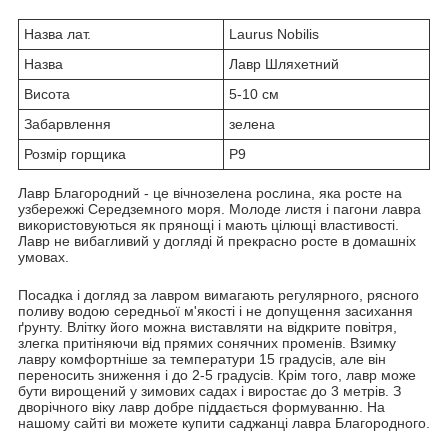
Назва лат.
Laurus Nobilis
Назва
Лавр Шляхетний
Висота
5-10 см
Забарвлення
зелена
Розмір горщика
Р9
Лавр Благородний - це вічнозелена рослина, яка росте на
узбережжі Середземного моря. Молоде листя і пагони лавра
використовуються як прянощі і мають цілющі властивості.
Лавр не вибагливий у догляді й прекрасно росте в домашніх
умовах.
Посадка і догляд за лавром вимагають регулярного, рясного
поливу водою середньої м'якості і не допущення засихання
ґрунту. Влітку його можна виставляти на відкрите повітря,
злегка притіняючи від прямих сонячних променів. Взимку
лавру комфортніше за температури 15 градусів, але він
переносить зниження і до 2-5 градусів. Крім того, лавр може
бути вирощений у зимових садах і виростає до 3 метрів. З
дворічного віку лавр добре піддається формуванню. На
нашому сайті ви можете купити саджанці лавра Благородного.