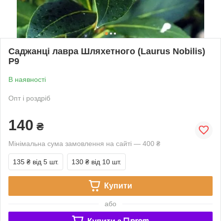
Саджанці лавра Шляхетного (Laurus Nobilis)
Р9
В наявності
Опт і роздріб
140
₴
Мінімальна сума замовлення на сайті — 400 ₴
135 ₴
від 5 шт.
130 ₴
від 10 шт.
Купити
або