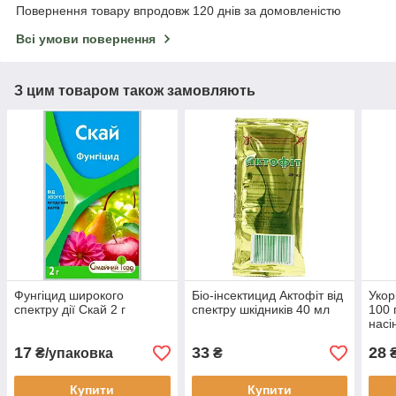
Повернення товару впродовж 120 днів за домовленістю
Всі умови повернення
З цим товаром також замовляють
Фунгіцид широкого
Біо-інсектицид Актофіт від
Укор
спектру дії Скай 2 г
спектру шкідників 40 мл
100 
насі
17
33
28
₴/упаковка
₴
Купити
Купити