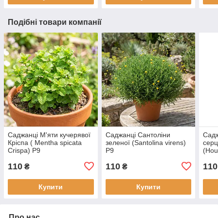
Подібні товари компанії
Саджанці М'яти кучерявої
Саджанці Сантоліни
Садж
Кріспа ( Mentha spicata
зеленої (Santolina virens)
серц
Crispa) Р9
Р9
(Hou
Cham
110
110
110
₴
₴
Купити
Купити
Про нас