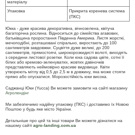
матеріалу
Упаковка
Прикрита коренева система
(ПКС)
Юкка - дуже красива декоративна, вічнозелена, квітуча
багаторічна рослина. Відноситься до сімейства агавових,
батьківщина проростання Південна Америка. Листя жорсткі,
мечоподібні, розташовані спірально, виростають до 100
сантиметрів завдовжки. Суцвіття дуже великі, до 200
сантиметрів, прямостоячі, широкорозкидисті волоті, виходять
з середини листової розетки. Коли юка садова цвіте, сотні її
білих або кремово-зеленуватих, жовтих дзвіночків
представляють неймовірно красиве видовище. Квіти
утворюють мітлу від 0,5 до 2,5 м в довжину, яка може стояти
прямо або опускатися. Морозостійкість юки висока.
Саджанці Юки (Yucca) Ви можете замовити на сайті магазину
Агролендінг
Ми забезпечимо надійну упаковку (ПКС) і доставимо їх Новою
Поштою у будь яке місто України.
Детальніше про цей та інші товари Ви можете дізнатися на
нашому сайті
agro-landing.com.ua