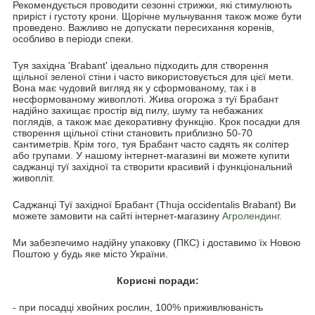
Рекомендується проводити сезонні стрижки, які стимулюють
приріст і густоту крони. Щорічне мульчування також може бути
проведено. Важливо не допускати пересихання коренів,
особливо в періоди спеки.
Туя західна 'Brabant' ідеально підходить для створення
щільної зеленої стіни і часто використовується для цієї мети.
Вона має чудовий вигляд як у сформованому, так і в
несформованому живоплоті. Жива огорожа з туї Брабант
надійно захищає простір від пилу, шуму та небажаних
поглядів, а також має декоративну функцію. Крок посадки для
створення щільної стіни становить приблизно 50-70
сантиметрів. Крім того, туя Брабант часто садять як солітер
або групами. У нашому інтернет-магазині ви можете купити
саджанці туї західної та створити красивий і функціональний
живопліт.
Саджанці Туї західної Брабант (Thuja occidentalis Brabant) Ви
можете замовити на сайті інтернет-магазину
Агролендинг.
Ми забезпечимо надійну упаковку (ПКС) і доставимо їх Новою
Поштою у будь яке місто України.
Корисні поради:
- при посадці хвойних рослин, 100% приживлюваність