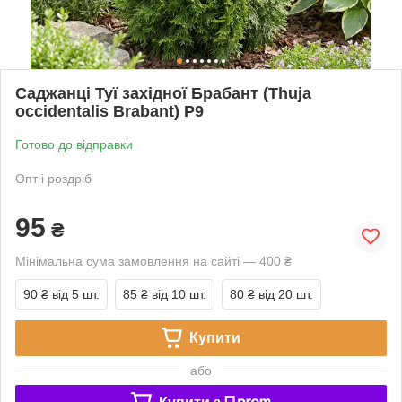
Саджанці Туї західної Брабант (Thuja
occidentalis Brabant) Р9
Готово до відправки
Опт і роздріб
95
₴
Мінімальна сума замовлення на сайті — 400 ₴
90 ₴
від 5 шт.
85 ₴
від 10 шт.
80 ₴
від 20 шт.
Купити
або