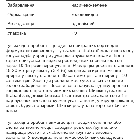
Забарвлення
насичено-зелене
Форма крони
колоновидна
Вік саджанця
однорічний
Упаковка
Р9
Туя західна Брабант - це один із найкращих сортів для
формування живоплоту. Туя західна 'Brabant' має вічнозелену
конусоподібну крону з дуже розгалуженими гілками. Вона
характеризується швидким ростом, який сповільнюється
через 10-15 років вирощування. Розмір цієї рослини становить
15-20 метрів у висоту і 3-4 (6) метрів завширшки. Річний
приріст у висоту становить 30 сантиметрів, а в ширину - 10
сантиметрів. Хвоя цієї рослини має лускате, світло жовто-
зелене забарвлення. Восени вона набуває відтінку бронзи і
зберігає його протягом зимових місяців. Шишки туї західної
Brabant завдовжки близько 1 сантиметра складаються з 4-5
пар лусочок, які спочатку жовтуваті, а потім, у міру дозрівання,
стають бурувато-сірими. Шишки ростуть на коротких бічних
гілках.
Туя західна Брабант вимагає для посадки сонячних або
злегка затінених місць і середніх родючих ґрунтів, але
найкраще росте на слабкокислих ґрунтах з високою
вологістю. У догляді за нею немає особливих складнощів.