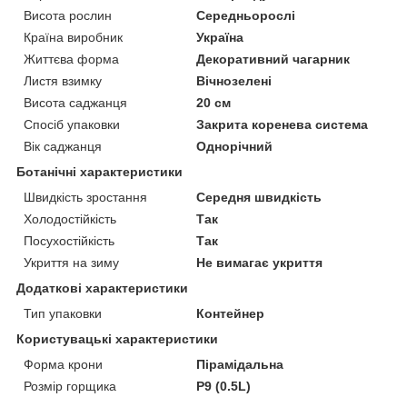
Висота рослин
Середньорослі
Країна виробник
Україна
Життєва форма
Декоративний чагарник
Листя взимку
Вічнозелені
Висота саджанця
20 см
Спосіб упаковки
Закрита коренева система
Вік саджанця
Однорічний
Ботанічні характеристики
Швидкість зростання
Середня швидкість
Холодостійкість
Так
Посухостійкість
Так
Укриття на зиму
Не вимагає укриття
Додаткові характеристики
Тип упаковки
Контейнер
Користувацькi характеристики
Форма крони
Пірамідальна
Розмір горщика
P9 (0.5L)