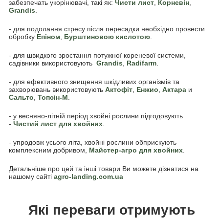
забезпечать укорінювачі, такі як:
Чисти лист
,
Корневін
,
Grandis
.
- для подолання стресу після пересадки необхідно провести
обробку
Епіном
,
Бурштиновою кислотою
.
- для швидкого зростання потужної кореневої системи,
садівники використовують
Grandis
,
Radifarm
.
- для ефективного знищення шкідливих організмів та
захворювань використовують
Актофіт
,
Енжио
,
Актара
и
Сальто
,
Топсін-М
.
- у весняно-літній період хвойні рослини підгодовують
-
Чистий лист для хвойних
.
- упродовж усього літа, хвойні рослини обприскують
комплексним добривом,
Майстер-агро для хвойних
.
Детальніше про цей та інші товари Ви можете дізнатися на
нашому сайті
agro-landing.com.ua
Які переваги отримують