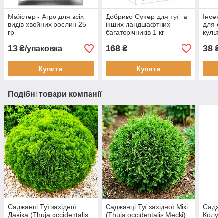
Майстер - Агро для всіх
Добриво Супер для туї та
Інсе
видів хвойних рослин 25
інших ландшафтних
для 
гр
багаторічників 1 кг
куль
Syng
13
168
38
₴/упаковка
₴
₴
Купити
Купити
Подібні товари компанії
Саджанці Туї західної
Саджанці Туї західної Мікі
Садж
Даніка (Thuja occidentalis
(Thuja occidentalis Mecki)
Колу