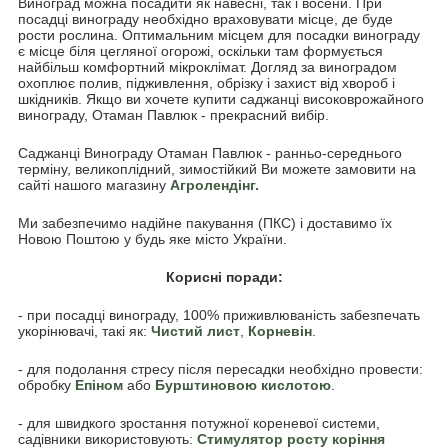
Виноград можна посадити як навесні, так і восени. При
посадці винограду необхідно враховувати місце, де буде
рости рослина. Оптимальним місцем для посадки винограду
є місце біля цегляної огорожі, оскільки там формується
найбільш комфортний мікроклімат. Догляд за виноградом
охоплює полив, підживлення, обрізку і захист від хвороб і
шкідників. Якщо ви хочете купити саджанці високоврожайного
винограду, Отаман Павлюк - прекрасний вибір.
Саджанці Винограду Отаман Павлюк - ранньо-середнього
терміну, великоплідний, зимостійкий Ви можете замовити на
сайті нашого магазину
Агролендінг
.
Ми забезпечимо надійне пакування (ПКС) і доставимо їх
Новою Поштою у будь яке місто України.
Корисні поради:
- при посадці винограду, 100% приживлюваність забезпечать
укорінювачі, такі як:
Чистий лист
,
Корневін
.
- для подолання стресу після пересадки необхідно провести:
обробку
Епіном
або
Бурштиновою кислотою
.
- для швидкого зростання потужної кореневої системи,
садівники використовують:
Стимулятор росту коріння