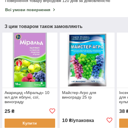
Повернення товару впродовж 120 днів за домовленістю
Всі умови повернення
З цим товаром також замовляють
Акарицид «Міральд» 10
Майстер-Агро для
Інсе
мл для яблуні, сої,
винограду 25 гр
для 
винограду
куль
Syng
25
38
₴
₴
10
₴/упаковка
Купити