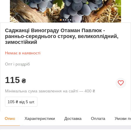
Саджанці Винограду Отаман Павлюк -
ранньо-середнього строку, великоплідний,
зимостійкий
Немає в наявності
Опт і роздріб
115
₴
Мінімальна сума замовлення на сайті — 400 ₴
105 ₴
від 5 шт.
Опис
Характеристики
Доставка
Оплата
Умови п