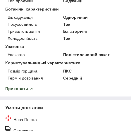
Тип продукції
Саджанці
Ботанічні характеристики
Вік саджанця
Однорічний
Посухостійкість
Так
Тривалість життя
Багаторічні
Холодостійкість
Так
Упаковка
Упаковка
Поліетиленовий пакет
Користувальницькі характеристики
Розмір горщика
ПКС
Термін дозрівання
Середній
Приховати
Умови доставки
Нова Пошта
Самовивіз