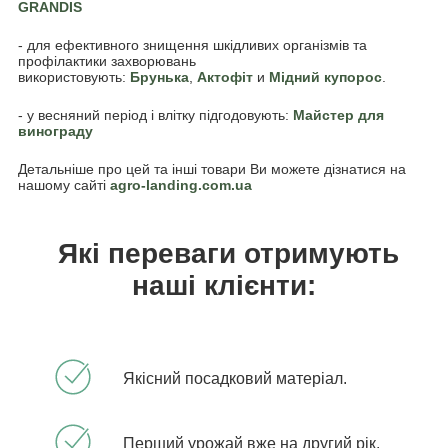
GRANDIS
- для ефективного знищення шкідливих організмів та
профілактики захворювань
використовують:
Брунька
,
Акто
фіт
и
Мідний купорос
.
- у весняний період і влітку підгодовують:
Майстер
для
винограду
Детальніше про цей та інші товари Ви можете дізнатися на
нашому сайті
agro-landing.com.ua
Які переваги отримують
наші клієнти:
Якісний посадковий матеріал.
Перший урожай вже на другий рік.