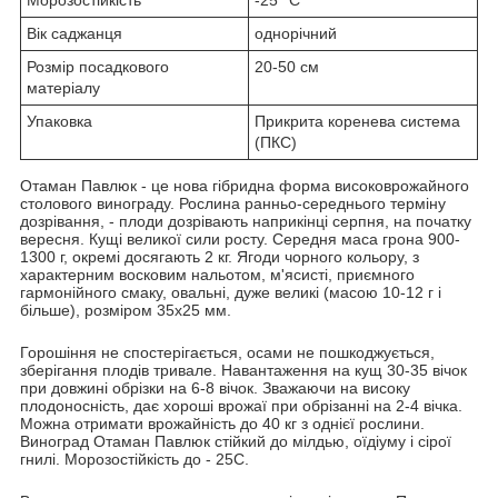
Вік саджанця
однорічний
Розмір посадкового
20-50 см
матеріалу
Упаковка
Прикрита коренева система
(ПКС)
Отаман Павлюк - це нова гібридна форма високоврожайного
столового винограду. Рослина ранньо-середнього терміну
дозрівання, - плоди дозрівають наприкінці серпня, на початку
вересня. Кущі великої сили росту. Середня маса грона 900-
1300 г, окремі досягають 2 кг. Ягоди чорного кольору, з
характерним восковим нальотом, м'ясисті, приємного
гармонійного смаку, овальні, дуже великі (масою 10-12 г і
більше), розміром 35х25 мм.
Горошіння не спостерігається, осами не пошкоджується,
зберігання плодів тривале. Навантаження на кущ 30-35 вічок
при довжині обрізки на 6-8 вічок. Зважаючи на високу
плодоносність, дає хороші врожаї при обрізанні на 2-4 вічка.
Можна отримати врожайність до 40 кг з однієї рослини.
Виноград Отаман Павлюк стійкий до мілдью, оїдіуму і сірої
гнилі. Морозостійкість до - 25С.