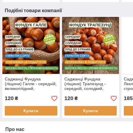
Подібні товари компанії
Саджанці Фундука
Саджанці Фундука
Садж
(ліщини) Галле - середній,
(ліщини) Трапезунд -
Лекл
великоплідний,
середній, солодкий,
стро
зимостійкий
зимостійкий
моро
120
120
185
₴
₴
Купити
Купити
Про нас