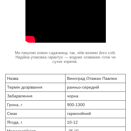
Ми пакуємо кожен саджанець так, ніби веземо його собі.
Надійна упаковка гарантує — жодних зламаних гілок чи
сухих коренів.
Назва
Виноград Отаман Павлюк
Термін дозрівання
ранньо-середній
Забарвлення
чорна
Грона, г
900-1300
Смак
гармонійний
Ягода, г
10-12
Морозостійкість
-25 °С