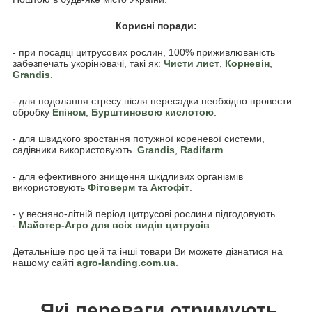
Корисні поради:
- при посадці цитрусових рослин, 100% приживлюваність
забезпечать укорінювачі, такі як:
Чисти лист
,
Корневін
,
Grandis
.
- для подолання стресу після пересадки необхідно провести
обробку
Епіном
,
Бурштиновою кислотою
.
- для швидкого зростання потужної кореневої системи,
садівники використовують
Grandis
,
Radifarm
.
- для ефективного знищення шкідливих організмів
використовують
Фітоверм
та
Актофіт
.
- у весняно-літній період цитрусові рослини підгодовують
-
Майстер-Агро для всіх видів цитрусів
Детальніше про цей та інші товари Ви можете дізнатися на
нашому сайті
agro-landing.com.
ua
.
Які переваги отримують