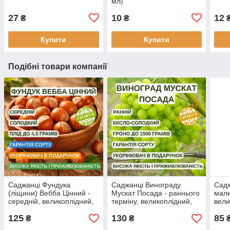
мл)
27
10
12
₴
₴
₴
Купити
Купити
Подібні товари компанії
Саджанці Фундука
Саджанці Винограду
Садж
(ліщини) Вебба Цінний -
Мускат Посада - раннього
мали
середній, великоплідний,
терміну, великоплідний,
вели
урожайний
урожайний
уро
125
130
85
₴
₴