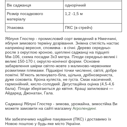
Вік саджанця
однорічний
Розмір посадкового
1,2 -1,5 м
матеріалу
Упаковка
ПКС (в стрейч)
Яблуня Глостер - промисловий сорт виведений в Німеччині,
яблуня зимового терміну дозрівання. Знімна стиглість настає
наприкінці вересня, споживча - в січні. Дерево середньо-
росле з округлою кроною, щеплені саджанці на підщепі
Мм-106, схема посадки 3х3 метра. Плоди середньо-великі і
великі 150-170 г, округло-конічної форми. Основне
забарвлення шкірки світло-жовте з малиново-червоними
розмитими плямами. Підшкірні точки численні, світлі, добре
помітні. М'якоть зеленувато-біла, щільна, дрібнозерниста,
дуже соковита. Крона куляста, не густа. Смак насичений,
гармонійний, кисло-солодкий. Дегустаційна оцінка (4,5-4,6
бала). Плоди зберігаються до квітня. Кращі запилювачі —
Айдаред, Джонатан, Гала.
Саджанці Яблуні Глостер - зимова, урожайна, зимостійка Ви
можете замовити на сайті магазину
Агролендинг.
Ми забезпечимо надійне пакування (ПКС) і доставимо їх
Новою поштою у будь-яке місто України.