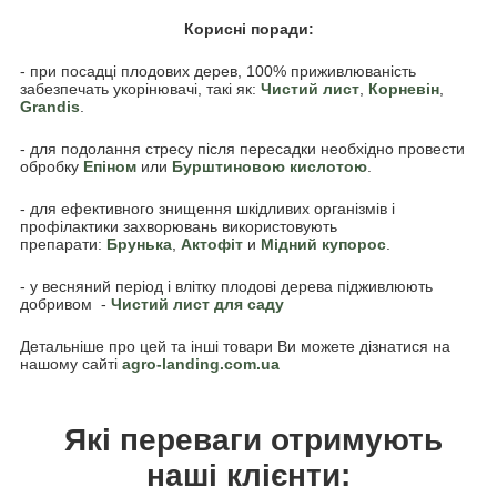
Корисні поради:
- при посадці плодових дерев, 100% приживлюваність
забезпечать укорінювачі, такі як:
Чистий лист
,
Корневін
,
Grandis
.
- для подолання стресу після пересадки необхідно провести
обробку
Епіном
или
Бурштиновою кислотою
.
- для ефективного знищення шкідливих організмів і
профілактики захворювань використовують
препарати:
Брунька
,
Акто
фіт
и
Мідний купорос
.
- у весняний період і влітку плодові дерева підживлюють
добривом -
Чистий лист для саду
Детальніше про цей та інші товари Ви можете дізнатися на
нашому сайті
agro-landing.com.ua
Які переваги отримують
наші клієнти: