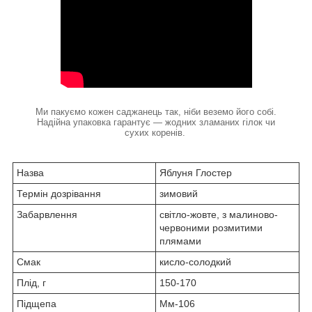
Ми пакуємо кожен саджанець так, ніби веземо його собі.
Надійна упаковка гарантує — жодних зламаних гілок чи
сухих коренів.
Назва
Яблуня Глостер
Термін дозрівання
зимовий
Забарвлення
світло-жовте, з малиново-
червоними розмитими
плямами
Смак
кисло-солодкий
Плід, г
150-170
Підщепа
Мм-106