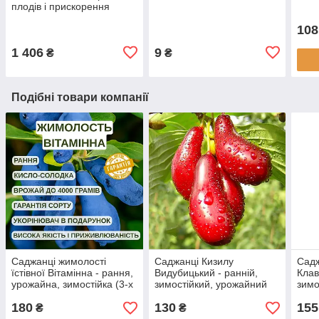
плодів і прискорення
дозрівання Світ (Sweet) 1
108
л, Valagro
1 406
9
₴
₴
Подібні товари компанії
Саджанці жимолості
Саджанці Кизилу
Садж
їстівної Вітамінна - рання,
Видубицький - ранній,
Клав
урожайна, зимостійка (3-х
зимостійкий, урожайний
зимо
річна) С1.5
180
130
155
₴
₴