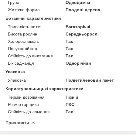
Група
Однодомна
Життєва форма
Плодові дерева
Ботанічні характеристики
Тривалість життя
Багаторічні
Висота рослин
Середньорослі
Холодостійкість
Так
Посухостійкість
Так
Стійкість до вилягання
Так
Вік саджанця
Однорічний
Упаковка
Упаковка
Поліетиленовий пакет
Користувальницькі характеристики
Термін дозрівання
Пізній
Розмір горщика
ПКС
Стійкість до ламання
Так
Приховати