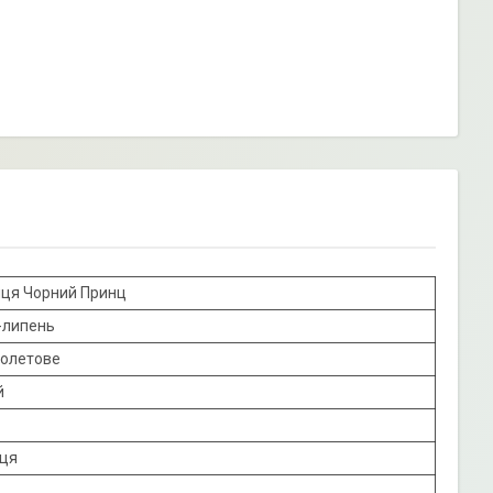
ця Чорний Принц
-липень
іолетове
й
ця