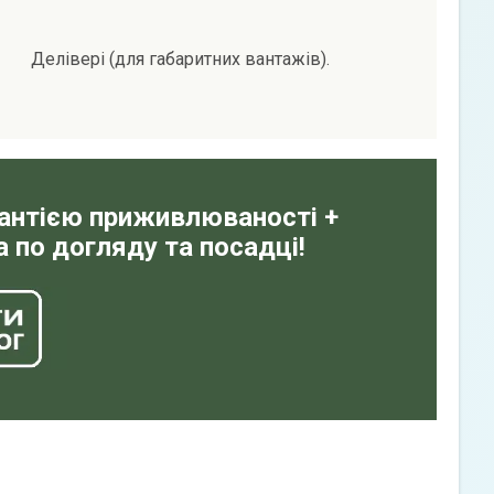
Делівері (для габаритних вантажів).
рантією приживлюваності +
 по догляду та посадці!