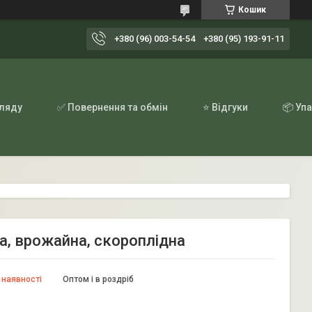
Кошик
+380 (96) 003-54-54
+380 (95) 193-91-11
гляду
✅ Повернення та обмін
⭐ Відгуки
📦 Уп
а, врожайна, скороплідна
 наявності
Оптом і в роздріб