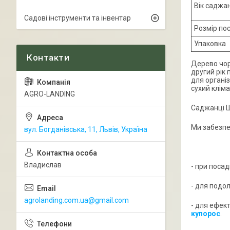
Вік саджа
Садові інструменти та інвентар
Розмір по
Упаковка
Дерево чор
другий рік 
для органі
сухий кліма
AGRO-LANDING
Саджанці Ш
Ми забезпе
вул. Богданівська, 11, Львів, Україна
Владислав
- при поса
- для подо
agrolanding.com.ua@gmail.com
- для ефек
купорос
.