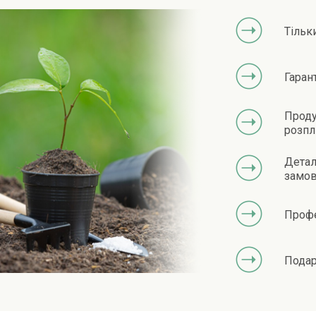
Тільк
Гаран
Проду
розпл
Детал
замов
Профе
Подар