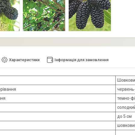
Характеристики
Інформація для замовлення
Шовкови
зрівання
червень
ння
темно-ф
солодки
до 5 см
шовкови