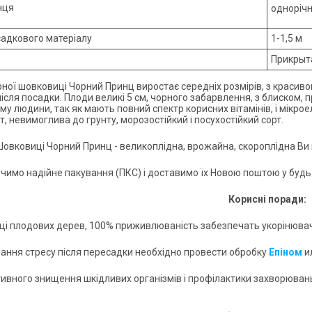
нця
одноріч
садкового матеріалу
1-1,5 м
Прикрыта
ної шовковиці Чорний Принц виростає середніх розмірів, з краси
після посадки. Плоди великі 5 см, чорного забарвлення, з блиском,
зму людини, так як мають повний спектр корисних вітамінів, і мікр
т, невимоглива до грунту, морозостійкий і посухостійкий сорт.
овковиці Чорний Принц - великоплідна, врожайна, скороплідна Ви
чимо надійне пакування (ПКС) і доставимо їх Новою поштою у будь-
Корисні поради:
дці плодових дерев, 100% приживлюваність забезпечать укорінювачі,
лання стресу після пересадки необхідно провести обробку
Епіном
и
тивного знищення шкідливих організмів і профілактики захворюва