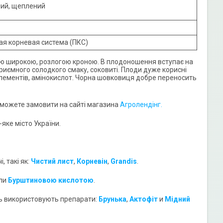
ний, щеплений
я корневая система (ПКС)
вою широкою, розлогою кроною. В плодоношення вступає на
 приємного солодкого смаку, соковиті. Плоди дуже корисні
оелементів, амінокислот. Чорна шовковиця добре переносить
 можете замовити на сайті магазина
Агролендінг.
яке місто України.
 такі як:
Чистий лист
,
Корневін
,
Grandis
.
ли
Бурштиновою кислотою
.
нь використовують препарати:
Брунька
,
Акто
фіт
и
Мідний