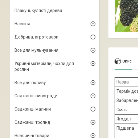
Плакучі, кулясті дерева
Насіння
Добрива, агротовари
Все для мульчування
Опис
Укривні матеріали, чохли для
рослин
Назва
Все для поливу
Термін до
Саджанці винограду
Забарвле
Саджанці малини
Смак
Ягода, г
Саджанці троянд
Підщепа
Новорічні товари