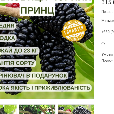
315 
Показат
Мініма
+380 (9
поверн