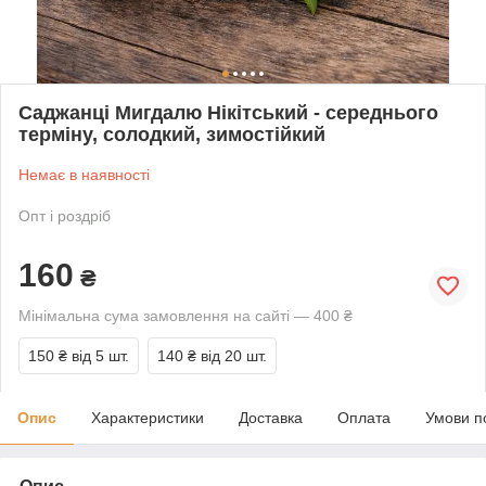
Саджанці Мигдалю Нікітський - середнього
терміну, солодкий, зимостійкий
Немає в наявності
Опт і роздріб
160
₴
Мінімальна сума замовлення на сайті — 400 ₴
150 ₴
від 5 шт.
140 ₴
від 20 шт.
Опис
Характеристики
Доставка
Оплата
Умови п