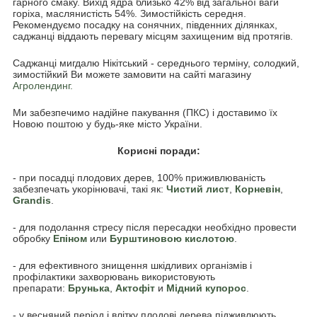
гарного смаку. Вихід ядра близько 42% від загальної ваги
горіха, маслянистість 54%. Зимостійкість середня.
Рекомендуємо посадку на сонячних, південних ділянках,
саджанці віддають перевагу місцям захищеним від протягів.
Саджанці мигдалю Нікітський - середнього терміну, солодкий,
зимостійкий Ви можете замовити на сайті магазину
Агролендинг.
Ми забезпечимо надійне пакування (ПКС) і доставимо їх
Новою поштою у будь-яке місто України.
Корисні поради:
- при посадці плодових дерев, 100% приживлюваність
забезпечать укорінювачі, такі як:
Чистий лист
,
Корневін
,
Grandis
.
- для подолання стресу після пересадки необхідно провести
обробку
Епіном
или
Бурштиновою кислотою
.
- для ефективного знищення шкідливих організмів і
профілактики захворювань використовують
препарати:
Брунька
,
Акто
фіт
и
Мідний купорос
.
- у весняний період і влітку плодові дерева підживлюють