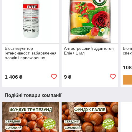
Біостимулятор
Антистресовий адаптоген
Біо-
інтенсивності забарвлення
Епін+ 1 мл
спек
плодів і прискорення
дозрівання Світ (Sweet) 1
108
л, Valagro
1 406
9
₴
₴
Подібні товари компанії