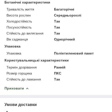
Ботанічні характеристики
Тривалість життя
Багаторічні
Висота рослин
Середньорослі
Холодостійкість
Так
Посухостійкість
Так
Стійкість до вилягання
Так
Вік саджанця
Однорічний
Упаковка
Упаковка
Поліетиленовий пакет
Користувальницькі характеристики
Термін дозрівання
Ранній
Розмір горщика
ПКС
Стійкість до ламання
Так
Приховати
Умови доставки