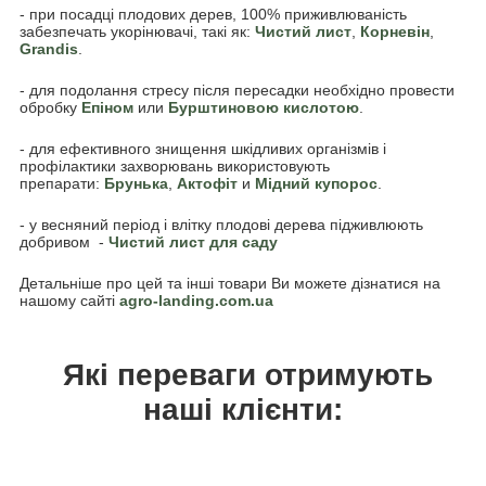
- при посадці плодових дерев, 100% приживлюваність
забезпечать укорінювачі, такі як:
Чистий лист
,
Корневін
,
Grandis
.
- для подолання стресу після пересадки необхідно провести
обробку
Епіном
или
Бурштиновою кислотою
.
- для ефективного знищення шкідливих організмів і
профілактики захворювань використовують
препарати:
Брунька
,
Акто
фіт
и
Мідний купорос
.
- у весняний період і влітку плодові дерева підживлюють
добривом -
Чистий лист для саду
Детальніше про цей та інші товари Ви можете дізнатися на
нашому сайті
agro-landing.com.ua
Які переваги отримують
наші клієнти: