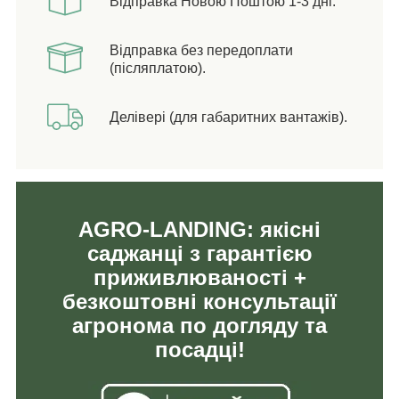
Відправка Новою Поштою 1-3 дні.
Відправка без передоплати
(післяплатою).
Делівері (для габаритних вантажів).
AGRO-LANDING: якісні
саджанці з гарантією
приживлюваності +
безкоштовні консультації
агронома по догляду та
посадці!