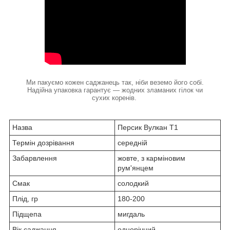
Ми пакуємо кожен саджанець так, ніби веземо його собі.
Надійна упаковка гарантує — жодних зламаних гілок чи
сухих коренів.
Назва
Персик Вулкан Т1
Термін дозрівання
середній
Забарвлення
жовте, з карміновим
рум'янцем
Смак
солодкий
Плід, гр
180-200
Підщепа
мигдаль
Вік саджанця
однорічний