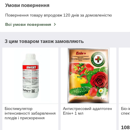
Умови повернення
Повернення товару впродовж 120 днів за домовленістю
Всі умови повернення
З цим товаром також замовляють
Біостимулятор
Антистресовий адаптоген
Біо-
інтенсивності забарвлення
Епін+ 1 мл
спек
плодів і прискорення
дозрівання Світ (Sweet) 1
108
л, Valagro