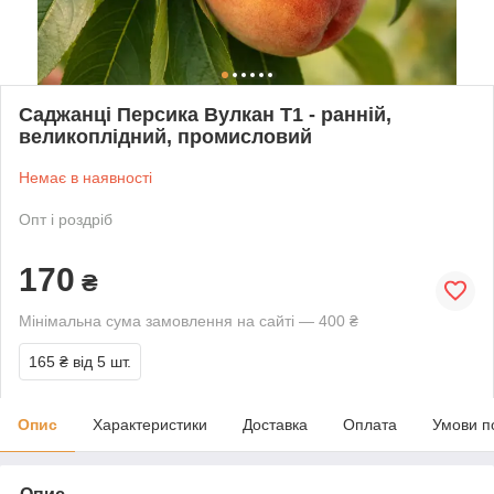
Саджанці Персика Вулкан Т1 - ранній,
великоплідний, промисловий
Немає в наявності
Опт і роздріб
170
₴
Мінімальна сума замовлення на сайті — 400 ₴
165 ₴
від 5 шт.
Опис
Характеристики
Доставка
Оплата
Умови п