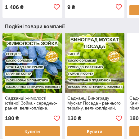
1 406
9
₴
₴
Подібні товари компанії
Саджанці жимолості
Саджанці Винограду
Садж
їстівної Зойка - середньо-
Мускат Посада - раннього
Камч
рання, великоплідна,
терміну, великоплідний,
пізн
десертна 3-х річна С1.5
урожайний
урож
180
130
180
₴
₴
Купити
Купити