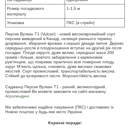
Розмір посадкового
1-1,5 м
матеріалу
Упаковка
ПКС (в стрейч)
Персик Вулкан Т1 (Vulcan) - новий високоврожайний сорт
персика виведений в Канаді, селекція раннього терміну
дозрівання, збирання врожаю з першої декади липня. Дерево
середньо-росле в плодоношення вступає на другий рік після
посадки. Плоди округлі, дуже великі, середньої маси 200
грамів і більше, жовтого забарвлення з карміновим
рум'янцем, що покриває практично всю поверхню плоду,
округ. М'якоть щільна, соковита, дуже високих смакових
якостей. Сорт промисловий, транспортабельність висока.
Стійкий до кучерявості листя. Морозостійкість висока.
Саджанці Персик Вулкан Т1 - ранній, великоплідний,
промисловий Ви можете замовити на сайті магазину
Агролендинг.
Ми забезпечимо надійне пакування (ПКС) і доставимо їх
Новою поштою у будь-яке місто України.
Корисні поради: