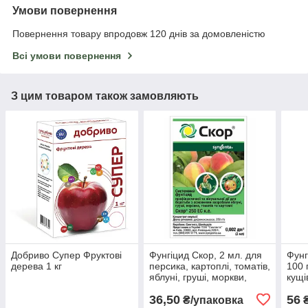
Умови повернення
Повернення товару впродовж 120 днів за домовленістю
Всі умови повернення
З цим товаром також замовляють
Добриво Супер Фруктові
Фунгіцид Скор, 2 мл. для
Фунг
дерева 1 кг
персика, картоплі, томатів,
100 
яблуні, груші, моркви,
кущі
Syngenta
36,50
56
₴/упаковка