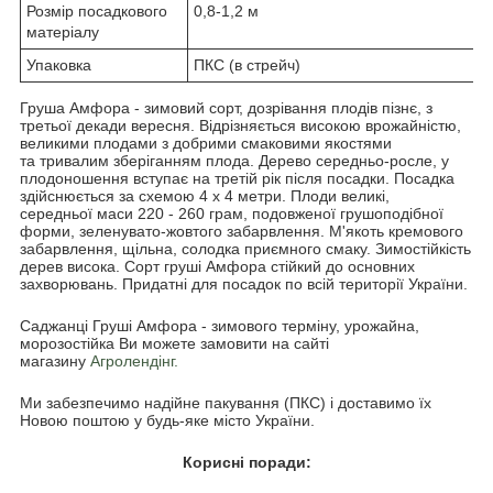
Розмір посадкового
0,8-1,2 м
матеріалу
Упаковка
ПКС (в стрейч)
Груша Амфора - зимовий сорт, дозрівання плодів пізнє, з
третьої декади вересня. Відрізняється високою врожайністю,
великими плодами з добрими смаковими якостями
та тривалим зберіганням плода. Дерево середньо-росле, у
плодоношення вступає на третій рік після посадки. Посадка
здійснюється за схемою 4 х 4 метри. Плоди великі,
середньої маси 220 - 260 грам, подовженої грушоподібної
форми, зеленувато-жовтого забарвлення. М'якоть кремового
забарвлення, щільна, солодка приємного смаку. Зимостійкість
дерев висока. Сорт груші Амфора стійкий до основних
захворювань. Придатні для посадок по всій території України.
Саджанці Груші Амфора - зимового терміну, урожайна,
морозостійка Ви можете замовити на сайті
магазину
Агролендінг.
Ми забезпечимо надійне пакування (ПКС) і доставимо їх
Новою поштою у будь-яке місто України.
Корисні поради: