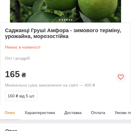
Саджанці Груші Амфора - зимового терміну,
урожайна, морозостійка
Немає в наявності
Опт і роздріб
165
₴
Мінімальна сума замовлення на сайті — 400 ₴
160 ₴
від 5 шт.
Опис
Характеристики
Доставка
Оплата
Умови п