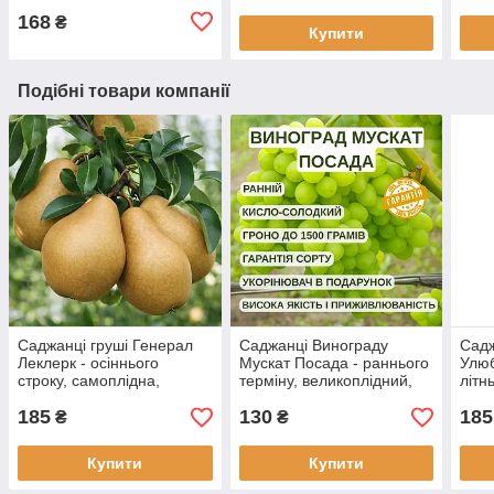
168
₴
Купити
Подібні товари компанії
Саджанці груші Генерал
Саджанці Винограду
Садж
Леклерк - осіннього
Мускат Посада - раннього
Улюб
строку, самоплідна,
терміну, великоплідний,
літн
морозостійка
урожайний
моро
185
130
185
₴
₴
Купити
Купити