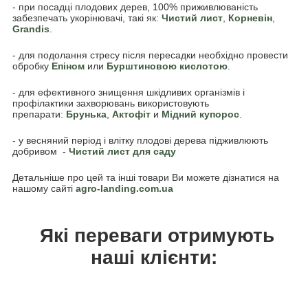
- при посадці плодових дерев, 100% приживлюваність
забезпечать укорінювачі, такі як:
Чистий лист
,
Корневін
,
Grandis
.
- для подолання стресу після пересадки необхідно провести
обробку
Епіном
или
Бурштиновою кислотою
.
- для ефективного знищення шкідливих організмів і
профілактики захворювань використовують
препарати:
Брунька
,
Акто
фіт
и
Мідний купорос
.
- у весняний період і влітку плодові дерева підживлюють
добривом -
Чистий лист для саду
Детальніше про цей та інші товари Ви можете дізнатися на
нашому сайті
agro-landing.com.ua
Які переваги отримують
наші клієнти: