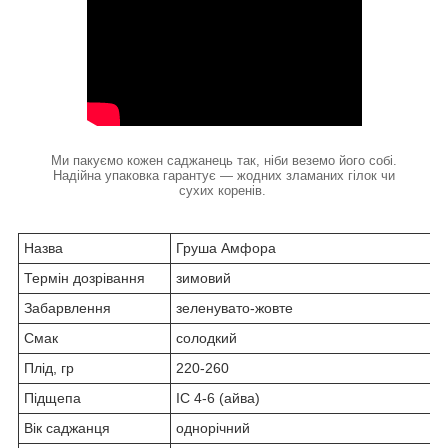
Ми пакуємо кожен саджанець так, ніби веземо його собі.
Надійна упаковка гарантує — жодних зламаних гілок чи
сухих коренів.
Назва
Груша Амфора
Термін дозрівання
зимовий
Забарвлення
зеленувато-жовте
Смак
солодкий
Плід, гр
220-260
Підщепа
ІС 4-6 (айва)
Вік саджанця
однорічний