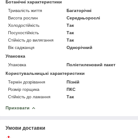
Ботанічні характеристики
Тривалість життя
Багаторічні
Висота рослин
Середньорослі
Холодостійкість
Так
Посухостійкість
Так
Стійкість до вилягання
Так
Вік саджанця
Однорічний
Упаковка
Упаковка
Поліетиленовий пакет
Користувальницькі характеристики
Термін дозрівання
Пізній
Розмір горщика
ПКС
Стійкість до ламання
Так
Приховати
Умови доставки