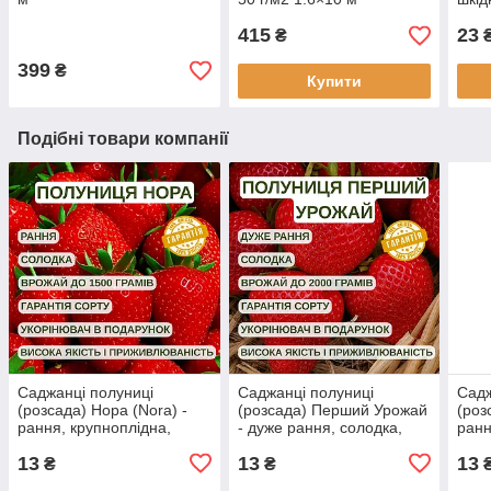
Шве
415
23
₴
399
₴
Купити
Подібні товари компанії
Саджанці полуниці
Саджанці полуниці
Садж
(розсада) Нора (Nora) -
(розсада) Перший Урожай
(роз
рання, крупноплідна,
- дуже рання, солодка,
ранн
врожайна
крупноплідна
вро
13
13
13
₴
₴