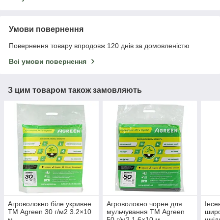
Умови повернення
Повернення товару впродовж 120 днів за домовленістю
Всі умови повернення
З цим товаром також замовляють
Агроволокно біле укривне
Агроволокно чорне для
Інсе
ТМ Agreen 30 г/м2 3.2×10
мульчування ТМ Agreen
широ
м
50 г/м2 1.6×10 м
шкід