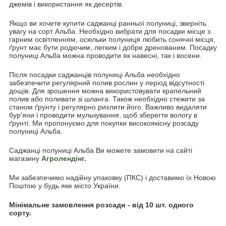
джемів і використання як десертів.
Якщо ви хочете купити саджанці ранньої полуниці, зверніть
увагу на сорт Альба. Необхідно вибрати для посадки місце з
гарним освітленням, оскільки полуниця любить сонячні місця,
ґрунт має бути родючим, легким і добре дренованим. Посадку
полуниці Альба можна проводити як навесні, так і восени.
Після посадки саджанців полуниці Альба необхідно
забезпечити регулярний полив рослин у період відсутності
дощів. Для зрошення можна використовувати крапельний
полив або поливати зі шланга. Також необхідно стежити за
станом ґрунту і регулярно рихлити його. Важливо видаляти
бур'яни і проводити мульчування, щоб зберегти вологу в
ґрунті. Ми пропонуємо для покупки високоякісну розсаду
полуниці Альба.
Саджанці полуниці Альба Ви можете замовити на сайті
магазину
Агролендінг
.
Ми забезпечимо надійну упаковку (ПКС) і доставимо їх Новою
Поштою у будь яке місто України.
Мінімальне замовлення розсади - від 10 шт. одного
сорту.