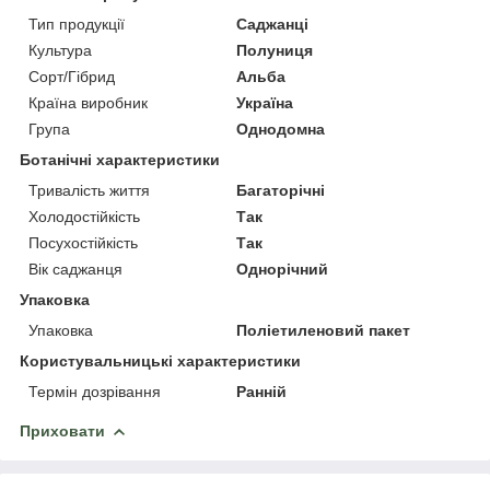
Тип продукції
Саджанці
Культура
Полуниця
Сорт/Гібрид
Альба
Країна виробник
Україна
Група
Однодомна
Ботанічні характеристики
Тривалість життя
Багаторічні
Холодостійкість
Так
Посухостійкість
Так
Вік саджанця
Однорічний
Упаковка
Упаковка
Поліетиленовий пакет
Користувальницькі характеристики
Термін дозрівання
Ранній
Приховати