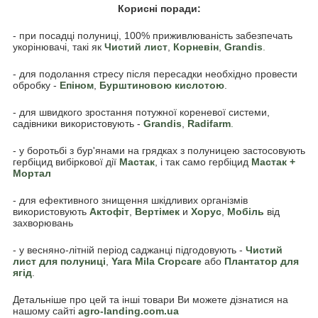
Корисні поради:
- при посадці полуниці, 100% приживлюваність забезпечать
укорінювачі, такі як
Чистий лист
,
Корневін
,
Grandis
.
- для подолання стресу після пересадки необхідно провести
обробку -
Епіном
,
Бурштиновою кислотою
.
- для швидкого зростання потужної кореневої системи,
садівники використовують -
Grandis
,
Radifarm
.
- у боротьбі з бур'янами на грядках з полуницею застосовують
гербіцид вибіркової дії
Мастак
, і так само гербіцид
Мастак +
Мортал
- для ефективного знищення шкідливих організмів
використовують
Акто
фіт
,
Вертімек
и
Хорус
,
Мобіль
від
захворювань
- у весняно-літній період саджанці підгодовують -
Чистий
лист для полуниці
,
Yara Mila Cropcare
або
Плантатор для
ягід
.
Детальніше про цей та інші товари Ви можете дізнатися на
нашому сайті
agro-landing.com.ua