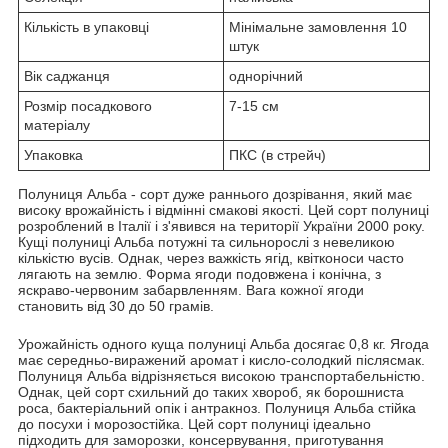
Кількість в упаковці
Мінімальне замовлення 10
штук
Вік саджанця
однорічний
Розмір посадкового
7-15 см
матеріалу
Упаковка
ПКС (в стрейч)
Полуниця Альба - сорт дуже раннього дозрівання, який має
високу врожайність і відмінні смакові якості. Цей сорт полуниці
розроблений в Італії і з'явився на території України 2000 року.
Кущі полуниці Альба потужні та сильнорослі з невеликою
кількістю вусів. Однак, через важкість ягід, квітконоси часто
лягають на землю. Форма ягоди подовжена і конічна, з
яскраво-червоним забарвленням. Вага кожної ягоди
становить від 30 до 50 грамів.
Урожайність одного куща полуниці Альба досягає 0,8 кг. Ягода
має середньо-виражений аромат і кисло-солодкий післясмак.
Полуниця Альба відрізняється високою транспортабельністю.
Однак, цей сорт схильний до таких хвороб, як борошниста
роса, бактеріальний опік і антракноз. Полуниця Альба стійка
до посухи і морозостійка. Цей сорт полуниці ідеально
підходить для заморозки, консервування, приготування