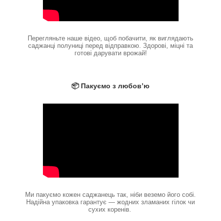
Перегляньте наше відео, щоб побачити, як виглядають
саджанці полуниці перед відправкою. Здорові, міцні та
готові дарувати врожай!
📦 Пакуємо з любов’ю
Ми пакуємо кожен саджанець так, ніби веземо його собі.
Надійна упаковка гарантує — жодних зламаних гілок чи
сухих коренів.