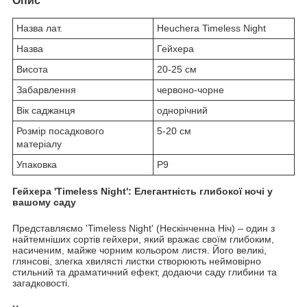
Опис
Назва лат.
Heuchera Timeless Night
Назва
Гейхера
Висота
20-25 см
Забарвлення
червоно-чорне
Вік саджанця
однорічний
Розмір посадкового
5-20 см
матеріалу
Упаковка
P9
Гейхера 'Timeless Night': Елегантність глибокої ночі у
вашому саду
Представляємо 'Timeless Night' (Нескінченна Ніч) – один з
найтемніших сортів гейхери, який вражає своїм глибоким,
насиченим, майже чорним кольором листя. Його великі,
глянсові, злегка хвилясті листки створюють неймовірно
стильний та драматичний ефект, додаючи саду глибини та
загадковості.