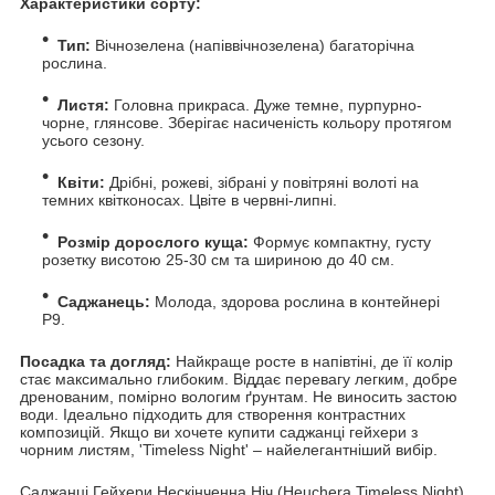
Характеристики сорту:
Тип:
Вічнозелена (напіввічнозелена) багаторічна
рослина.
Листя:
Головна прикраса. Дуже темне, пурпурно-
чорне, глянсове. Зберігає насиченість кольору протягом
усього сезону.
Квіти:
Дрібні, рожеві, зібрані у повітряні волоті на
темних квітконосах. Цвіте в червні-липні.
Розмір дорослого куща:
Формує компактну, густу
розетку висотою 25-30 см та шириною до 40 см.
Саджанець:
Молода, здорова рослина в контейнері
Р9.
Посадка та догляд:
Найкраще росте в напівтіні, де її колір
стає максимально глибоким. Віддає перевагу легким, добре
дренованим, помірно вологим ґрунтам. Не виносить застою
води. Ідеально підходить для створення контрастних
композицій. Якщо ви хочете купити саджанці гейхери з
чорним листям, 'Timeless Night' – найелегантніший вибір.
Саджанці Гейхери Нескінченна Ніч (Heuchera Timeless Night)