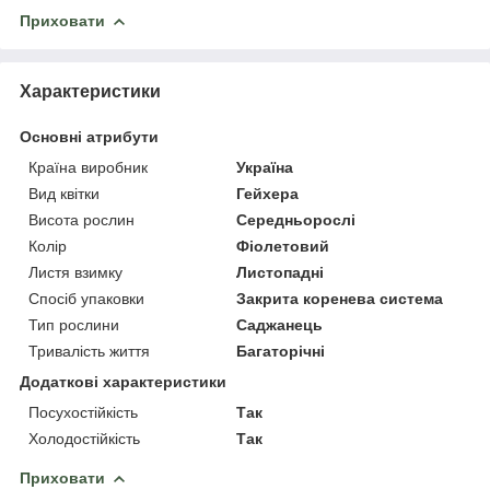
Приховати
Характеристики
Основні атрибути
Країна виробник
Україна
Вид квітки
Гейхера
Висота рослин
Середньорослі
Колір
Фіолетовий
Листя взимку
Листопадні
Спосіб упаковки
Закрита коренева система
Тип рослини
Саджанець
Тривалість життя
Багаторічні
Додаткові характеристики
Посухостійкість
Так
Холодостійкість
Так
Приховати