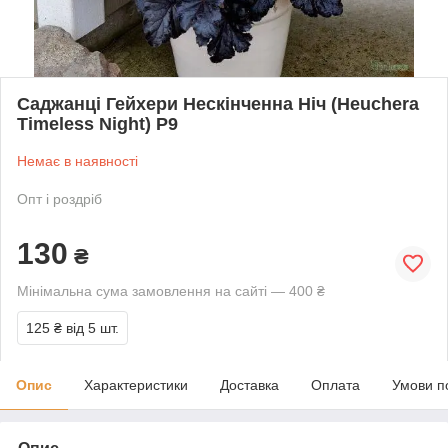
Саджанці Гейхери Нескінченна Ніч (Heuchera
Timeless Night) P9
Немає в наявності
Опт і роздріб
130
₴
Мінімальна сума замовлення на сайті — 400 ₴
125 ₴
від 5 шт.
Опис
Характеристики
Доставка
Оплата
Умови п