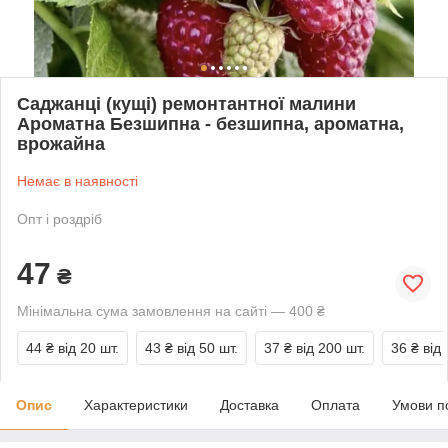
Саджанці (кущі) ремонтантної малини
Ароматна Безшипна - безшипна, ароматна,
врожайна
Немає в наявності
Опт і роздріб
47
₴
Мінімальна сума замовлення на сайті — 400 ₴
44 ₴
від 20 шт.
43 ₴
від 50 шт.
37 ₴
від 200 шт.
36 ₴
від
Опис
Характеристики
Доставка
Оплата
Умови п