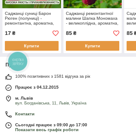
Саджанці суниці Барон
Саджанці ремонтантної
Садж
Рюген (полуниці) -
малини Шапка Мономаха
мали
ремонтантна, ароматна,
- великоплідна, ароматна,
вели
врожайна
щільна
уро
17
85
85
₴
₴
Купити
Купити
Про нас
100% позитивних з 1581 відгука за рік
Працює з 04.12.2015
м. Львів
вул. Богданівська, 11, Львів, Україна
Контакти
Сьогодні працює з 09:00 до 17:00
Показати весь графік роботи