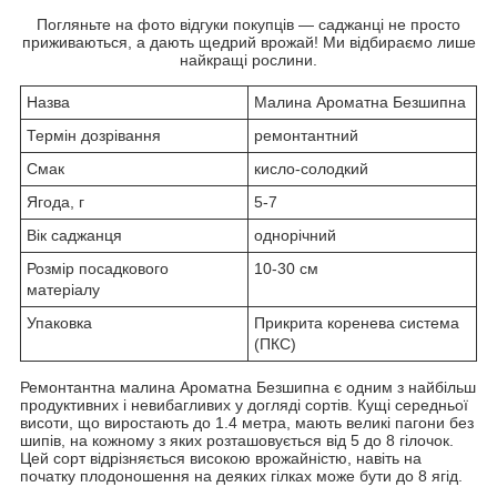
Погляньте на фото відгуки покупців — саджанці не просто
приживаються, а дають щедрий врожай! Ми відбираємо лише
найкращі рослини.
Назва
Малина Ароматна Безшипна
Термін дозрівання
ремонтантний
Смак
кисло-солодкий
Ягода, г
5-7
Вік саджанця
однорічний
Розмір посадкового
10-30 см
матеріалу
Упаковка
Прикрита коренева система
(ПКС)
Ремонтантна малина Ароматна Безшипна є одним з найбільш
продуктивних і невибагливих у догляді сортів. Кущі середньої
висоти, що виростають до 1.4 метра, мають великі пагони без
шипів, на кожному з яких розташовується від 5 до 8 гілочок.
Цей сорт відрізняється високою врожайністю, навіть на
початку плодоношення на деяких гілках може бути до 8 ягід.