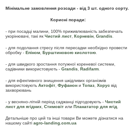
Мінімальне замовлення розсади - від 3 шт. одного сорту.
Корисні поради:
- при посадці малини, 100% приживлюваність забезпечать
укорінювачі, такі як
Чистий лист
,
Корневін
,
Grandis
.
- для подолання стресу після пересадки необхідно провести
обробку -
Епіном
,
Бурштиновою кислотою
.
- для швидкого зростання потужної кореневої системи,
садівники використовують -
Grandis
,
Radifarm
.
- для ефективного знищення шкідливих організмів
використовують
Акто
фіт
,
Фуфанон
и
Топаз
,
Хорус
від
захворювань
- у весняно-літній період саджанці підгодовують -
Чистий
лист для ягідних
,
Стимовіт
или
Планататор для ягід
.
Детальніше про цей та інші товари Ви можете дізнатися на
нашому сайті
agro-landing.com.ua