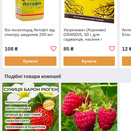
Біо-інсектицид Актофіт від
Укорінювач (Корневін)
Анти
спектру шкідників 200 мл
GRANDIS, 50 г для
Епін
саджанців, насіння і
розсади
108
85
12
₴
₴
Купити
Купити
Подібні товари компанії