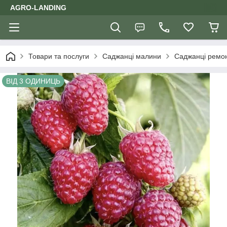
AGRO-LANDING
Товари та послуги
Саджанці малини
Саджанці ремон
ВІД 3 ОДИНИЦЬ