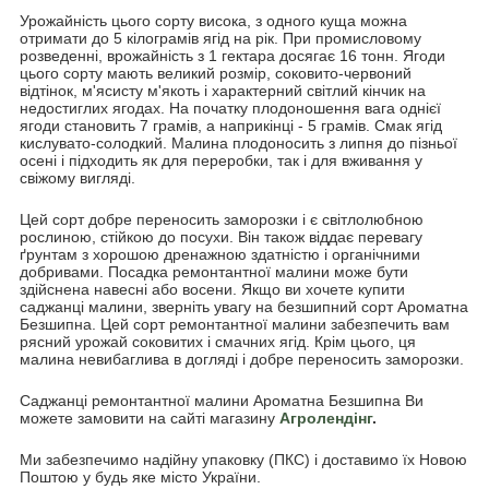
Урожайність цього сорту висока, з одного куща можна
отримати до 5 кілограмів ягід на рік. При промисловому
розведенні, врожайність з 1 гектара досягає 16 тонн. Ягоди
цього сорту мають великий розмір, соковито-червоний
відтінок, м'ясисту м'якоть і характерний світлий кінчик на
недостиглих ягодах. На початку плодоношення вага однієї
ягоди становить 7 грамів, а наприкінці - 5 грамів. Смак ягід
кислувато-солодкий. Малина плодоносить з липня до пізньої
осені і підходить як для переробки, так і для вживання у
свіжому вигляді.
Цей сорт добре переносить заморозки і є світлолюбною
рослиною, стійкою до посухи. Він також віддає перевагу
ґрунтам з хорошою дренажною здатністю і органічними
добривами. Посадка ремонтантної малини може бути
здійснена навесні або восени. Якщо ви хочете купити
саджанці малини, зверніть увагу на безшипний сорт Ароматна
Безшипна. Цей сорт ремонтантної малини забезпечить вам
рясний урожай соковитих і смачних ягід. Крім цього, ця
малина невибаглива в догляді і добре переносить заморозки.
Саджанці ремонтантної малини Ароматна Безшипна Ви
можете замовити на сайті магазину
Агролендінг
.
Ми забезпечимо надійну упаковку (ПКС) і доставимо їх Новою
Поштою у будь яке місто України.