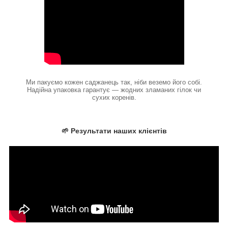
Ми пакуємо кожен саджанець так, ніби веземо його собі.
Надійна упаковка гарантує — жодних зламаних гілок чи
сухих коренів.
🌱 Результати наших клієнтів