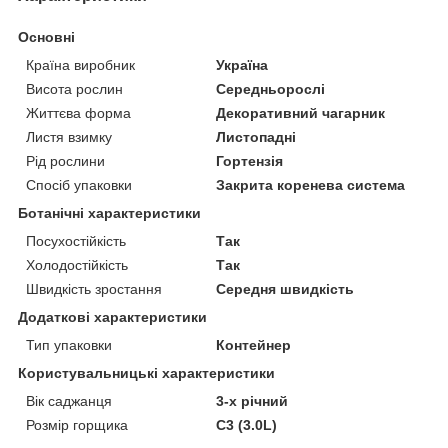
Основні
Країна виробник
Україна
Висота рослин
Середньорослі
Життєва форма
Декоративний чагарник
Листя взимку
Листопадні
Рід рослини
Гортензія
Спосіб упаковки
Закрита коренева система
Ботанічні характеристики
Посухостійкість
Так
Холодостійкість
Так
Швидкість зростання
Середня швидкість
Додаткові характеристики
Тип упаковки
Контейнер
Користувальницькі характеристики
Вік саджанця
3-х річний
Розмір горщика
C3 (3.0L)