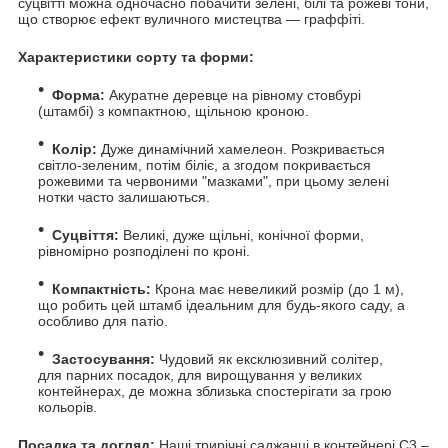
суцвітті можна одночасно побачити зелені, білі та рожеві тони,
що створює ефект вуличного мистецтва — граффіті.
Характеристики сорту та форми:
Форма:
Акуратне деревце на рівному стовбурі
(штамбі) з компактною, щільною кроною.
Колір:
Дуже динамічний хамелеон. Розкривається
світло-зеленим, потім біліє, а згодом покривається
рожевими та червоними "мазками", при цьому зелені
нотки часто залишаються.
Суцвіття:
Великі, дуже щільні, конічної форми,
рівномірно розподілені по кроні.
Компактність:
Крона має невеликий розмір (до 1 м),
що робить цей штамб ідеальним для будь-якого саду, а
особливо для патіо.
Застосування:
Чудовий як ексклюзивний солітер,
для парних посадок, для вирощування у великих
контейнерах, де можна зблизька спостерігати за грою
кольорів.
Посадка та догляд:
Наші трирічні саджанці в контейнері С3 –