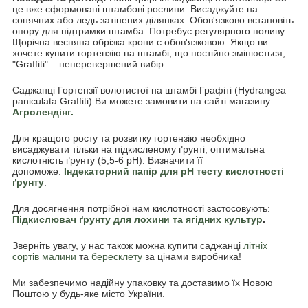
це вже сформовані штамбові рослини. Висаджуйте на
сонячних або ледь затінених ділянках. Обов'язково встановіть
опору для підтримки штамба. Потребує регулярного поливу.
Щорічна весняна обрізка крони є обов'язковою. Якщо ви
хочете купити гортензію на штамбі, що постійно змінюється,
"Graffiti" – неперевершений вибір.
Саджанці Гортензії волотистої на штамбі Графіті (Hydrangea
paniculata Graffiti) Ви можете замовити на сайті магазину
Агролендінг.
Для кращого росту та розвитку гортензію необхідно
висаджувати тільки на підкисленому ґрунті, оптимальна
кислотність ґрунту (5,5-6 pH). Визначити її
допоможе:
Індекаторний папір для pH тесту кислотності
ґрунту
.
Для досягнення потрібної нам кислотності застосовують:
Підкислювач ґрунту для лохини та ягідних культур
.
Зверніть увагу, у нас також можна купити саджанці
літніх
сортів малини
та
бересклету
за цінами виробника!
Ми забезпечимо надійну упаковку та доставимо їх Новою
Поштою у будь-яке місто України.