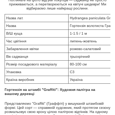
приживаються, а перетворюються на квітучі шедеври! Ми
відбираємо лише найкращі рослини.
Назва лат.
Hydrangea paniculata Graffi
Назва
Гортензія волотиста Граф
В/Ш куща
1-1.5 / 1 м
Час цвітіння
липень-жовтень
Забарвлення квітки
рожево-салатовий
Вік саджанця
трьохрічний
Розмір посадкового матеріалу
80-100 см
Упаковка
С3
Країна виробник
Україна
Гортензія на штамбі "Graffiti": Художня палітра на
вашому деревці
Представляємо "Graffiti" (Граффіті) у вишуканій штамбовій
формі. Цей сорт — справжній художник, який протягом сезону
розмальовує свою крону цілою палітрою відтінків. На одному