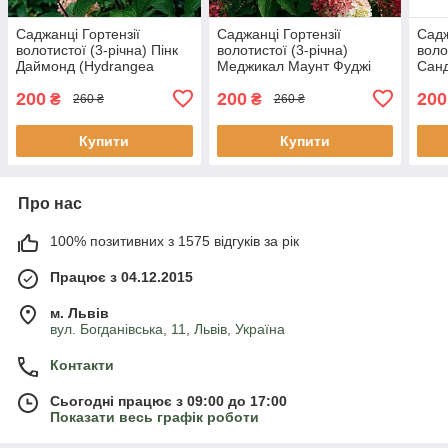
Саджанці Гортензії
Саджанці Гортензії
Садж
волотистої (3-річна) Пінк
волотистої (3-річна)
воло
Даймонд (Hydrangea
Меджикал Маунт Фуджі
Санд
paniculata Pink Diamond)
(Hydrangea paniculata
pani
200
200
200
С2
Magical Mount Fuji) С2
С3
₴
₴
260 ₴
260 ₴
Купити
Купити
Про нас
100% позитивних з 1575 відгуків за рік
Працює з 04.12.2015
м. Львів
вул. Богданівська, 11, Львів, Україна
Контакти
Сьогодні працює з 09:00 до 17:00
Показати весь графік роботи