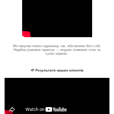
Ми пакуємо кожен саджанець так, ніби веземо його собі.
Надійна упаковка гарантує — жодних зламаних гілок чи
сухих коренів.
🌱 Результати наших клієнтів