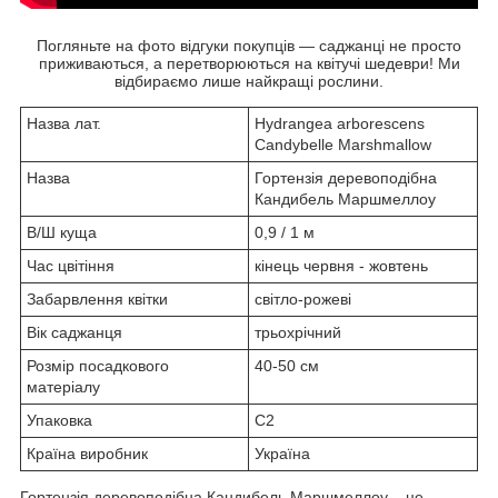
Погляньте на фото відгуки покупців — саджанці не просто
приживаються, а перетворюються на квітучі шедеври! Ми
відбираємо лише найкращі рослини.
Назва лат.
Hydrangea arborescens
Candybelle Marshmallow
Назва
Гортензія деревоподібна
Кандибель Маршмеллоу
В/Ш куща
0,9 / 1 м
Час цвітіння
кінець червня - жовтень
Забарвлення квітки
світло-рожеві
Вік саджанця
трьохрічний
Розмір посадкового
40-50 см
матеріалу
Упаковка
С2
Країна виробник
Україна
Гортензія деревоподібна Кандибель Маршмеллоу – це