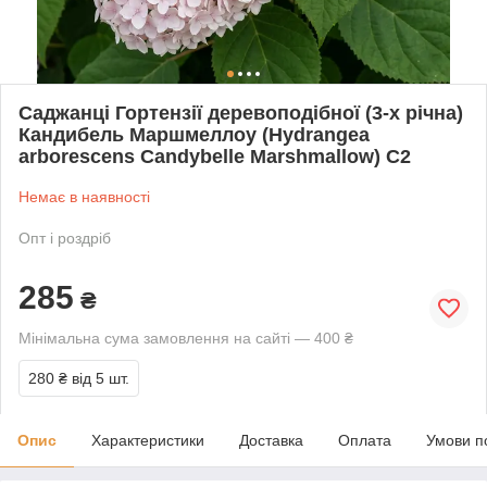
Саджанці Гортензії деревоподібної (3-х річна)
Кандибель Маршмеллоу (Hydrangea
arborescens Candybelle Marshmallow) С2
Немає в наявності
Опт і роздріб
285
₴
Мінімальна сума замовлення на сайті — 400 ₴
280 ₴
від 5 шт.
Опис
Характеристики
Доставка
Оплата
Умови п