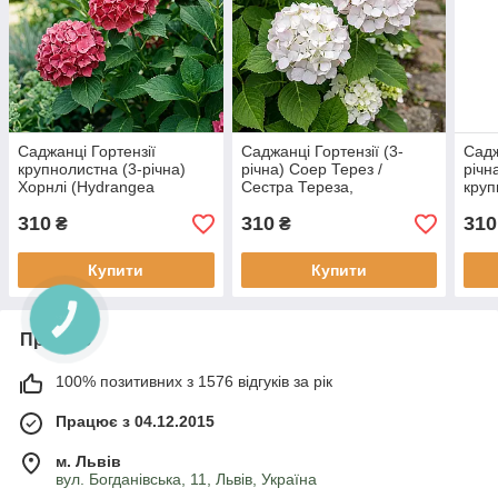
Саджанці Гортензії
Саджанці Гортензії (3-
Садж
крупнолистна (3-річна)
річна) Соер Терез /
річн
Хорнлі (Hydrangea
Сестра Тереза,
круп
macrophylla Hornli) С3
крупнолистна (Hydrangea
macr
310
310
310
macrophylla Soeur
₴
₴
Therese) С2
Купити
Купити
Про нас
100% позитивних з 1576 відгуків за рік
Працює з 04.12.2015
м. Львів
вул. Богданівська, 11, Львів, Україна