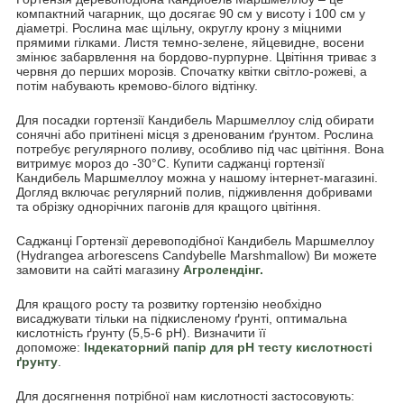
компактний чагарник, що досягає 90 см у висоту і 100 см у
діаметрі. Рослина має щільну, округлу крону з міцними
прямими гілками. Листя темно-зелене, яйцевидне, восени
змінює забарвлення на бордово-пурпурне. Цвітіння триває з
червня до перших морозів. Спочатку квітки світло-рожеві, а
потім набувають кремово-білого відтінку.
Для посадки гортензії Кандибель Маршмеллоу слід обирати
сонячні або притінені місця з дренованим ґрунтом. Рослина
потребує регулярного поливу, особливо під час цвітіння. Вона
витримує мороз до -30°C. Купити саджанці гортензії
Кандибель Маршмеллоу можна у нашому інтернет-магазині.
Догляд включає регулярний полив, підживлення добривами
та обрізку однорічних пагонів для кращого цвітіння.
Саджанці Гортензії деревоподібної Кандибель Маршмеллоу
(Hydrangea arborescens Candybelle Marshmallow) Ви можете
замовити на сайті магазину
Агролендінг.
Для кращого росту та розвитку гортензію необхідно
висаджувати тільки на підкисленому ґрунті, оптимальна
кислотність ґрунту (5,5-6 pH). Визначити її
допоможе:
Індекаторний папір для pH тесту кислотності
ґрунту
.
Для досягнення потрібної нам кислотності застосовують: