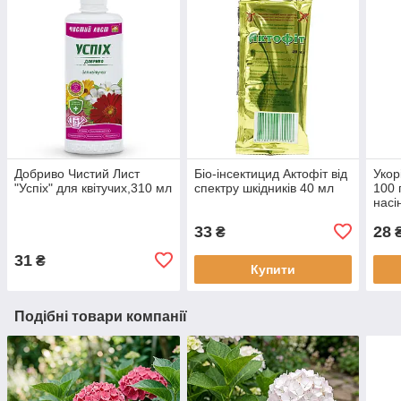
Добриво Чистий Лист
Біо-інсектицид Актофіт від
Укор
"Успіх" для квітучих,310 мл
спектру шкідників 40 мл
100 
насі
33
28
₴
31
₴
Купити
Подібні товари компанії